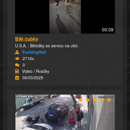
00:39
Bílé čubky
U.S.A. : Bělošky se servou na ulici.
FuckingHell
2716x
0
Video / Rvačky
06/03/2025