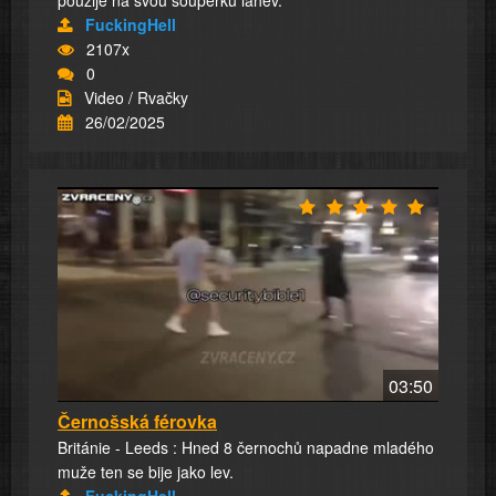
použije na svou soupeřku láhev.
FuckingHell
2107x
0
Video / Rvačky
26/02/2025
03:50
Černošská férovka
Británie - Leeds : Hned 8 černochů napadne mladého
muže ten se bije jako lev.
FuckingHell