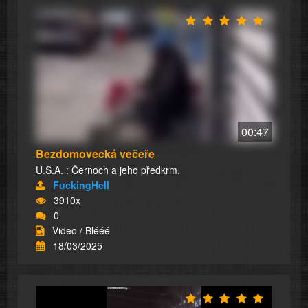
00:47
Bezdomovecká večeře
U.S.A. : Černoch a jeho předkrm.
FuckingHell
3910x
0
Video / Blééé
18/03/2025