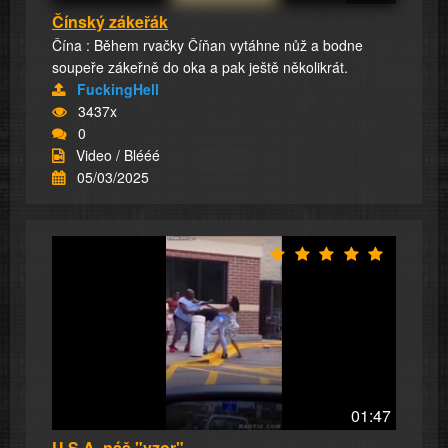
Čínský zákeřák
Čína : Během rvačky Číňan vytáhne nůž a bodne
soupeře zákeřně do oka a pak ještě několikrát.
FuckingHell
3437x
0
Video / Blééé
05/03/2025
01:47
U.S.A. náš "vzor"