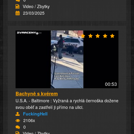
Video / Zbytky
23/03/2025
00:53
Bachyně s kvérem
U.S.A. - Baltimore : Vyžraná a rychlá černoška dožene
svou oběť a zastřelí ji přímo na ulici.
FuckingHell
2106x
0
Video / Zbytky