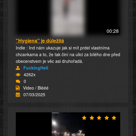
00:28
"Hygiena" je důležitá
Indie : Ind nám ukazuje jak si mít prdel vlastníma
chcankama a to, že tak činí na ulici za bílého dne před
obecenstvem je věc asi druhořadá.
FuckingHell
4262x
0
Video / Blééé
07/03/2025