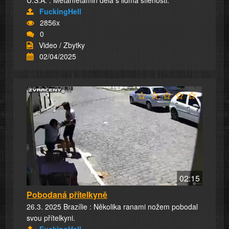
U.S.A. : Metanfetamin dělá s lidma šílenosti.
FuckingHell
2856x
0
Video / Zbytky
02/04/2025
02:15
Pobodaná přítelkyně
26.3. 2025 Brazílie : Několika ranami nožem pobodal
svou přítelkyni.
FuckingHell