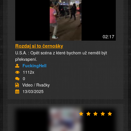
02:17
Rozdaj si to černošky
U.S.A. : Opět scéna z které bychom už neměli být
překvapení.
FuckingHell
1112x
0
Video / Rvačky
13/03/2025