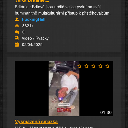
Británie : Britové jsou určitě velice pyšní na svůj
huminanitně multikulturární přístup k přistěhovalcům.
FuckingHell
3621x
0
Video / Rvačky
02/04/2025
01:30
Vysmažená smažka