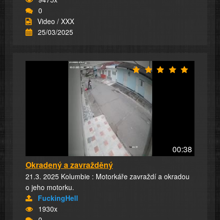
0
Video / XXX
25/03/2025
00:38
Okradený a zavražděný
21.3. 2025 Kolumbie : Motorkáře zavraždí a okradou
o jeho motorku.
FuckingHell
1930x
0