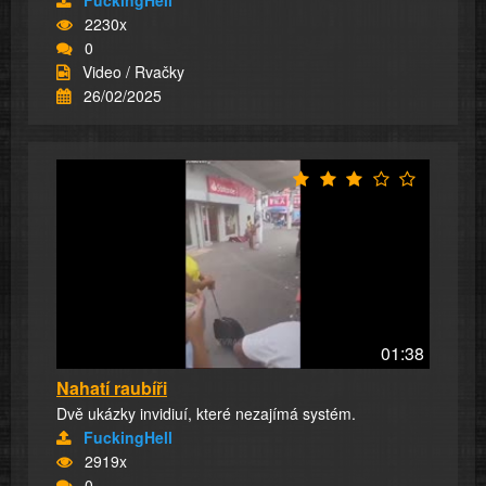
2230x
0
Video / Rvačky
26/02/2025
01:38
Nahatí raubíři
Dvě ukázky invidiuí, které nezajímá systém.
FuckingHell
2919x
0