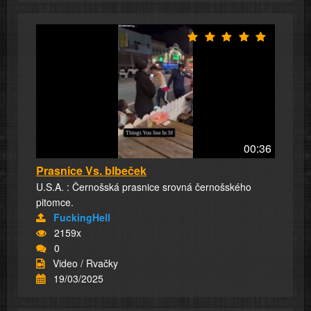
00:36
Prasnice Vs. blbeček
U.S.A. : Černošská prasnice srovná černošského
pitomce.
FuckingHell
2159x
0
Video / Rvačky
19/03/2025