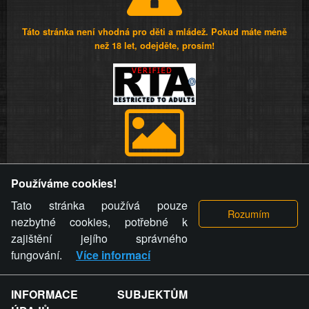
Táto stránka není vhodná pro děti a mládež. Pokud máte méně
než 18 let, odejděte, prosím!
Provozovatel stránky si vyhrazuje právo odstranit fotografie,
Používáme cookies!
videa a komentáře. Osoba, které se toto opatření provozovatele
stránky týče, ani osoba, která umístila fotografii nebo video na
Tato stránka používá pouze
stránku, nemůže z důvodu odstranění fotografie, videa nebo
nezbytné cookies, potřebné k
komentáře pro výše uvedenou okolnost uplatnit vůči
zajištění jejího správného
provozovateli stránky žádný nárok na náhradu škody nebo
fungování.
Více informací
nemajetkové újmy.
INFORMACE SUBJEKTŮM
ZVRÁCENÝ.CZ - Svět není zvrácenej. To jen