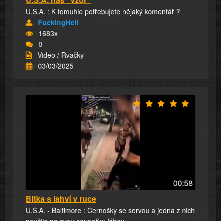
U.S.A. : K tomuhle potřebujete nějaký komentář ?
FuckingHell
1683x
0
Video / Rvačky
03/03/2025
00:58
Bitka s lahví v ruce
U.S.A. - Baltimore : Černošky se servou a jedna z nich