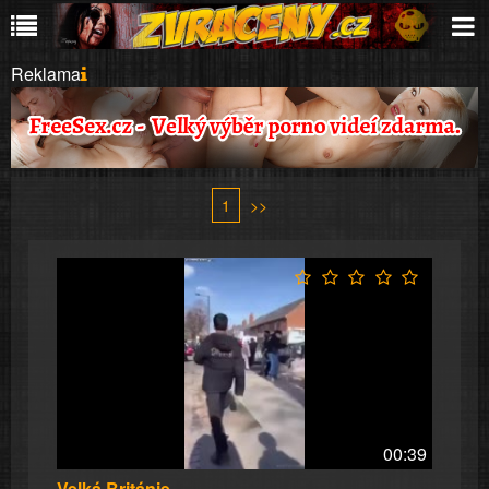
Reklama
1
>>
00:39
Velká Británie....