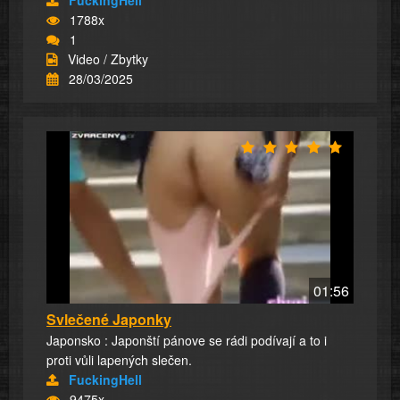
1788x
1
Video / Zbytky
28/03/2025
01:56
Svlečené Japonky
Japonsko : Japonští pánove se rádi podívají a to i
proti vůli lapených slečen.
FuckingHell
9475x