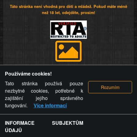
Táto stránka není vhodná pro děti a mládež. Pokud máte méně
než 18 let, odejděte, prosím!
Provozovatel stránky si vyhrazuje právo odstranit fotografie,
Používáme cookies!
videa a komentáře. Osoba, které se toto opatření provozovatele
stránky týče, ani osoba, která umístila fotografii nebo video na
Tato stránka používá pouze
stránku, nemůže z důvodu odstranění fotografie, videa nebo
nezbytné cookies, potřebné k
komentáře pro výše uvedenou okolnost uplatnit vůči
zajištění jejího správného
provozovateli stránky žádný nárok na náhradu škody nebo
fungování.
Více informací
nemajetkové újmy.
INFORMACE SUBJEKTŮM
ZVRÁCENÝ.CZ - Svět není zvrácenej. To jen
ÚDAJŮ
ty lidi...