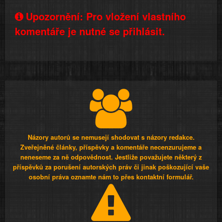
Upozornění: Pro vložení vlastního
komentáře je nutné se přihlásit.
Názory autorů se nemusejí shodovat s názory redakce.
Zveřejněné články, příspěvky a komentáře necenzurujeme a
neneseme za ně odpovědnost. Jestliže považujete některý z
příspěvků za porušení autorských práv či jinak poškozující vaše
osobní práva oznamte nám to přes kontaktní formulář.