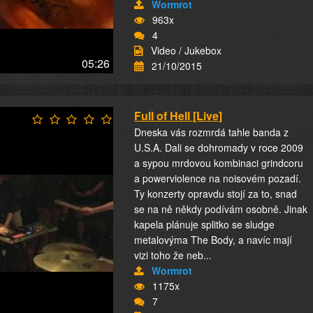
Wormrot
963x
4
Video / Jukebox
05:26
21/10/2015
Full of Hell [Live]
Dneska vás rozmrdá tahle banda z
U.S.A. Dali se dohromady v roce 2009
a sypou mrdovou kombinaci grindcoru
a powerviolence na noisovém pozadí.
Ty konzerty opravdu stojí za to, snad
se na ně někdy podívám osobně. Jinak
kapela plánuje splitko se sludge
metalovýma The Body, a navíc mají
vizi toho že neb...
Wormrot
1175x
7