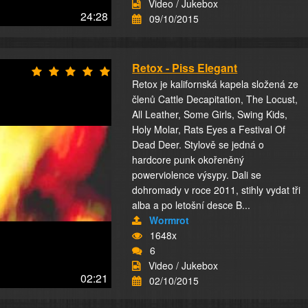
Video / Jukebox
24:28
09/10/2015
Retox - Piss Elegant
Retox je kalifornská kapela složená ze
členů Cattle Decapitation, The Locust,
All Leather, Some Girls, Swing Kids,
Holy Molar, Rats Eyes a Festival Of
Dead Deer. Stylově se jedná o
hardcore punk okořeněný
powerviolence výsypy. Dali se
dohromady v roce 2011, stihly vydat tři
alba a po letošní desce B...
Wormrot
1648x
6
Video / Jukebox
02:21
02/10/2015