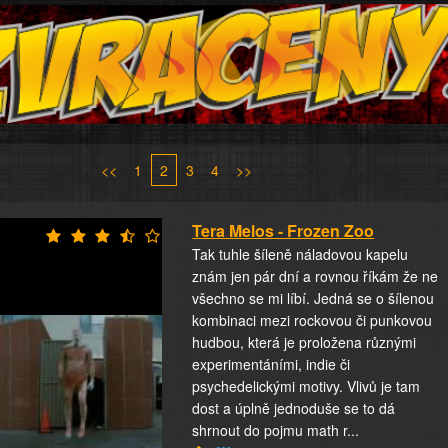
<<
1
2
3
4
>>
Tera Melos - Frozen Zoo
Tak tuhle šíleně náladovou kapelu
znám jen pár dní a rovnou říkám že ne
všechno se mi líbí. Jedná se o šílenou
kombinaci mezi rockovou či punkovou
hudbou, která je proložena různými
experimentáními, indie či
psychedelickými motivy. Vlivů je tam
dost a úplně jednoduše se to dá
shrnout do pojmu math r...