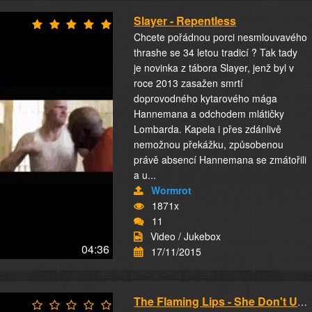
Slayer - Repentless
Chcete pořádnou porci nesmlouvavého
thrashe se 34 letou tradicí ? Tak tady
je novinka z tábora Slayer, jenž byl v
roce 2013 zasažen smrtí
doprovodného kytarového mága
Hannemana a odchodem mlátičky
Lombarda. Kapela i přes zdánlivě
nemožnou překážku, způsobenou
právě absencí Hannemana se zmátořili
a u...
Wormrot
1871x
11
Video / Jukebox
04:36
17/11/2015
The Flaming Lips - She Don't Use Jelly