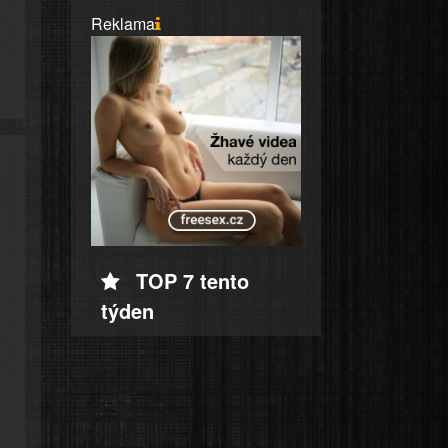
Reklama
TOP 7 tento
týden