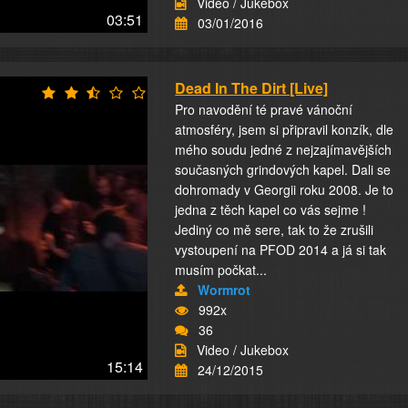
Video / Jukebox
03:51
03/01/2016
Dead In The Dirt [Live]
Pro navodění té pravé vánoční
atmosféry, jsem si připravil konzík, dle
mého soudu jedné z nejzajímavějších
současných grindových kapel. Dali se
dohromady v Georgii roku 2008. Je to
jedna z těch kapel co vás sejme !
Jediný co mě sere, tak to že zrušili
vystoupení na PFOD 2014 a já si tak
musím počkat...
Wormrot
992x
36
Video / Jukebox
15:14
24/12/2015