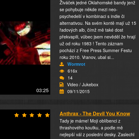
Živáček jedné Oklahomské bandy jenž
se pohybuje někde mezi neo-
psychedelií v kombinaci s indie či
alternativou. Na svém kontě mají už 15
řadových alb, čímž mě také dost
překvapili, vůbec jsem nevěděl že hrají
už od roku 1983 ! Tento záznam
pochází z Free Press Summer Festu
roku 2010. Vranov, ubal si...
Wormrot
616x
14
Video / Jukebox
03:25
09/11/2015
Anthrax - The Devil You Know
Tady je máme! Moji oblíbenci z
thrashového koutku, a podle mě
nejlepší vál z poslední desky. Zaslechl