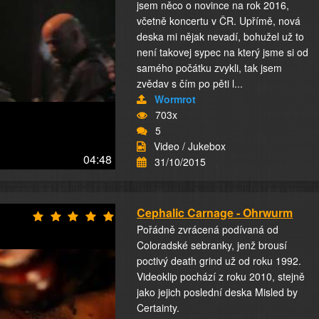
jsem něco o novince na rok 2016,
včetně koncertu v ČR. Upřímě, nová
deska mi nějak nevadí, bohužel už to
není takovej sypec na který jsme si od
samého počátku zvykli, tak jsem
zvědav s čím po pěti l...
Wormrot
703x
5
Video / Jukebox
04:48
31/10/2015
Cephalic Carnage - Ohrwurm
Pořádně zvrácená podívaná od
Coloradské sebranky, jenž brousí
poctivý death grind už od roku 1992.
Videoklip pochází z roku 2010, stejně
jako jejich poslední deska Misled by
Certainty.