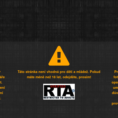
y
Táto stránka není vhodná pro děti a mládež. Pokud
Pr
áře
máte méně než 18 let, odejděte, prosím!
fo
t.
opa
šení
umí
ní
dův
.
pro