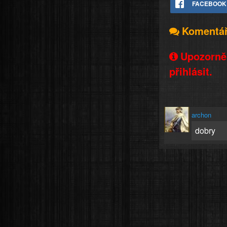
FACEBOOK
Komentá
Upozorněn
přihlásit.
archon
dobry