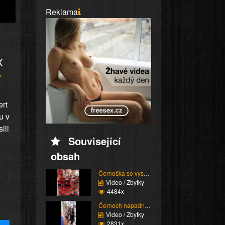
Reklama
x
ert
u v
ili
Související
obsah
Černoška se vysmívá hu...
Video / Zbytky
4484x
Černoch napadne stařen...
Video / Zbytky
2831x