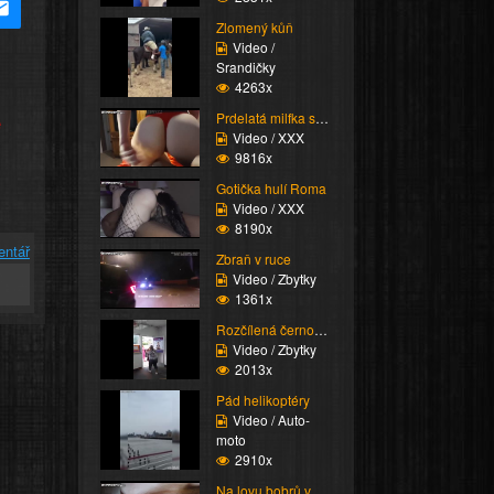
Zlomený kůň
Video /
Srandičky
4263x
e
Prdelatá milfka si ose...
Video / XXX
9816x
Gotička hulí Roma
Video / XXX
8190x
entář
Zbraň v ruce
Video / Zbytky
1361x
Rozčílená černoška
Video / Zbytky
2013x
Pád helikoptéry
Video / Auto-
moto
2910x
Na lovu bobrů vol.76