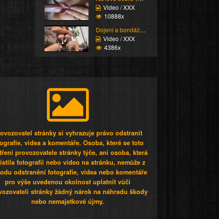
Video / XXX
10888x
Dojení a bondáž vemen
Video / XXX
4386x
ovozovatel stránky si vyhrazuje právo odstranit
tografie, videa a komentáře. Osoba, které se toto
tření provozovatele stránky týče, ani osoba, která
stila fotografii nebo video na stránku, nemůže z
odu odstranění fotografie, videa nebo komentáře
pro výše uvedenou okolnost uplatnit vůči
vozovateli stránky žádný nárok na náhradu škody
nebo nemajetkové újmy.