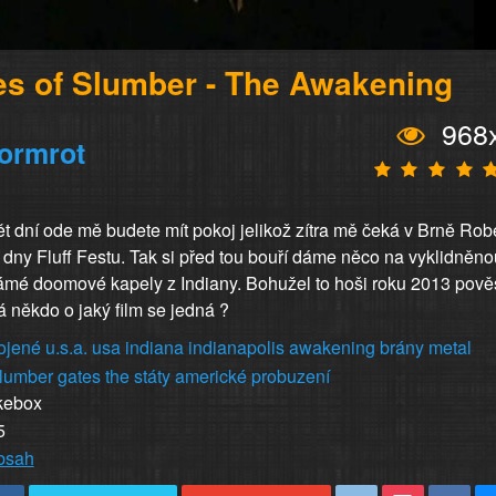
es of Slumber - The Awakening
968
ormrot
t dní ode mě budete mít pokoj jelikož zítra mě čeká v Brně Rob
i dny Fluff Festu. Tak si před tou bouří dáme něco na vyklidněno
mé doomové kapely z Indiany. Bohužel to hoši roku 2013 pověs
 někdo o jaký film se jedná ?
ojené
u.s.a.
usa
indiana
indianapolis
awakening
brány
metal
lumber
gates
the
státy
americké
probuzení
kebox
5
obsah