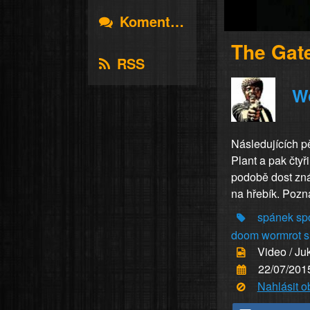
Komentáře
The Gat
RSS
W
Následujících pě
Plant a pak čtyř
podobě dost zná
na hřebík. Pozná
spánek
sp
doom
wormrot
s
Video / Ju
22/07/201
Nahlásit 