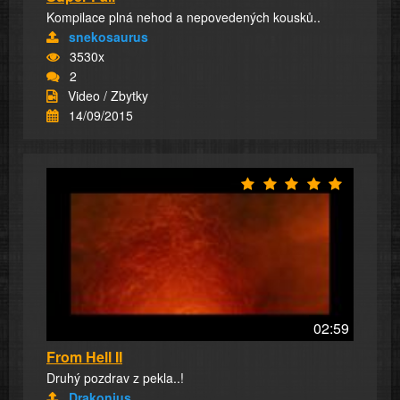
Kompilace plná nehod a nepovedených kousků..
snekosaurus
3530x
2
Video / Zbytky
14/09/2015
02:59
From Hell II
Druhý pozdrav z pekla..!
Drakonius