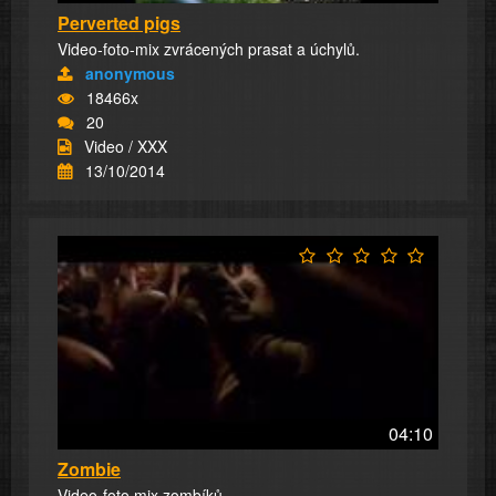
Perverted pigs
Video-foto-mix zvrácených prasat a úchylů.
anonymous
18466x
20
Video / XXX
13/10/2014
04:10
Zombie
Video-foto mix zombíků.