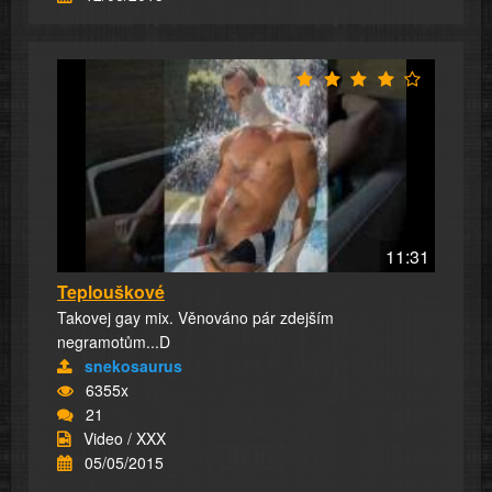
11:31
Teplouškové
Takovej gay mix. Věnováno pár zdejším
negramotům...D
snekosaurus
6355x
21
Video / XXX
05/05/2015