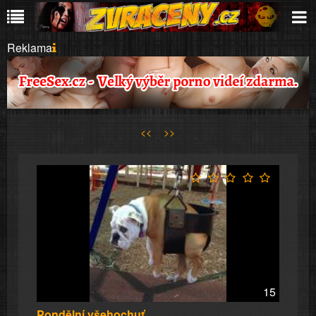
Reklama
<<
>>
15
Pondělní všehochuť