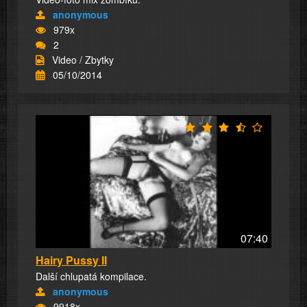
anonymous
979x
2
Video / Zbytky
05/10/2014
07:40
Hairy Pussy II
Další chlupatá kompilace.
anonymous
9918x