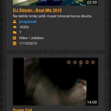
03:30
DJ Štěpán - Beat Mix 2015
Na takhle tvrdej setík musel trénovat kurva dlouho.
juraplysak
1633x
7
Video / Jukebox
17/10/2015
14:09
Super Fail