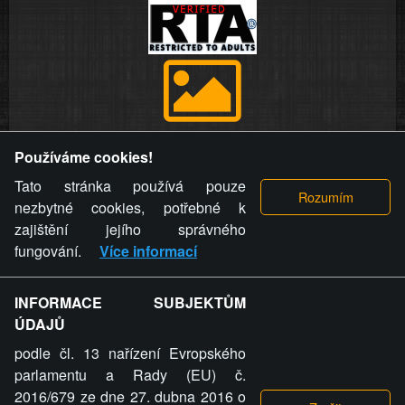
Provozovatel stránky si vyhrazuje právo odstranit fotografie,
Používáme cookies!
videa a komentáře. Osoba, které se toto opatření provozovatele
stránky týče, ani osoba, která umístila fotografii nebo video na
Tato stránka používá pouze
stránku, nemůže z důvodu odstranění fotografie, videa nebo
nezbytné cookies, potřebné k
komentáře pro výše uvedenou okolnost uplatnit vůči
zajištění jejího správného
provozovateli stránky žádný nárok na náhradu škody nebo
fungování.
Více informací
nemajetkové újmy.
INFORMACE SUBJEKTŮM
ZVRÁCENÝ.CZ - Svět není zvrácenej. To jen
ÚDAJŮ
ty lidi...
podle čl. 13 nařízení Evropského
parlamentu a Rady (EU) č.
2016/679 ze dne 27. dubna 2016 o