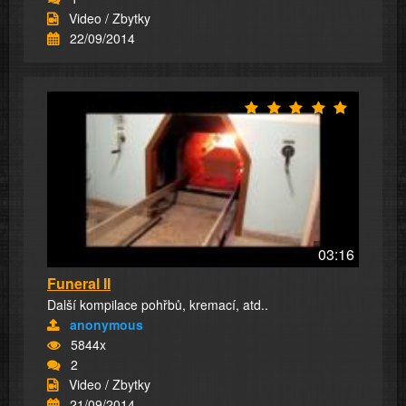
Video / Zbytky
22/09/2014
03:16
Funeral II
Další kompilace pohřbů, kremací, atd..
anonymous
5844x
2
Video / Zbytky
21/09/2014