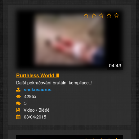
04:43
Rurthless World III
Další pokračování brutální kompilace..!
snekosaurus
4295x
5
Video / Blééé
03/04/2015