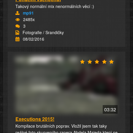
Takový normální mix nenormálních věcí :)
mp91
2485x
3
Fotografie / Srandičky
08/02/2016
03:32
Executions 2015!
Kompilace brutálních poprav. Vložil jsem tak taky
reálné foto skurvenýho rapera Abdela Majeda který se