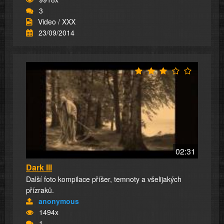
3
Video / XXX
23/09/2014
02:31
Dark III
Další foto kompilace příšer, temnoty a všelijakých
přízraků.
anonymous
1494x
1