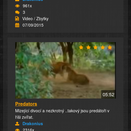
961x
3
Video / Zbytky
07/09/2015
05:52
Predators
Mizející divocí a nezkrotný ..takový jsou predátoři v
říši zvířat.
Drakonius
2316x