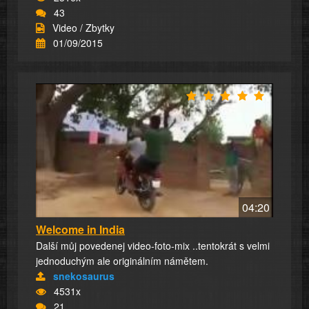
43
Video / Zbytky
01/09/2015
04:20
Welcome in India
Další můj povedenej video-foto-mix ..tentokrát s velmi
jednoduchým ale originálním námětem.
snekosaurus
4531x
21