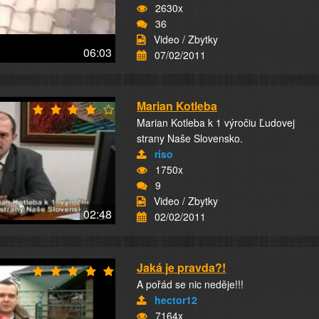
2630x
36
Video / Zbytky
06:03
07/02/2011
Marian Kotleba
Marian Kotleba k 1 výročiu Ľudovej
strany Naše Slovensko.
riso
1750x
9
Video / Zbytky
02:48
02/02/2011
Jaká je pravda?!
A pořád se nic neděje!!!
hector12
7164x