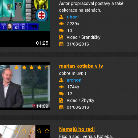
Autor propracoval postavy a také
dekorace na stěnách.
tibor1
2239x
10
Video / Srandičky
01:25
31/08/2016
marian kotleba v tv
dobre mluvi:-)
archon
1744x
12
Video / Zbytky
14:09
01/08/2016
Nemajú ho radi
Fico a spol. versus Kotleba.