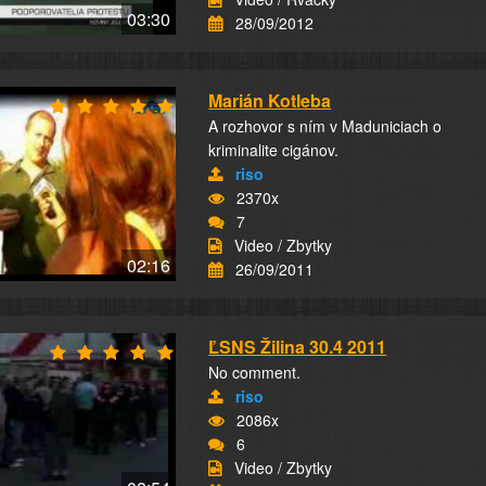
03:30
28/09/2012
Marián Kotleba
A rozhovor s ním v Maduniciach o
kriminalite cigánov.
riso
2370x
7
Video / Zbytky
02:16
26/09/2011
ĽSNS Žilina 30.4 2011
No comment.
riso
2086x
6
Video / Zbytky