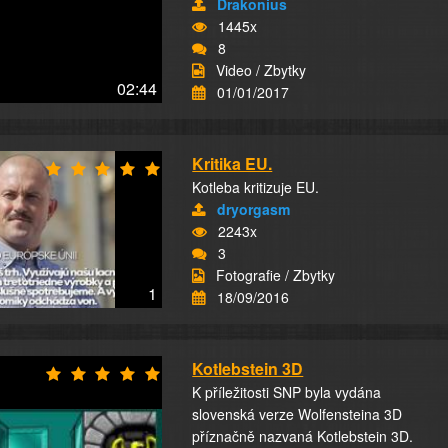
Drakonius
1445x
8
Video / Zbytky
02:44
01/01/2017
Kritika EU.
Kotleba kritizuje EU.
dryorgasm
2243x
3
Fotografie / Zbytky
1
18/09/2016
Kotlebstein 3D
K příležitosti SNP byla vydána
slovenská verze Wolfensteina 3D
příznačně nazvaná Kotlebstein 3D.