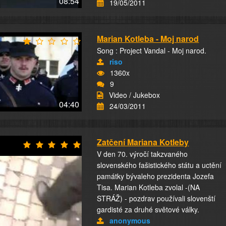
08:54
19/05/2011
Marian Kotleba - Moj narod
Song : Project Vandal - Moj narod.
riso
1360x
9
Video / Jukebox
04:40
24/03/2011
Zatčení Mariana Kotleby
V den 70. výročí takzvaného
slovenského fašistického státu a uctění
památky bývaleho prezidenta Jozefa
Tisa. Marian Kotleba zvolal -(NA
STRÁŽ) - pozdrav používali slovenští
gardisté za druhé světové války.
anonymous