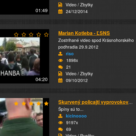
Video / Zbytky
01:49
24/12/2014
Marian Kotleba - ĽSNS
Zostrihané video spod Krásnohorského
podhradia 29.9.2012
riso
1898x
21
Video / Zbytky
04:20
09/10/2012
Skurvený policajti vyprovokovali bitku
Špíny sú to...
kicinoooo
9197x
69
Video / Rvačky