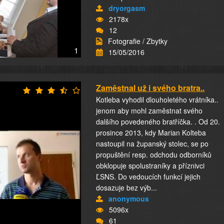
dryorgasm
2178x
12
Fotografie / Zbytky
1
15/05/2016
Zaměstnal už i svého bratra..
Kotleba vyhodil dlouholetého vrátníka..
jenom aby mohl zaměstnat svého
dalšího povedeného bratříčka. . Od 20.
prosince 2013, kdy Marian Kolteba
nastoupil na županský stolec, se po
propuštění resp. odchodu odborníků
obklopuje spolustraníky a příznivci
ĽSNS. Do vedoucích funkcí jejich
dosazuje bez výb...
anonymous
5096x
61