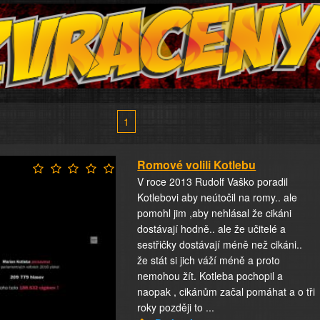
1
Romové volili Kotlebu
V roce 2013 Rudolf Vaško poradil
Kotlebovi aby neútočil na romy.. ale
pomohl jim ,aby nehlásal že cikáni
dostávají hodně.. ale že učitelé a
sestřičky dostávají méně než cikáni..
že stát si jich váží méně a proto
nemohou žít. Kotleba pochopil a
naopak , cikánům začal pomáhat a o tři
roky později to ...