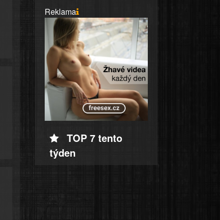
Reklama
TOP 7 tento
týden