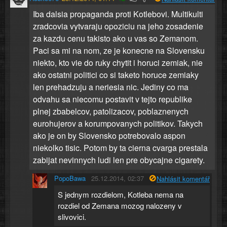
Iba dalsia propaganda proti Kotlebovi. Multikulti
zradcovia vytvaraju opoziciu na jeho zosadenie
za kazdu cenu takisto ako u vas so Zemanom.
Paci sa mi na nom, ze je konecne na Slovensku
niekto, kto vie do ruky chytit i horuci zemiak, nie
ako ostatni politici co si taketo horuce zemiaky
len prehadzuju a neriesia nic. Jediny co ma
odvahu sa niecomu postavit v tejto republike
plnej zbabelcov, patolizacov, poblaznenych
eurohujerov a korumpovanych politikov. Takych
ako je on by Slovensko potrebovalo aspon
niekolko tisic. Potom by ta cierna cvarga prestala
zabijat nevinnych ludi len pre obycajne cigarety.
PopoBawa
25.12.2014, 02:37
Nahlásit komentář
S jednym rozdielom, Kotleba nema na
rozdiel od Zemana mozog nalozeny v
slivovici.