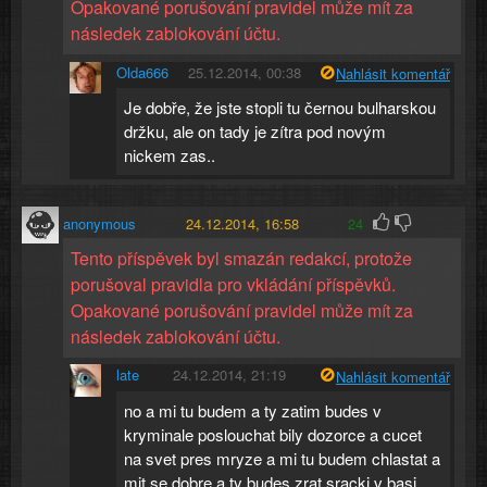
Opakované porušování pravidel může mít za
následek zablokování účtu.
Olda666
25.12.2014, 00:38
Nahlásit komentář
Je dobře, že jste stopli tu černou bulharskou
držku, ale on tady je zítra pod novým
nickem zas..
anonymous
24.12.2014, 16:58
24
Tento příspěvek byl smazán redakcí, protože
porušoval pravidla pro vkládání příspěvků.
Opakované porušování pravidel může mít za
následek zablokování účtu.
late
24.12.2014, 21:19
Nahlásit komentář
no a mi tu budem a ty zatim budes v
kryminale poslouchat bily dozorce a cucet
na svet pres mryze a mi tu budem chlastat a
mit se dobre a ty budes zrat sracki v basi