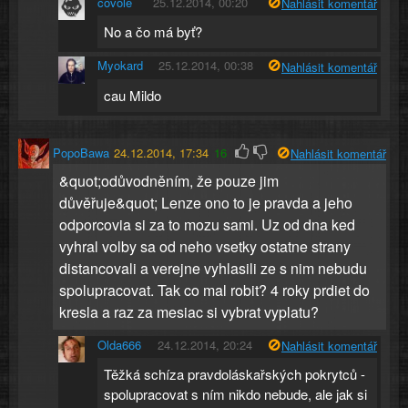
covole
25.12.2014, 00:20
Nahlásit komentář
No a čo má byť?
Myokard
25.12.2014, 00:38
Nahlásit komentář
cau Mildo
PopoBawa
24.12.2014, 17:34
16
Nahlásit komentář
&quot;odůvodněním, že pouze jim
důvěřuje&quot; Lenze ono to je pravda a jeho
odporcovia si za to mozu sami. Uz od dna ked
vyhral volby sa od neho vsetky ostatne strany
distancovali a verejne vyhlasili ze s nim nebudu
spolupracovat. Tak co mal robit? 4 roky prdiet do
kresla a raz za mesiac si vybrat vyplatu?
Olda666
24.12.2014, 20:24
Nahlásit komentář
Těžká schíza pravdoláskařských pokrytců -
spolupracovat s ním nikdo nebude, ale jak si