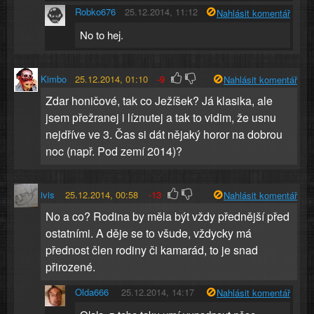
Robko676
25.12.2014, 11:12
Nahlásit komentář
No to hej.
Kimbo
25.12.2014, 01:10
-9
Nahlásit komentář
Zdar honičové, tak co Ježíšek? Já klasika, ale
jsem přežranej i líznutej a tak to vidim, že usnu
nejdříve ve 3. Čas si dát nějaký horor na dobrou
noc (např. Pod zemí 2014)?
ivis
25.12.2014, 00:58
-13
Nahlásit komentář
No a co? Rodina by měla být vždy přednější před
ostatními. A děje se to všude, vždycky má
přednost člen rodiny či kamarád, to je snad
přirozené.
Olda666
25.12.2014, 14:17
Nahlásit komentář