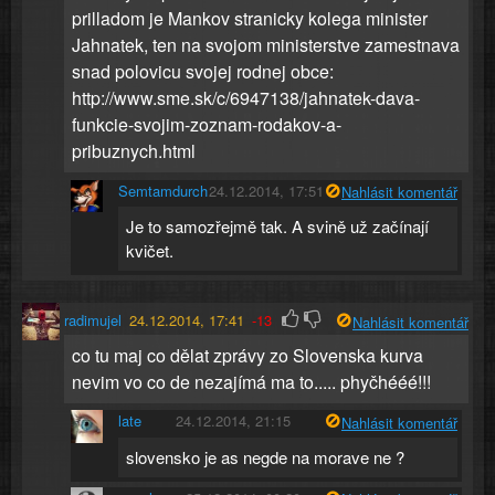
prilladom je Mankov stranicky kolega minister
Jahnatek, ten na svojom ministerstve zamestnava
snad polovicu svojej rodnej obce:
http://www.sme.sk/c/6947138/jahnatek-dava-
funkcie-svojim-zoznam-rodakov-a-
pribuznych.html
Semtamdurch
24.12.2014, 17:51
Nahlásit komentář
Je to samozřejmě tak. A svině už začínají
kvičet.
radimujel
24.12.2014, 17:41
-13
Nahlásit komentář
co tu maj co dělat zprávy zo Slovenska kurva
nevim vo co de nezajímá ma to..... phyčhééé!!!
late
24.12.2014, 21:15
Nahlásit komentář
slovensko je as negde na morave ne ?