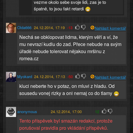
vezme okolo sebe svoje lidi, zas je to
špatně, to jsou fakt retardi
Olda666
24.12.2014, 17:19
-13
Nahlásit komentář
Nechá se obklopovat lidma, kterým věří a ví, že
mu nevrazí kudlu do zad. Přece nebude na svým
úřadě nebude tolerovat nějakou mršinu z
romea.cz
Myokard
24.12.2014, 17:13
-50
Nahlásit komentář
kluci neberte ho v potaz, on mluvi z hladu. Od
sousedu vonej rizky a oni nemaj co do tlamy
anonymous
24.12.2014, 17:00
12
Tento příspěvek byl smazán redakcí, protože
porušoval pravidla pro vkládání příspěvků.