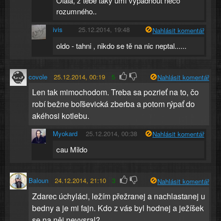
Olala, z tebe taky umí vypadnout něco
rozumného..
ivis
25.12.2014, 19:48
Nahlásit komentář
oldo - tahni , nikdo se tě na nic neptal......
covole
25.12.2014, 00:19
5
Nahlásit komentář
Len tak mimochodom. Treba sa pozrieť na to, čo
robí bežne boľševická zberba a potom rýpať do
akéhosi kotlebu.
Myokard
25.12.2014, 00:38
Nahlásit komentář
cau Mildo
Baloun
24.12.2014, 21:10
3
Nahlásit komentář
Zdarec úchyláci, ležím přežranej a nachlastanej u
bedny a je mi fajn. Kdo z vás byl hodnej a ježíšek
se na něj nevysral?