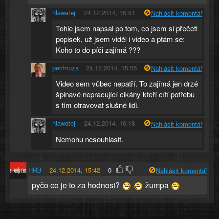
hlawatej
24.12.2014, 15:51
Nahlásit komentář
Tohle jsem napsal po tom, co jsem si přečetl
popisek, už jsem viděl i video a ptám se:
Koho to do píči zajímá ???
petrhruza
24.12.2014, 15:55
Nahlásit komentář
Video sem vůbec nepatří. To zajímá jen drzé
špinavé nepracující cikány kteří cítí potřebu
s tím otravovat slušné lidi.
hlawatej
24.12.2014, 16:18
Nahlásit komentář
Nemohu nesouhlasit.
HRB
24.12.2014, 15:42
0
Nahlásit komentář
pyčo co je to za hodnost?
žumpa