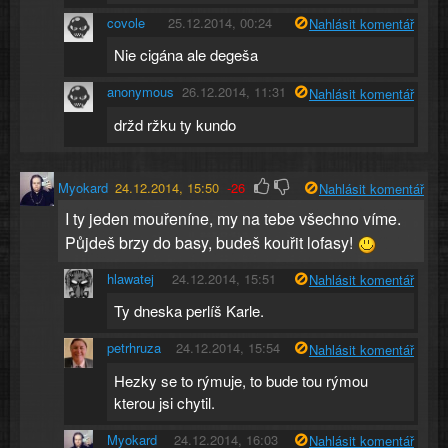
covole
25.12.2014, 00:24
Nahlásit komentář
Nie cigána ale degeša
anonymous
26.12.2014, 11:31
Nahlásit komentář
držd ržku ty kundo
Myokard
24.12.2014, 15:50
-26
Nahlásit komentář
I ty jeden mouřeníne, my na tebe všechno víme.
Půjdeš brzy do basy, budeš kouřit lofasy!
hlawatej
24.12.2014, 15:51
Nahlásit komentář
Ty dneska perlíš Karle.
petrhruza
24.12.2014, 15:54
Nahlásit komentář
Hezky se to rýmuje, to bude tou rýmou
kterou jsi chytil.
Myokard
24.12.2014, 16:03
Nahlásit komentář