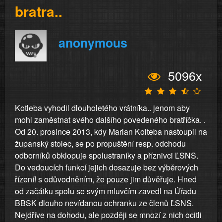
bratra..
anonymous
5096x
Kotleba vyhodil dlouholetého vrátníka.. jenom aby
mohl zaměstnat svého dalšího povedeného bratříčka. .
Od 20. prosince 2013, kdy Marian Kolteba nastoupil na
županský stolec, se po propuštění resp. odchodu
odborníků obklopuje spolustraníky a příznivci ĽSNS.
Do vedoucích funkcí jejich dosazuje bez výběrových
řízení! s odůvodněním, že pouze jim důvěřuje. Hned
od začátku spolu se svým mluvčím zavedl na Úřadu
BBSK dlouho nevídanou ochranku ze členů ĽSNS.
Nejdříve na dohodu, ale později se mnozí z nich ocitli