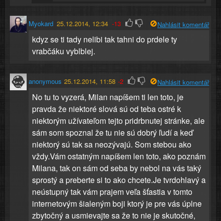
Myokard
25.12.2014, 12:34
-13
Nahlásit komentář
kdyz se ti tady nelibi tak tahni do prdele ty
vrabčáku vyblblej.
anonymous
25.12.2014, 11:58
-2
Nahlásit komentář
No tu to vyzerá, Milan napíšem ti len toto, je
pravda že niektoré slová sú od teba ostré k
niektorým užívateľom tejto pridrbnutej stránke, ale
sám som spoznal že tu nie sú dobrý ľudí a keď
niektorý sú tak sa neozývajú. Som stebou ako
vždy.Vám ostatným napíšem len toto, ako poznám
Milana, tak on sám od seba by nebol na vás taký
sprostý a preberte si to ako chcete.Je tvrdohlavý a
neústupný tak vám prajem veľa šťastia v tomto
internetovým šialeným boji ktorý je pre vás úplne
zbytočný a usmievajte sa že to nie je skutočné,