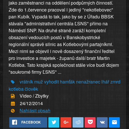
jako zaměstnanci na oddělení podpůrných činností.
Zde do 1.července pracoval i jediný "nekotlebovec"
pan Kubík. Vypadá to tak, jako by se z Úřadu BBSK
stávala "administrativní centrála ĽSNS" přímo na
Náměstí SNP. Na druhé straně zaráží kompletní
obsazení vedoucích postů v Banskobystrické
regionální správě silnic as Kotlebovými partajníkmi.
Mezi nimi se objevil i nově dosazený finanční ředitel
pro investice a majetek - županů další bratr Martin
Kotleba. Tato krajská společnost stále více budí dojem
"soukromé firmy ĽSNS" ...
vrátník
muž
vyhodit
hamťák
nenažranec
lhář
zmrd
kotleba
člověk
Video / Zbytky
24/12/2014
Nahlásit obsah
FACEBOOK