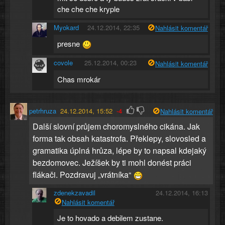
che che che kryple
Myokard
24.12.2014, 22:35
Nahlásit komentář
presne
covole
25.12.2014, 00:23
Nahlásit komentář
Chas mrokár
petrhruza
24.12.2014, 15:52
-4
Nahlásit komentář
Další slovní průjem choromyslného cikána. Jak
forma tak obsah katastrofa. Překlepy, slovosled a
gramatika úplná hrůza, lépe by to napsal kdejaký
bezdomovec. Ježíšek by ti mohl donést práci
flákači. Pozdravuj „vrátníka“
zdenekzavadil
24.12.2014, 16:13
Nahlásit komentář
Je to hovado a debilem zustane.