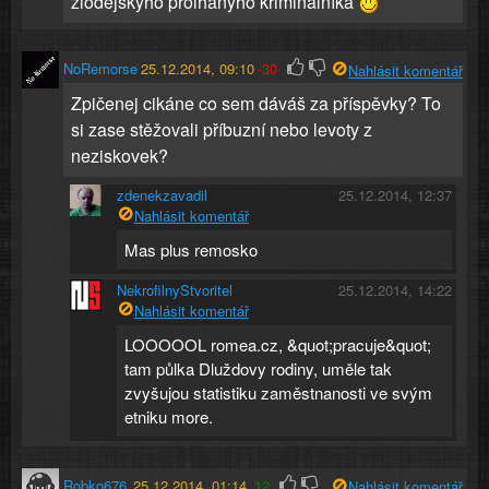
zlodějskýho prolhanýho kriminálníka
NoRemorse
25.12.2014, 09:10
-30
Nahlásit komentář
Zpičenej cikáne co sem dáváš za příspěvky? To
si zase stěžovali příbuzní nebo levoty z
neziskovek?
zdenekzavadil
25.12.2014, 12:37
Nahlásit komentář
Mas plus remosko
NekrofilnyStvoritel
25.12.2014, 14:22
Nahlásit komentář
LOOOOOL romea.cz, &quot;pracuje&quot;
tam půlka Dluždovy rodiny, uměle tak
zvyšujou statistiku zaměstnanosti ve svým
etniku more.
Robko676
25.12.2014, 01:14
12
Nahlásit komentář