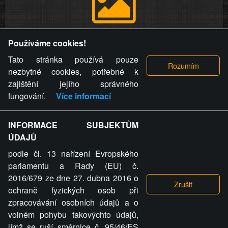
Provozovatel stránky si vyhrazuje právo odstranit fotografie,
Používáme cookies!
videa a komentáře. Osoba, které se toto opatření provozovatele
stránky týče, ani osoba, která umístila fotografii nebo video na
Tato stránka používá pouze
stránku, nemůže z důvodu odstranění fotografie, videa nebo
nezbytné cookies, potřebné k
komentáře pro výše uvedenou okolnost uplatnit vůči
zajištění jejího správného
provozovateli stránky žádný nárok na náhradu škody nebo
fungování.
Více informací
nemajetkové újmy.
INFORMACE SUBJEKTŮM
ZVRÁCENÝ.CZ - Svět není zvrácenej. To jen
ÚDAJŮ
ty lidi...
podle čl. 13 nařízení Evropského
parlamentu a Rady (EU) č.
2016/679 ze dne 27. dubna 2016 o
ochraně fyzických osob při
zpracovávání osobních údajů a o
ZVRÁCENÝ.CZ
volném pohybu takovýchto údajů,
jímž se ruší směrnice č. 95/46/ES
PRAVIDLA A PODMÍNKY
GDPR
COOKIES