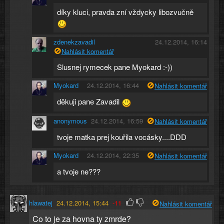
díky kluci, pravda zní vždycky libozvučně
zdenekzavadil
24.12.2014, 16:14
Nahlásit komentář
Slusnej rymecek pane Myokard :-))
Myokard
24.12.2014, 16:44
Nahlásit komentář
děkuji pane Zavadil
anonymous
24.12.2014, 16:59
Nahlásit komentář
tvoje matka prej kouřila vocásky....DDD
Myokard
24.12.2014, 22:35
Nahlásit komentář
a tvoje ne???
hlawatej
24.12.2014, 15:44
-11
Nahlásit komentář
Co to je za hovna ty zmrde?