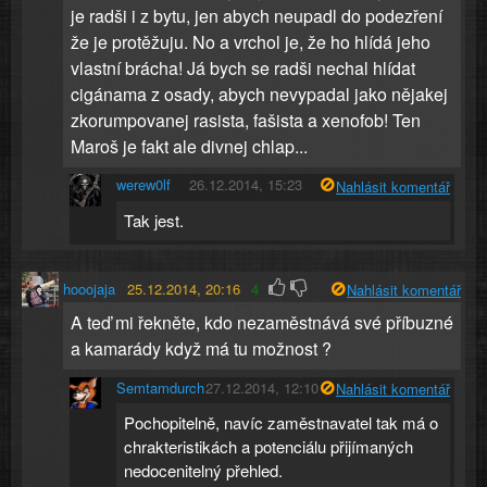
je radši i z bytu, jen abych neupadl do podezření
že je protěžuju. No a vrchol je, že ho hlídá jeho
vlastní brácha! Já bych se radši nechal hlídat
cigánama z osady, abych nevypadal jako nějakej
zkorumpovanej rasista, fašista a xenofob! Ten
Maroš je fakt ale divnej chlap...
werew0lf
26.12.2014, 15:23
Nahlásit komentář
Tak jest.
hooojaja
25.12.2014, 20:16
4
Nahlásit komentář
A teď mi řekněte, kdo nezaměstnává své příbuzné
a kamarády když má tu možnost ?
Semtamdurch
27.12.2014, 12:10
Nahlásit komentář
Pochopitelně, navíc zaměstnavatel tak má o
chrakteristikách a potenciálu přijímaných
nedocenitelný přehled.