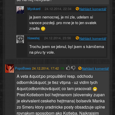
Myokard
24.12.2014, 22:34
Nahlásit komentář
ja jsem nemocnej, je mi zle, udelam si
vanoce pozdeji. pro mne je to jen svatek
zradla
hlawatej
24.12.2014, 23:56
Nahlásit komentář
Trochu jsem se jebnul, byl jsem s kámičema
na pívu ty vole.
PopoBawa
24.12.2014, 17:42
16
Nahlásit komentář
A veta &quot;po propuštění resp. odchodu
odborníků&quot; je tiez vtipna - uz vidim tych
&quot;odbornikov&quot; co tam pracovali
Pred Kotlebom bol hejtmanom (slovensky zupan
je ekvivalent ceskeho hejtmana) bolsevik Manka
zo Smeru ktory uradnicke posty obsadzuje uplne
rovnakym sposobom ako Kotleba. Najkrajsim