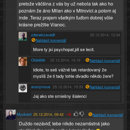
pretože väčšina z vás by už nebola tak ako ho
poznám že áno Milan ako v Mitrovici.a potom aj
inde .Teraz prajem všetkým ľuďom dobrej vôle
krásne prežitie Vianoc.
zdenekzavadil
25.12.2014, 12:34
Nahlásit komentář
More ty jsi psychopat,jdi se lecit.
Olda666
25.12.2014, 14:19
Nahlásit komentář
Idiote, to seš vážně tak retardovaný že
myslíš že ti tady tohle divadlo někdo žere?
anonymous
25.12.2014, 15:33
Nahlásit komentář
Jaj ako ste smiešny šialenci
Myokard
25.12.2014, 09:42
-18
Nahlásit komentář
Duždo nezáviď, tebe nikdo nezamšstná jako