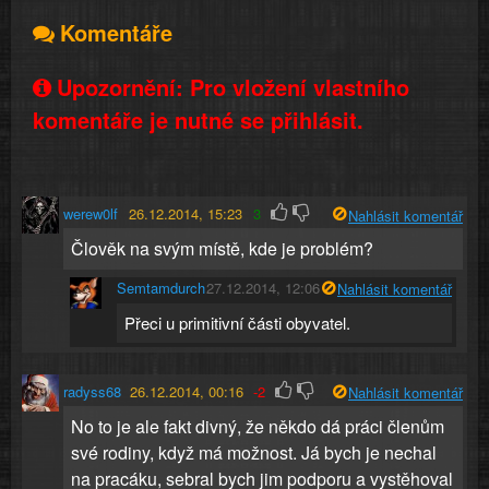
Komentáře
Upozornění: Pro vložení vlastního
komentáře je nutné se přihlásit.
werew0lf
26.12.2014, 15:23
3
Nahlásit komentář
Člověk na svým místě, kde je problém?
Semtamdurch
27.12.2014, 12:06
Nahlásit komentář
Přeci u primitivní části obyvatel.
radyss68
26.12.2014, 00:16
-2
Nahlásit komentář
No to je ale fakt divný, že někdo dá práci členům
své rodiny, když má možnost. Já bych je nechal
na pracáku, sebral bych jim podporu a vystěhoval