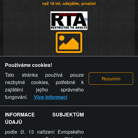
než 18 let, odejděte, prosím!
Provozovatel stránky si vyhrazuje právo odstranit fotografie,
Používáme cookies!
videa a komentáře. Osoba, které se toto opatření provozovatele
stránky týče, ani osoba, která umístila fotografii nebo video na
Tato stránka používá pouze
stránku, nemůže z důvodu odstranění fotografie, videa nebo
nezbytné cookies, potřebné k
komentáře pro výše uvedenou okolnost uplatnit vůči
zajištění jejího správného
provozovateli stránky žádný nárok na náhradu škody nebo
fungování.
Více informací
nemajetkové újmy.
INFORMACE SUBJEKTŮM
ZVRÁCENÝ.CZ - Svět není zvrácenej. To jen
ÚDAJŮ
ty lidi...
podle čl. 13 nařízení Evropského