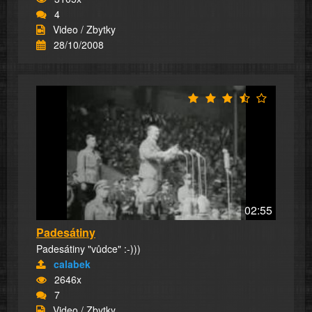
4
Video / Zbytky
28/10/2008
02:55
Padesátiny
Padesátiny "vůdce" :-)))
calabek
2646x
7
Video / Zbytky