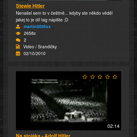
Stewie Hitler
Nenašel sem to v češtině... kdyby ste někdo věděl
jakej to je díl tag napište ;D
martin000fox
2658x
2
Video / Srandičky
02/10/2010
02:14
Na stojáka - Adolf Hitler