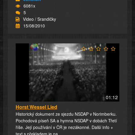
6081x
5
Video / Srandičky
15/08/2010
01:12
Horst Wessel Lied
Historický dokument ze sjezdu NSDAP v Norimberku.
Pochodová píseň SA a hymna NSDAP v dobách Třetí
říše. Její používání v ČR je nezákonné. Další info +
text s překladem je na