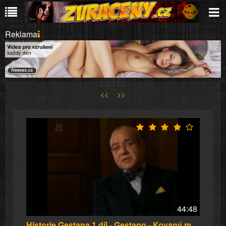
Reklama
<<
>>
44:48
Historie Gestapa 1.díl - Gestapo - Kovaný meč