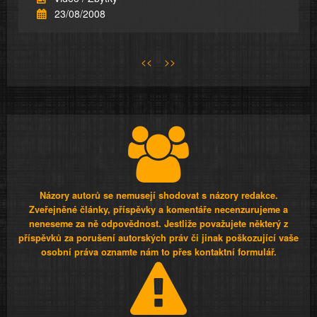
23/08/2008
<<
>>
Názory autorů se nemusejí shodovat s názory redakce.
Zveřejněné články, příspěvky a komentáře necenzurujeme a
neneseme za ně odpovědnost. Jestliže považujete některý z
příspěvků za porušení autorských práv či jinak poškozující vaše
osobní práva oznamte nám to přes kontaktní formulář.