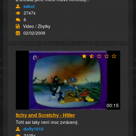
sakul
2747x
6
Video / Zbytky
02/02/2009
00:15
Itchy and Scratchy - Hitler
Tohl asi taky není moc zvrácený.
dolly1010
3105x