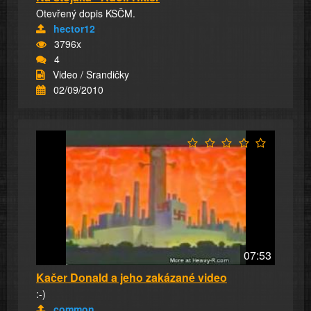
Otevřený dopis KSČM.
hector12
3796x
4
Video / Srandičky
02/09/2010
07:53
Kačer Donald a jeho zakázané video
:-)
common