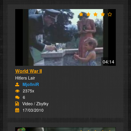
04:14
World War II
Hitlers Lair
MjollniR
2375x
6
Video / Zbytky
17/03/2010