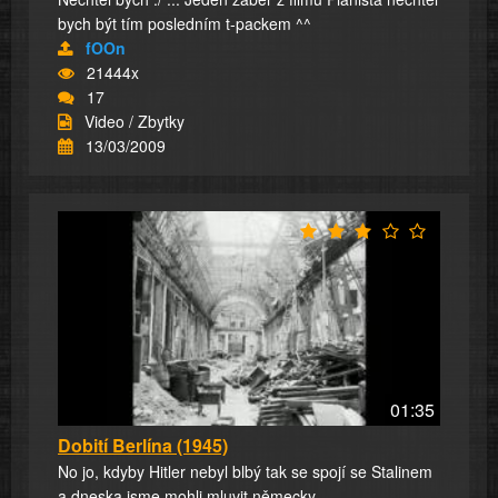
bych být tím posledním t-packem ^^
fOOn
21444x
17
Video / Zbytky
13/03/2009
01:35
Dobití Berlína (1945)
No jo, kdyby Hitler nebyl blbý tak se spojí se Stalinem
a dneska jsme mohli mluvit německy...