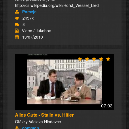
http://cs.wikipedia.org/wiki/Horst_Wessel_Lied
Pomeje
2457x
8
Video / Jukebox
13/07/2010
07:03
Alles Gute - Stalin vs. Hitler
Otázky Václava Hlodavce.
common