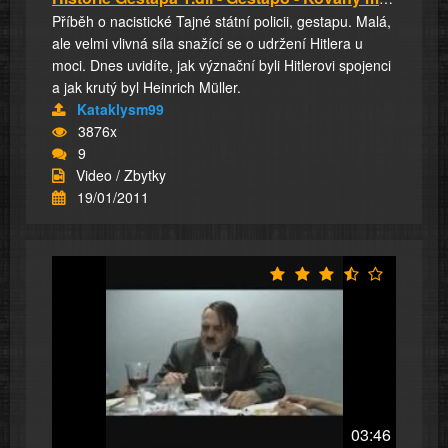
Příběh o nacistické Tajné státní policii, gestapu. Malá,
ale velmi vlivná síla snažící se o udržení Hitlera u
moci. Dnes uvidíte, jak význační byli Hitlerovi spojenci
a jak krutý byl Heinrich Müller.
Kataklysm99
3876x
9
Video / Zbytky
19/01/2011
03:46