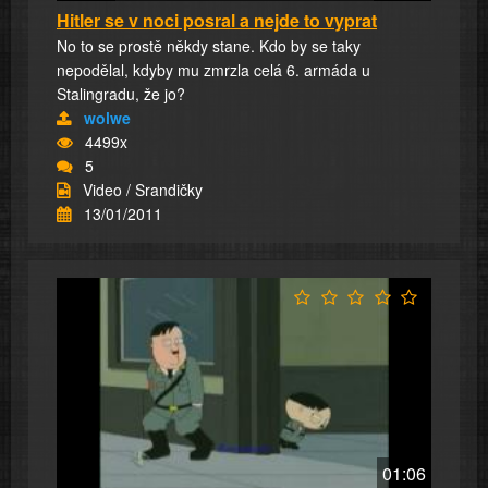
Hitler se v noci posral a nejde to vyprat
No to se prostě někdy stane. Kdo by se taky
nepodělal, kdyby mu zmrzla celá 6. armáda u
Stalingradu, že jo?
wolwe
4499x
5
Video / Srandičky
13/01/2011
01:06