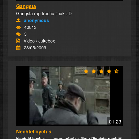
Gangsta
Gangsta rap trochu jinak :-D
anonymous
4081x
3
Video / Jukebox
23/05/2009
01:23
Nechtěl bych :/
Nechtěl bych :/ ... Jeden záběr z filmu Pianista nechtěl