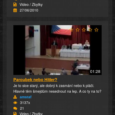
Video / Zbytky
27/06/2010
01:28
Paroubek nebo Hitler?
Je to sice starý, ale dobrý k zasmání nebo k pláči.
Hlavně těm šmejdům nesednout na lep. A co ty na to?
amstaf
3137x
21
Video / Zbytky