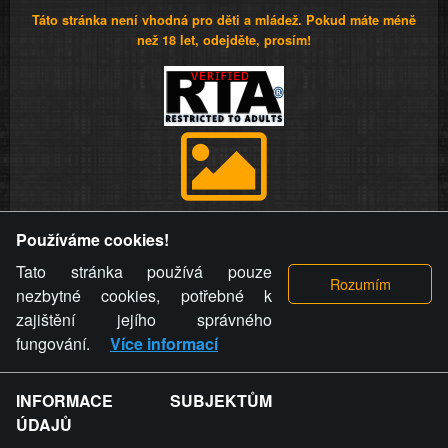
Táto stránka není vhodná pro děti a mládež. Pokud máte méně
než 18 let, odejděte, prosím!
Provozovatel stránky si vyhrazuje právo odstranit fotografie,
Používáme cookies!
videa a komentáře. Osoba, které se toto opatření provozovatele
stránky týče, ani osoba, která umístila fotografii nebo video na
Tato stránka používá pouze
stránku, nemůže z důvodu odstranění fotografie, videa nebo
nezbytné cookies, potřebné k
komentáře pro výše uvedenou okolnost uplatnit vůči
zajištění jejího správného
provozovateli stránky žádný nárok na náhradu škody nebo
fungování.
Více informací
nemajetkové újmy.
INFORMACE SUBJEKTŮM
ZVRÁCENÝ.CZ - Svět není zvrácenej. To jen
ÚDAJŮ
ty lidi...