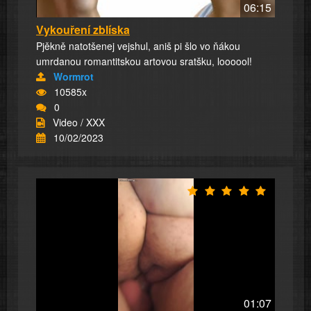
06:15
Vykouření zblíska
Pjěkně natotšenej vejshul, aniš pi šlo vo ňákou
umrdanou romantitskou artovou sratšku, loooool!
Wormrot
10585x
0
Video / XXX
10/02/2023
01:07