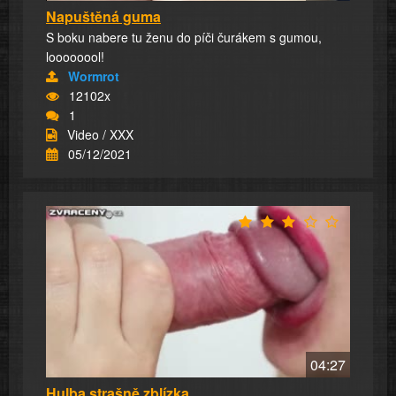
Napuštěná guma
S boku nabere tu ženu do píči čurákem s gumou,
loooooool!
Wormrot
12102x
1
Video / XXX
05/12/2021
04:27
Hulba strašně zblízka