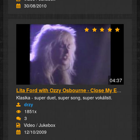
30/08/2010
04:37
Lita Ford with Ozzy Osbourne - Close My Eyes ...
Klasika - super duet, super song, super vokálisti.
drzy
1851x
3
Video / Jukebox
12/10/2009