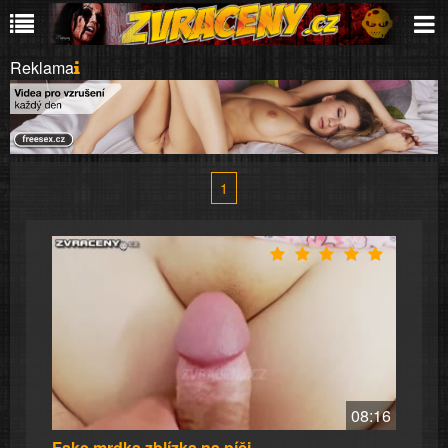
Reklama
1
08:16
Fake mrdka zblízka na píči