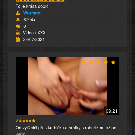
To je krása dopíči.
Wormrot
6704x
0
Video / XXX
24/07/2021
09:21
Zásunek
Od vyližpiči přes kuřbičku a hrátky s robertkem až po
výplň.