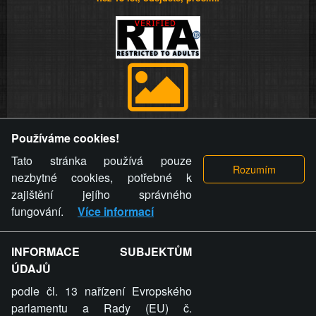
Provozovatel stránky si vyhrazuje právo odstranit fotografie,
Používáme cookies!
videa a komentáře. Osoba, které se toto opatření provozovatele
stránky týče, ani osoba, která umístila fotografii nebo video na
Tato stránka používá pouze
stránku, nemůže z důvodu odstranění fotografie, videa nebo
nezbytné cookies, potřebné k
komentáře pro výše uvedenou okolnost uplatnit vůči
zajištění jejího správného
provozovateli stránky žádný nárok na náhradu škody nebo
fungování.
Více informací
nemajetkové újmy.
INFORMACE SUBJEKTŮM
ZVRÁCENÝ.CZ - Svět není zvrácenej. To jen
ÚDAJŮ
ty lidi...
podle čl. 13 nařízení Evropského
parlamentu a Rady (EU) č.