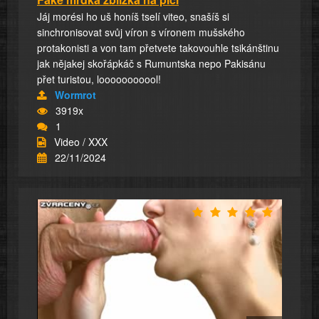
Jáj morési ho uš honíš tselí viteo, snašíš si
sinchronisovat svůj víron s víronem mušského
protakonisti a von tam přetvete takovouhle tsikánštinu
jak nějakej skořápkáč s Rumuntska nepo Pakisánu
přet turistou, looooooooool!
Wormrot
3919x
1
Video / XXX
22/11/2024