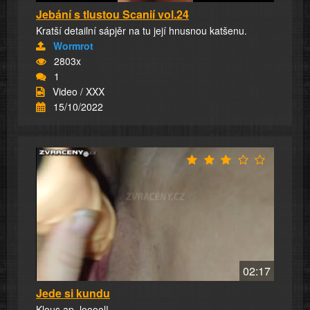
Jebání s tlustou Scanií vol.24
Kratší detailní sápjěr na tu její hnusnou katšenu.
Wormrot
2803x
1
Video / XXX
15/10/2022
02:17
Jede si kundu
Klous ap, looool!