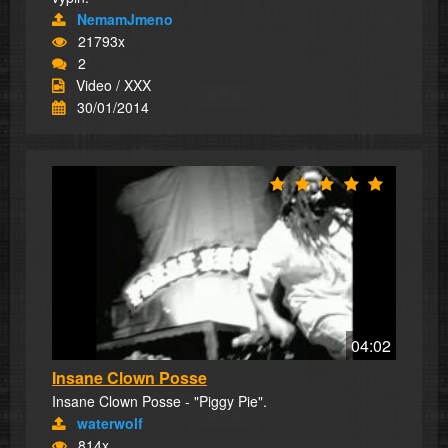
NemamJmeno
21793x
2
Video / XXX
30/01/2014
04:02
Insane Clown Posse
Insane Clown Posse - "Piggy Pie".
waterwolf
814x