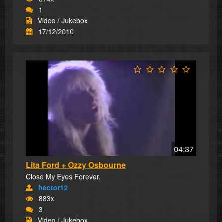
1
Video / Jukebox
17/12/2010
04:37
Lita Ford + Ozzy Osbourne
Close My Eyes Forever.
hector12
883x
3
Video / Jukebox