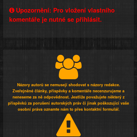
Upozornění: Pro vložení vlastního
komentáře je nutné se přihlásit.
Názory autorů se nemusejí shodovat s názory redakce.
Zveřejněné články, příspěvky a komentáře necenzurujeme a
neneseme za ně odpovědnost. Jestliže považujete některý z
příspěvků za porušení autorských práv či jinak poškozující vaše
osobní práva oznamte nám to přes kontaktní formulář.