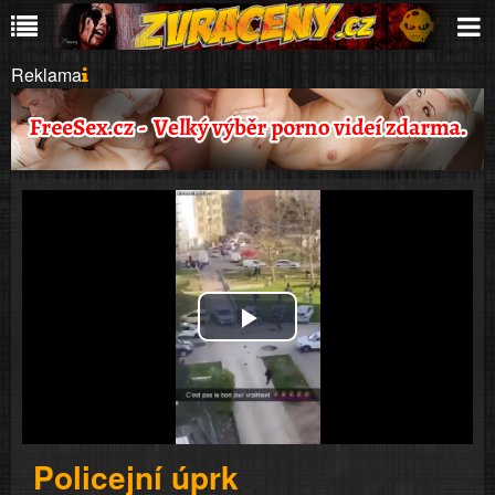
Reklama
Play
Video
Policejní úprk