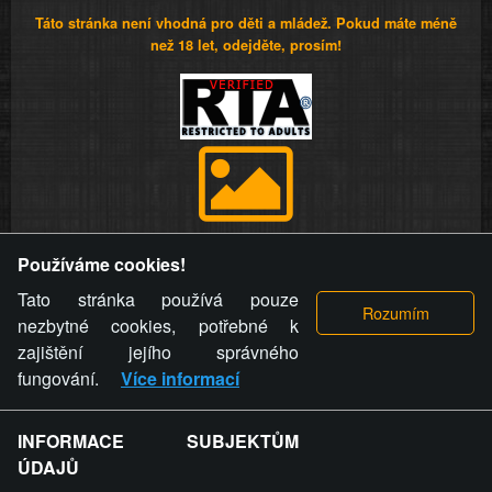
Táto stránka není vhodná pro děti a mládež. Pokud máte méně
než 18 let, odejděte, prosím!
Provozovatel stránky si vyhrazuje právo odstranit fotografie,
Používáme cookies!
videa a komentáře. Osoba, které se toto opatření provozovatele
stránky týče, ani osoba, která umístila fotografii nebo video na
Tato stránka používá pouze
stránku, nemůže z důvodu odstranění fotografie, videa nebo
nezbytné cookies, potřebné k
komentáře pro výše uvedenou okolnost uplatnit vůči
zajištění jejího správného
provozovateli stránky žádný nárok na náhradu škody nebo
fungování.
Více informací
nemajetkové újmy.
INFORMACE SUBJEKTŮM
ZVRÁCENÝ.CZ - Svět není zvrácenej. To jen
ÚDAJŮ
ty lidi...