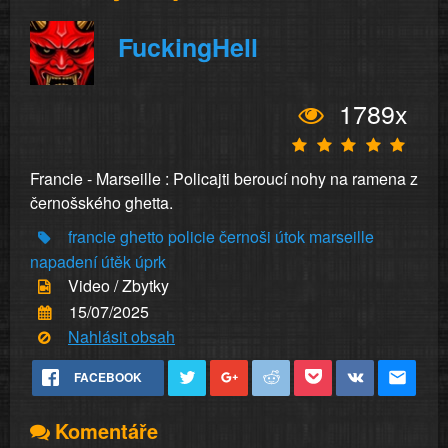
FuckingHell
1789x
Francie - Marseille : Policajti beroucí nohy na ramena z
černošského ghetta.
francie
ghetto
policie
černoši
útok
marseille
napadení
útěk
úprk
Video / Zbytky
15/07/2025
Nahlásit obsah
FACEBOOK
Komentáře