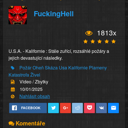
FuckingHell
1813x
U.S.A. - Kalifornie : Stále zuřící, rozsáhlé požáry a
jejich devastující následky.
Požár
Oheň
Skáza
Usa
Kalifornie
Plameny
Katastrofa
Živel
Video / Zbytky
10/01/2025
Nahlásit obsah
FACEBOOK
Komentáře