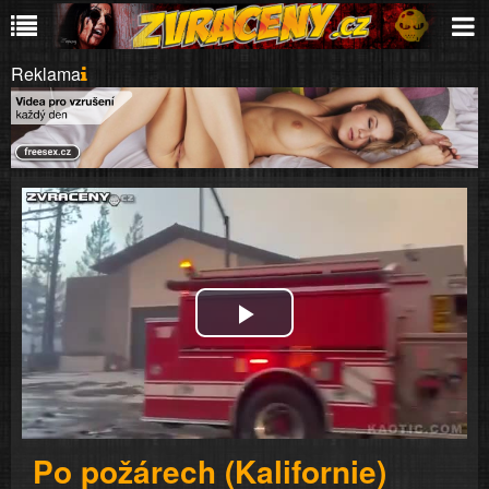
Reklama
Play
Video
Po požárech (Kalifornie)