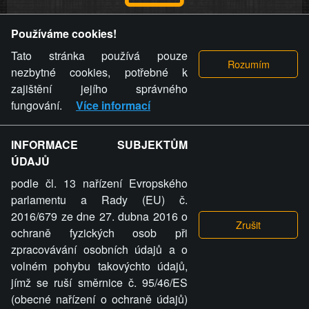
Provozovatel stránky si vyhrazuje právo odstranit fotografie,
Používáme cookies!
videa a komentáře. Osoba, které se toto opatření provozovatele
stránky týče, ani osoba, která umístila fotografii nebo video na
Tato stránka používá pouze
stránku, nemůže z důvodu odstranění fotografie, videa nebo
nezbytné cookies, potřebné k
komentáře pro výše uvedenou okolnost uplatnit vůči
zajištění jejího správného
provozovateli stránky žádný nárok na náhradu škody nebo
fungování.
Více informací
nemajetkové újmy.
INFORMACE SUBJEKTŮM
ZVRÁCENÝ.CZ - Svět není zvrácenej. To jen
ÚDAJŮ
ty lidi...
podle čl. 13 nařízení Evropského
parlamentu a Rady (EU) č.
2016/679 ze dne 27. dubna 2016 o
ochraně fyzických osob při
zpracovávání osobních údajů a o
ZVRÁCENÝ.CZ
volném pohybu takovýchto údajů,
jímž se ruší směrnice č. 95/46/ES
PRAVIDLA A PODMÍNKY
GDPR
COOKIES
(obecné nařízení o ochraně údajů)