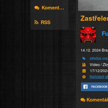
Komentáře
Zastřele
RSS
Fu
14.12. 2024 Brazí
střelba
vra
Video / Zb
17/12/202
Nahlásit 
FACEBOOK
Komentá