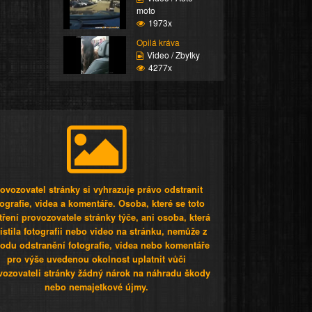
moto
1973x
Opilá kráva
Video / Zbytky
4277x
ovozovatel stránky si vyhrazuje právo odstranit
tografie, videa a komentáře. Osoba, které se toto
tření provozovatele stránky týče, ani osoba, která
stila fotografii nebo video na stránku, nemůže z
odu odstranění fotografie, videa nebo komentáře
pro výše uvedenou okolnost uplatnit vůči
vozovateli stránky žádný nárok na náhradu škody
nebo nemajetkové újmy.