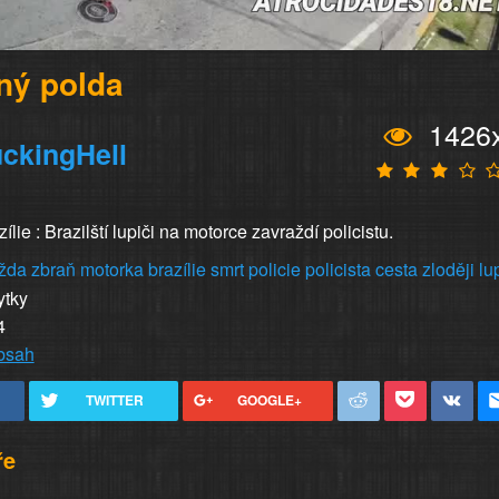
ný polda
1426
ckingHell
lie : Brazilští lupiči na motorce zavraždí policistu.
žda
zbraň
motorka
brazílie
smrt
policie
policista
cesta
zloději
lu
ytky
4
obsah
TWITTER
GOOGLE+
ře