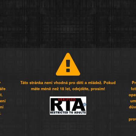
y
Táto stránka není vhodná pro děti a mládež. Pokud
Pr
áře
máte méně než 18 let, odejděte, prosím!
fo
t.
opa
šení
umí
ní
dův
.
pro