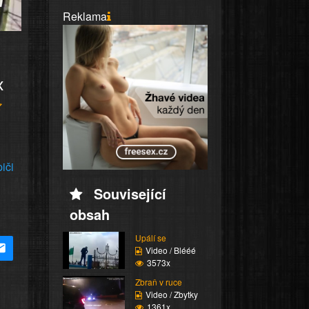
Reklama
x
piči
Související
obsah
Upálí se
Video / Blééé
3573x
Zbraň v ruce
Video / Zbytky
1361x