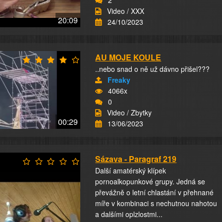
2
Video / XXX
20:09
24/10/2023
AU MOJE KOULE
..nebo snad o ně už dávno přišel???
Freaky
4066x
0
Video / Zbytky
00:29
13/06/2023
Sázava - Paragraf 219
Další amatérský klípek
pornoalkopunkové grupy. Jedná se
převážně o letní chlastání v přehnané
míře v kombinaci s nechutnou nahotou
a dalšími oplzlostmi...