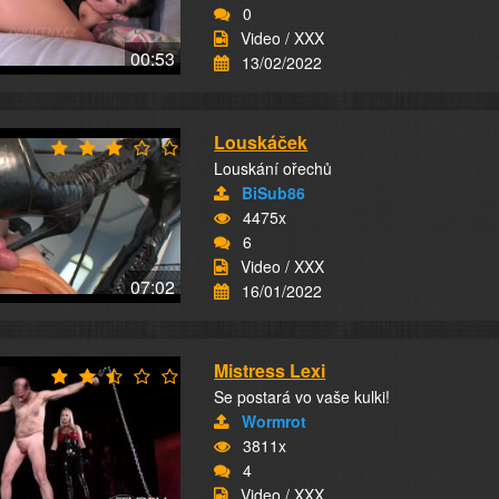
0
Video / XXX
00:53
13/02/2022
Louskáček
Louskání ořechů
BiSub86
4475x
6
Video / XXX
07:02
16/01/2022
Mistress Lexi
Se postará vo vaše kulki!
Wormrot
3811x
4
Video / XXX