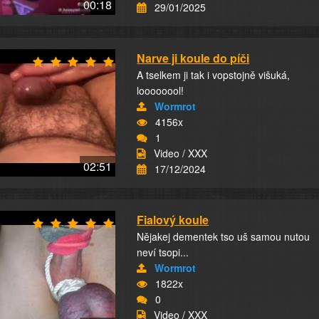
00:18
29/01/2025
Narve ji koule do píči
A tselkem ji tak i vopstojně višuká,
loooooool!
Wormrot
4156x
1
Video / XXX
02:51
17/12/2024
Fialový koule
Nějakej dementek tso uš samou nutou
neví tsopi...
Wormrot
1822x
0
Video / XXX