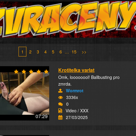
1
2
3
4
5
6
…
15
>>
Krotitelka varlat
Omk, loooooool! Ballbusting pro
zmrda.
Wormrot
3336x
0
Video / XXX
07:29
27/03/2025