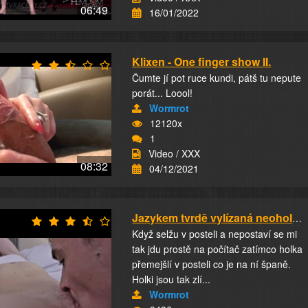
06:49
16/01/2022
Klixen - One finger show II.
Čumte jí pot ruce kundi, pátš tu nepute
porát... Loool!
Wormrot
12120x
1
Video / XXX
08:32
04/12/2021
Jazykem tvrdě vylízaná neoholená prdel i kund...
Když selžu v posteli a nepostaví se mi
tak jdu prostě na počítač zatímco holka
přemejšlí v posteli co je na ní španě.
Holki jsou tak zlí...
Wormrot