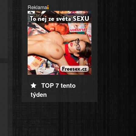
Reklama
TOP 7 tento
týden