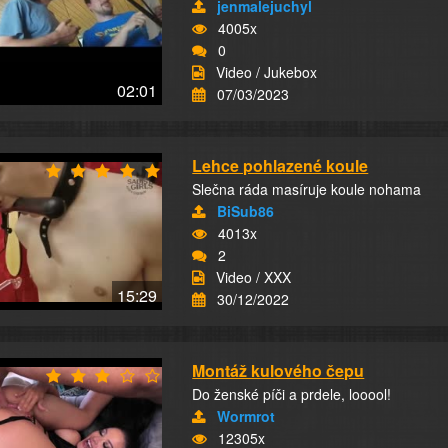
jenmalejuchyl
4005x
0
Video / Jukebox
02:01
07/03/2023
Lehce pohlazené koule
Slečna ráda masíruje koule nohama
BiSub86
4013x
2
Video / XXX
15:29
30/12/2022
Montáž kulového čepu
Do ženské píči a prdele, looool!
Wormrot
12305x