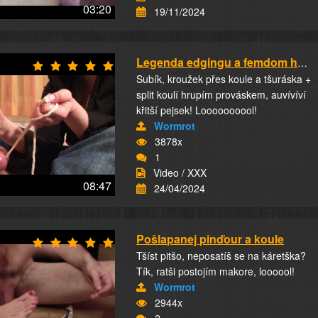
03:20
19/11/2024
Legenda edgingu a femdom handjobů
Subík, kroužek přes koule a tšuráska +
split koulí hrupím prováskem, auvívíví
křitší pejsek! Loooooooool!
Wormrot
3878x
1
Video / XXX
08:47
24/04/2024
Pošlapanej pinďour a koule
Tšíst pitšo, neposatíš se na káretška?
Tík, ratši postojím makore, loooool!
Wormrot
2944x