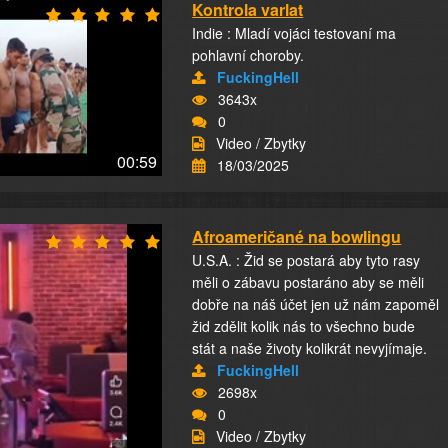
Kontrola varlat
Indie : Mladí vojáci testovaní ma
pohlavní choroby.
FuckingHell
3643x
0
Video / Zbytky
00:59
18/03/2025
Afroameričané na bowlingu
U.S.A. : Žid se postará aby tyto rasy
měli o zábavu postaráno aby se měli
dobře na náš účet jen už nám zapoměl
žid zdělit kolik nás to všechno bude
stát a naše životy kolikrát nevyjímaje.
FuckingHell
2698x
0
Video / Zbytky