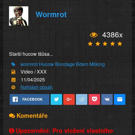
Wormrot
4386x
Starší hucow tšůsa...
wormrot
Hucow
Bondage
Bdsm
Milking
Video / XXX
11/04/2025
Nahlásit obsah
FACEBOOK
Komentáře
Upozornění: Pro vložení vlastního