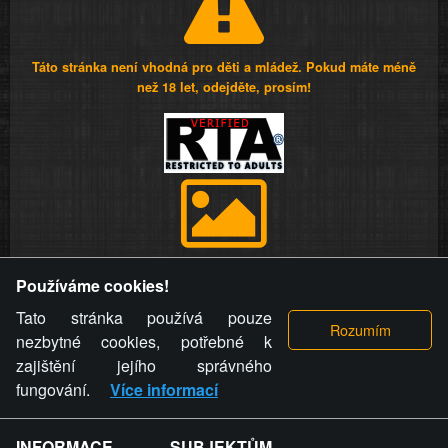
Táto stránka není vhodná pro děti a mládež. Pokud máte méně
než 18 let, odejděte, prosím!
Provozovatel stránky si vyhrazuje právo odstranit fotografie,
Používáme cookies!
videa a komentáře. Osoba, které se toto opatření provozovatele
stránky týče, ani osoba, která umístila fotografii nebo video na
Tato stránka používá pouze
stránku, nemůže z důvodu odstranění fotografie, videa nebo
nezbytné cookies, potřebné k
komentáře pro výše uvedenou okolnost uplatnit vůči
zajištění jejího správného
provozovateli stránky žádný nárok na náhradu škody nebo
fungování.
Více informací
nemajetkové újmy.
INFORMACE SUBJEKTŮM