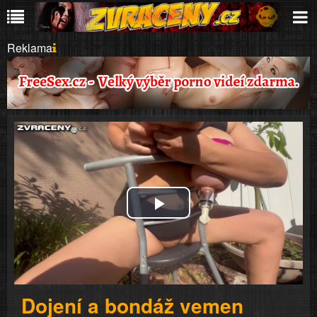
Reklama
Play
Video
Dojení a bondáž vemen