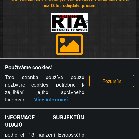
než 18 let, odejděte, prosím!
Provozovatel stránky si vyhrazuje právo odstranit fotografie,
Používáme cookies!
videa a komentáře. Osoba, které se toto opatření provozovatele
stránky týče, ani osoba, která umístila fotografii nebo video na
Tato stránka používá pouze
stránku, nemůže z důvodu odstranění fotografie, videa nebo
nezbytné cookies, potřebné k
komentáře pro výše uvedenou okolnost uplatnit vůči
zajištění jejího správného
provozovateli stránky žádný nárok na náhradu škody nebo
fungování.
Více informací
nemajetkové újmy.
INFORMACE SUBJEKTŮM
ZVRÁCENÝ.CZ - Svět není zvrácenej. To jen
ÚDAJŮ
ty lidi...
podle čl. 13 nařízení Evropského