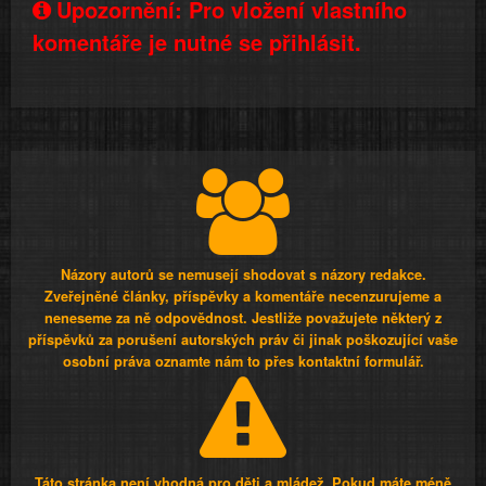
Upozornění: Pro vložení vlastního
komentáře je nutné se přihlásit.
Názory autorů se nemusejí shodovat s názory redakce.
Zveřejněné články, příspěvky a komentáře necenzurujeme a
neneseme za ně odpovědnost. Jestliže považujete některý z
příspěvků za porušení autorských práv či jinak poškozující vaše
osobní práva oznamte nám to přes kontaktní formulář.
Táto stránka není vhodná pro děti a mládež. Pokud máte méně