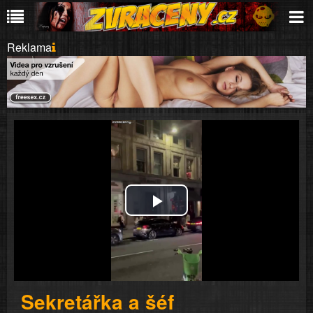
Reklama
Play
Video
Sekretářka a šéf