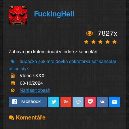
FuckingHell
7827x
Zábava pro kolemjdoucí v jedné z kanceláří.
dupačka
šuk
mrd
děvka
sekretářka
šéf
kancelář
office
styk
Video / XXX
08/10/2024
Nahlásit obsah
FACEBOOK
Komentáře