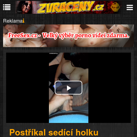
Reklama
Play
Video
Postříkal sedící holku