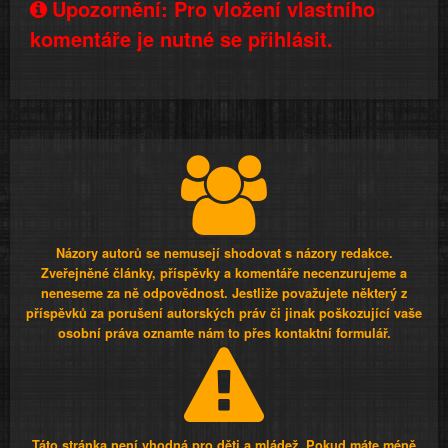
Upozornění: Pro vložení vlastního
komentáře je nutné se přihlásit.
Názory autorů se nemusejí shodovat s názory redakce.
Zveřejněné články, příspěvky a komentáře necenzurujeme a
neneseme za ně odpovědnost. Jestliže považujete některý z
příspěvků za porušení autorských práv či jinak poškozující vaše
osobní práva oznamte nám to přes kontaktní formulář.
Táto stránka není vhodná pro děti a mládež. Pokud máte méně