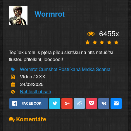
Wormrot
6455x
Tepílek uronil s pjéra pílou slsitšku na nits netušítsí
tlustou přítelkini, looooool!
Wormrot
Cumshot
Postříkaná
Mrdka
Scania
Video / XXX
24/03/2025
Nahlásit obsah
FACEBOOK
Komentáře