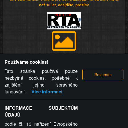
než 18 let, odejděte, prosím!
Provozovatel stránky si vyhrazuje právo odstranit fotografie,
Používáme cookies!
videa a komentáře. Osoba, které se toto opatření provozovatele
stránky týče, ani osoba, která umístila fotografii nebo video na
Tato stránka používá pouze
stránku, nemůže z důvodu odstranění fotografie, videa nebo
nezbytné cookies, potřebné k
komentáře pro výše uvedenou okolnost uplatnit vůči
zajištění jejího správného
provozovateli stránky žádný nárok na náhradu škody nebo
fungování.
Více informací
nemajetkové újmy.
INFORMACE SUBJEKTŮM
ZVRÁCENÝ.CZ - Svět není zvrácenej. To jen
ÚDAJŮ
ty lidi...
podle čl. 13 nařízení Evropského