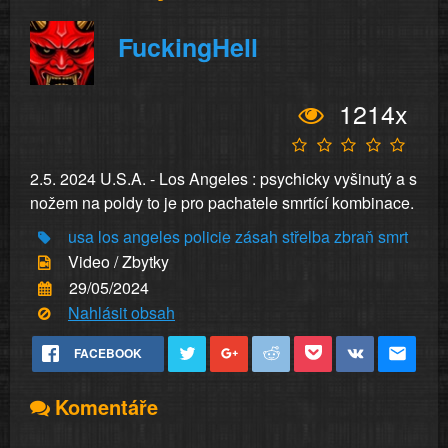
FuckingHell
1214x
2.5. 2024 U.S.A. - Los Angeles : psychicky vyšinutý a s
nožem na poldy to je pro pachatele smrtící kombinace.
usa
los angeles
policie
zásah
střelba
zbraň
smrt
Video / Zbytky
29/05/2024
Nahlásit obsah
FACEBOOK
Komentáře