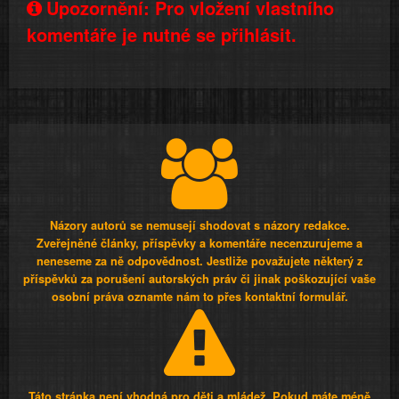
Upozornění: Pro vložení vlastního
komentáře je nutné se přihlásit.
Názory autorů se nemusejí shodovat s názory redakce.
Zveřejněné články, příspěvky a komentáře necenzurujeme a
neneseme za ně odpovědnost. Jestliže považujete některý z
příspěvků za porušení autorských práv či jinak poškozující vaše
osobní práva oznamte nám to přes kontaktní formulář.
Táto stránka není vhodná pro děti a mládež. Pokud máte méně