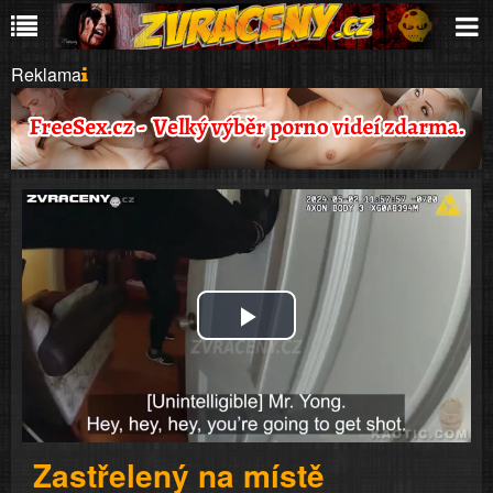
Reklama
Play
Video
Zastřelený na místě