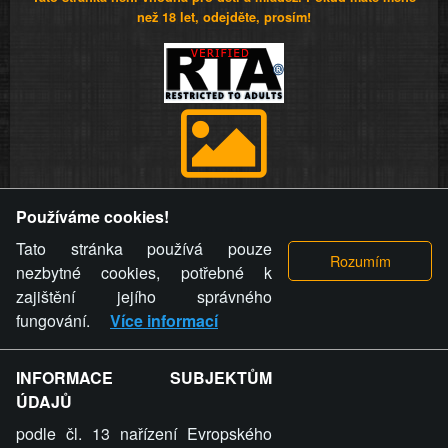
než 18 let, odejděte, prosím!
Provozovatel stránky si vyhrazuje právo odstranit fotografie,
Používáme cookies!
videa a komentáře. Osoba, které se toto opatření provozovatele
stránky týče, ani osoba, která umístila fotografii nebo video na
Tato stránka používá pouze
stránku, nemůže z důvodu odstranění fotografie, videa nebo
nezbytné cookies, potřebné k
komentáře pro výše uvedenou okolnost uplatnit vůči
zajištění jejího správného
provozovateli stránky žádný nárok na náhradu škody nebo
fungování.
Více informací
nemajetkové újmy.
INFORMACE SUBJEKTŮM
ZVRÁCENÝ.CZ - Svět není zvrácenej. To jen
ÚDAJŮ
ty lidi...
podle čl. 13 nařízení Evropského