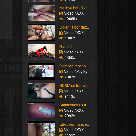
Na lovu bobrů vol.76
e
Video / XXX
10888x
Dojení a bondáž vemen
Video / XXX
4386x
Gumáci
Video / XXX
2350x
Černoští "obchodníci"
Video / Zbytky
2307x
BDSM prstění a lízání ...
Video / XXX
8113x
Animovaný koutek vol.1...
Video / XXX
7093x
Electrostimulace pinďo...
Video / XXX
4153x