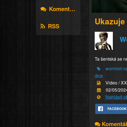
Komentáře
Ukazuje
RSS
W
Ta šentská se n
wormrot
n
dick
Video / X
02/05/202
Nahlásit 
FACEBOOK
Komentá