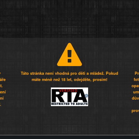
y
Táto stránka není vhodná pro děti a mládež. Pokud
Pr
áře
máte méně než 18 let, odejděte, prosím!
fo
t.
opa
šení
umí
ní
dův
.
pro