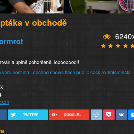
 ptáka v obchodě
6240
ormrot
etvářila uplně pohoršeně, looooooool!
a
veřejnost
mall
obchod
shows
flash
public
cock
exhibicionista
XX
4
obsah
TWITTER
GOOGLE+
ře