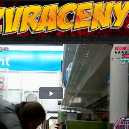
Play
Video