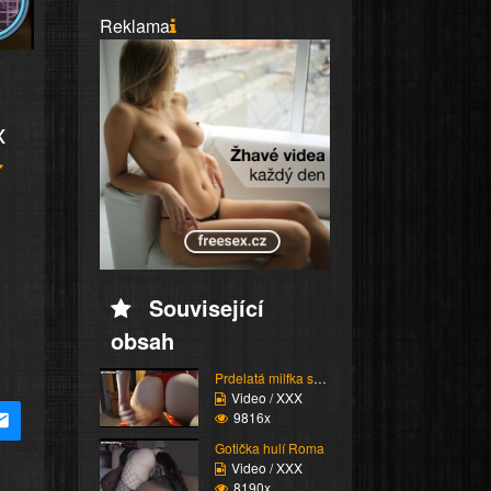
Reklama
x
Související
obsah
Prdelatá milfka si ose...
Video / XXX
9816x
Gotička hulí Roma
Video / XXX
8190x