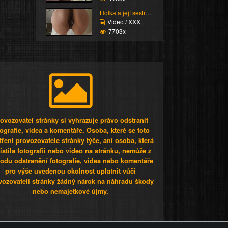
Holka a její sestřih c...
Video / XXX
7703x
ovozovatel stránky si vyhrazuje právo odstranit
tografie, videa a komentáře. Osoba, které se toto
tření provozovatele stránky týče, ani osoba, která
stila fotografii nebo video na stránku, nemůže z
odu odstranění fotografie, videa nebo komentáře
pro výše uvedenou okolnost uplatnit vůči
vozovateli stránky žádný nárok na náhradu škody
nebo nemajetkové újmy.