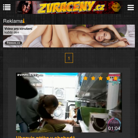
Reklama
1
01:04
Ukazuje ptáka v obchodě