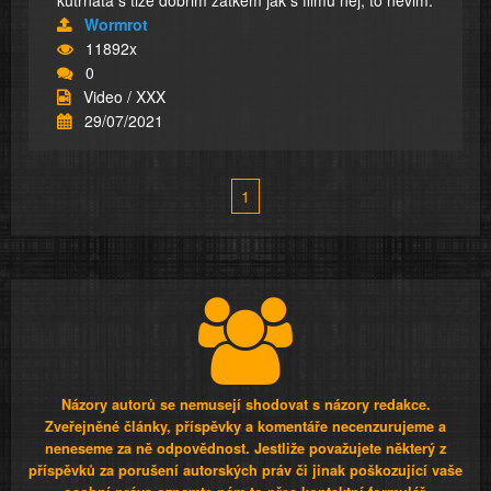
kutrnatá s tize dobrim zatkem jak s filmu hej, to nevim.
Wormrot
11892x
0
Video / XXX
29/07/2021
1
Názory autorů se nemusejí shodovat s názory redakce.
Zveřejněné články, příspěvky a komentáře necenzurujeme a
neneseme za ně odpovědnost. Jestliže považujete některý z
příspěvků za porušení autorských práv či jinak poškozující vaše