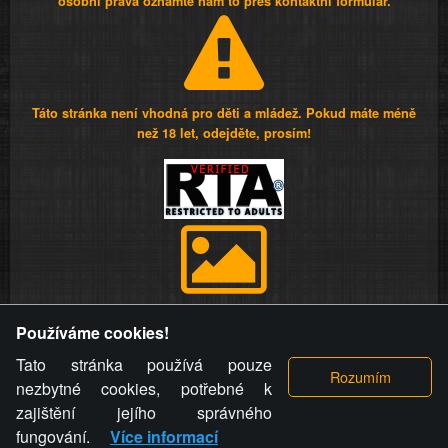
osobní práva oznamte nám to přes kontaktní formulář.
Táto stránka není vhodná pro děti a mládež. Pokud máte méně
než 18 let, odejděte, prosím!
Provozovatel stránky si vyhrazuje právo odstranit fotografie,
Používáme cookies!
videa a komentáře. Osoba, které se toto opatření provozovatele
stránky týče, ani osoba, která umístila fotografii nebo video na
Tato stránka používá pouze
stránku, nemůže z důvodu odstranění fotografie, videa nebo
nezbytné cookies, potřebné k
komentáře pro výše uvedenou okolnost uplatnit vůči
zajištění jejího správného
provozovateli stránky žádný nárok na náhradu škody nebo
fungování.
Více informací
nemajetkové újmy.