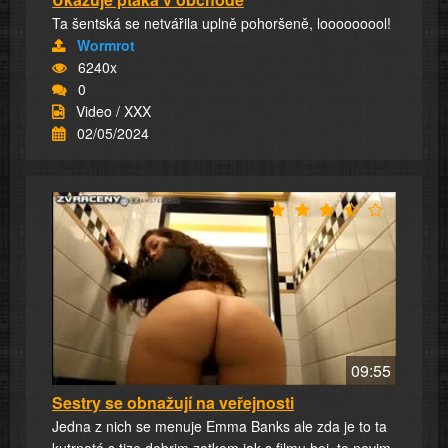
Ta šentská se netvářila uplně pohoršeně, looooooool!
Wormrot
6240x
0
Video / XXX
02/05/2024
09:55
Sestry se obnažují na veřejnosti
Jedna z nich se menuje Emma Banks ale zda je to ta