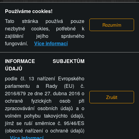
Provozovatel stránky si vyhrazuje právo odstranit fotografie,
Používáme cookies!
videa a komentáře. Osoba, které se toto opatření provozovatele
stránky týče, ani osoba, která umístila fotografii nebo video na
Tato stránka používá pouze
stránku, nemůže z důvodu odstranění fotografie, videa nebo
nezbytné cookies, potřebné k
komentáře pro výše uvedenou okolnost uplatnit vůči
zajištění jejího správného
provozovateli stránky žádný nárok na náhradu škody nebo
fungování.
Více informací
nemajetkové újmy.
INFORMACE SUBJEKTŮM
ZVRÁCENÝ.CZ - Svět není zvrácenej. To jen
ÚDAJŮ
ty lidi...
podle čl. 13 nařízení Evropského
parlamentu a Rady (EU) č.
2016/679 ze dne 27. dubna 2016 o
ochraně fyzických osob při
zpracovávání osobních údajů a o
ZVRÁCENÝ.CZ
volném pohybu takovýchto údajů,
jímž se ruší směrnice č. 95/46/ES
PRAVIDLA A PODMÍNKY
GDPR
COOKIES
(obecné nařízení o ochraně údajů)
Více informací