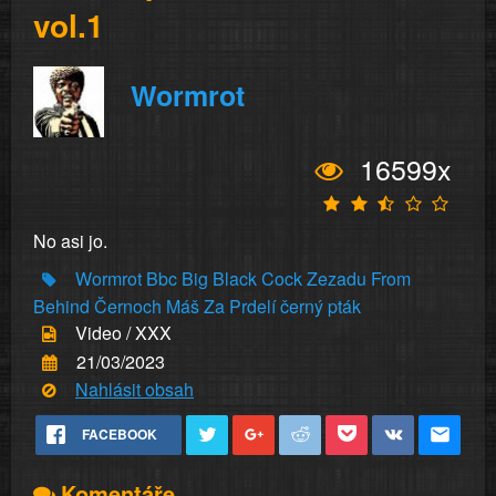
vol.1
Wormrot
16599x
No asi jo.
Wormrot
Bbc
Big
Black
Cock
Zezadu
From
Behind
Černoch
Máš
Za
Prdelí
černý pták
Video / XXX
21/03/2023
Nahlásit obsah
FACEBOOK
Komentáře