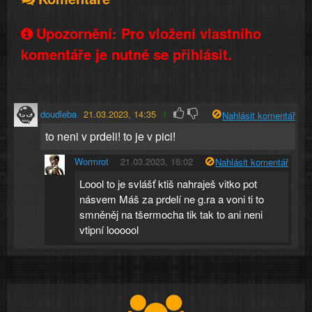
Upozornění: Pro vložení vlastního
komentáře je nutné se přihlásit.
doudleba
21.03.2023, 14:35
1
Nahlásit komentář
to neni v prdeli! to je v pici!
Wormrot
21.03.2023, 16:02
Nahlásit komentář
Loool to je svlášť ktiš nahraješ vitko pot
násvem Máš za prdelí ne g.ra a voni ti to
smněněj na tšermocha tik tak to ani neni
vtipní loooool