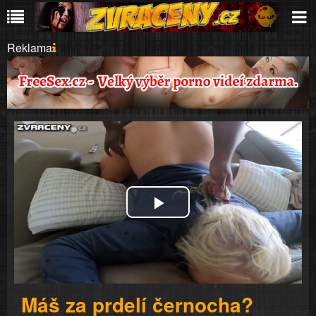
Reklama
Play
Video
Máš za prdelí černocha?