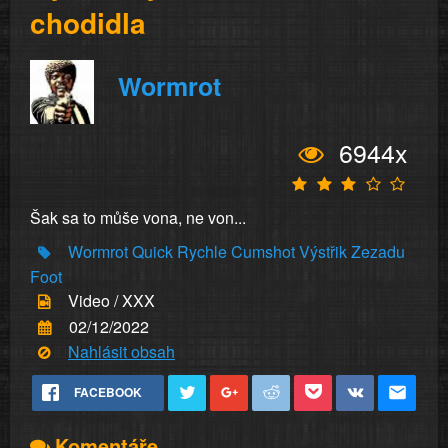
chodidla
Wormrot
6944x
Šak sa to můše vona, ne von...
Wormrot
Quick
Rychle
Cumshot
Výstřik
Zezadu
Foot
Video / XXX
02/12/2022
Nahlásit obsah
FACEBOOK
Komentáře