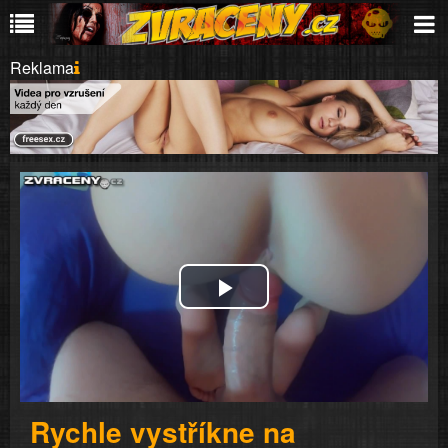
Reklama
Play
Video
Rychle vystříkne na