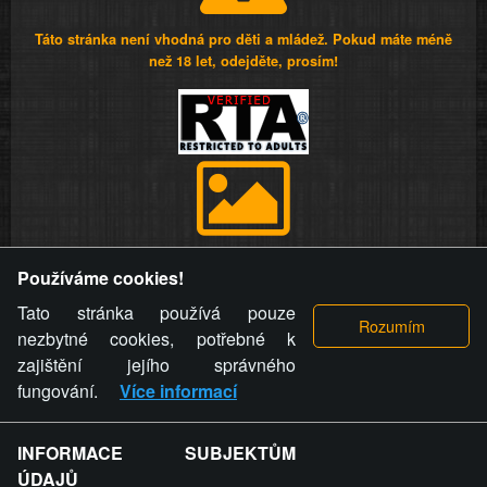
Táto stránka není vhodná pro děti a mládež. Pokud máte méně
než 18 let, odejděte, prosím!
Provozovatel stránky si vyhrazuje právo odstranit fotografie,
Používáme cookies!
videa a komentáře. Osoba, které se toto opatření provozovatele
stránky týče, ani osoba, která umístila fotografii nebo video na
Tato stránka používá pouze
stránku, nemůže z důvodu odstranění fotografie, videa nebo
nezbytné cookies, potřebné k
komentáře pro výše uvedenou okolnost uplatnit vůči
zajištění jejího správného
provozovateli stránky žádný nárok na náhradu škody nebo
fungování.
Více informací
nemajetkové újmy.
INFORMACE SUBJEKTŮM
ZVRÁCENÝ.CZ - Svět není zvrácenej. To jen
ÚDAJŮ