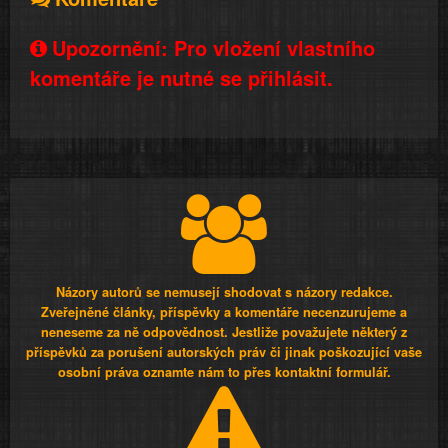
Upozornění: Pro vložení vlastního
komentáře je nutné se přihlásit.
Názory autorů se nemusejí shodovat s názory redakce.
Zveřejněné články, příspěvky a komentáře necenzurujeme a
neneseme za ně odpovědnost. Jestliže považujete některý z
příspěvků za porušení autorských práv či jinak poškozující vaše
osobní práva oznamte nám to přes kontaktní formulář.