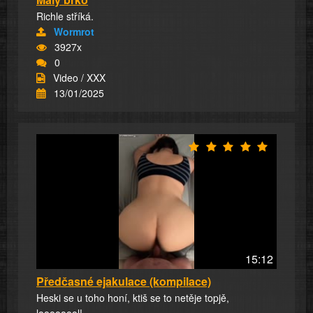
Richle stříká.
Wormrot
3927x
0
Video / XXX
13/01/2025
15:12
Předčasné ejakulace (kompilace)
Heski se u toho honí, ktiš se to netěje topjě,