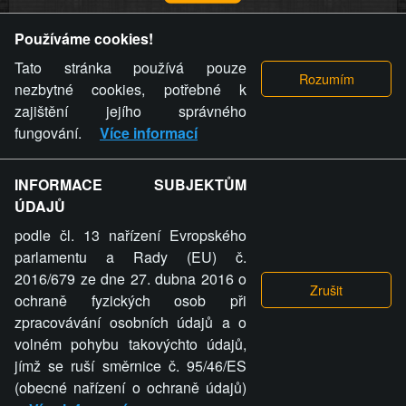
Provozovatel stránky si vyhrazuje právo odstranit fotografie,
Používáme cookies!
videa a komentáře. Osoba, které se toto opatření provozovatele
stránky týče, ani osoba, která umístila fotografii nebo video na
Tato stránka používá pouze
stránku, nemůže z důvodu odstranění fotografie, videa nebo
nezbytné cookies, potřebné k
komentáře pro výše uvedenou okolnost uplatnit vůči
zajištění jejího správného
provozovateli stránky žádný nárok na náhradu škody nebo
fungování.
Více informací
nemajetkové újmy.
INFORMACE SUBJEKTŮM
ZVRÁCENÝ.CZ - Svět není zvrácenej. To jen
ÚDAJŮ
ty lidi...
podle čl. 13 nařízení Evropského
parlamentu a Rady (EU) č.
2016/679 ze dne 27. dubna 2016 o
ochraně fyzických osob při
zpracovávání osobních údajů a o
ZVRÁCENÝ.CZ
volném pohybu takovýchto údajů,
jímž se ruší směrnice č. 95/46/ES
PRAVIDLA A PODMÍNKY
GDPR
COOKIES
(obecné nařízení o ochraně údajů)