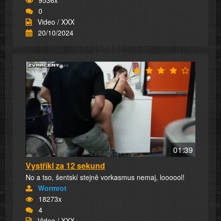
0
Video / XXX
20/10/2024
01:39
Vystříkl za 12 sekund
No a tso, šentskí stejně vorkasmus nemaj, loooool!
Wormrot
18273x
4
Video / XXX