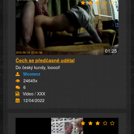
01:25
Čech se předčasně udělal
Do český kundy, looool!
Wormrot
24645x
6
Video / XXX
12/04/2022