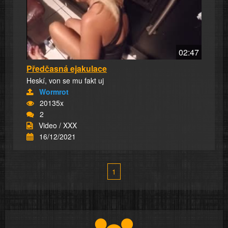
02:47
Předčasná ejakulace
Heskí, von se mu fakt uj
Wormrot
20135x
2
Video / XXX
16/12/2021
1