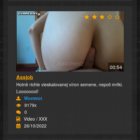
00:54
Assjob
Hotně richle vieskalovanej víron semene, nepoli mrtki.
Loooooool!
Wormrot
9179x
0
Video / XXX
26/10/2022