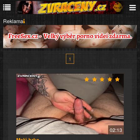
Reklama
1
02:13
Malý brko