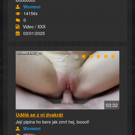
loooooool!
Wormrot
14156x
0
Video / XXX
03/01/2025
03:32
Udělá se z ní dvakrát
Její pipina ho bere jak zmrt hej, looool!
Wormrot
9536x