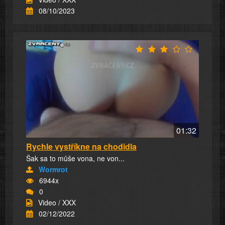
08/10/2023
01:32
Rychle vystříkne na chodidla
Šak sa to můše vona, ne von...
Wormrot
6944x
0
Video / XXX
02/12/2022