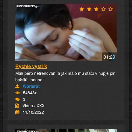
01:29
Rychle vystřík
Malí péro netrénovaní a jak málo mu stačí v hupjě plní
batsilů, loooool!
Wormrot
54843x
3
Video / XXX
11/10/2022