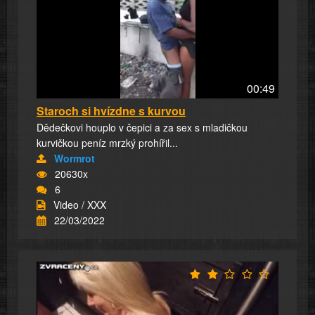
00:49
Staroch si hvízdne s kurvou
Dědečkovi houplo v čepici a za sex s mladičkou
kurvičkou peníz mrzký prohířil...
Wormrot
20630x
6
Video / XXX
22/03/2022