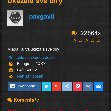
Ukázala své díry
pavgavil
22864x
Mladá Kurva ukázala své díry
chlupatá kunda
děvka
Fotografie / XXX
04/11/2022
Nahlásit obsah
FACEBOOK
Komentáře