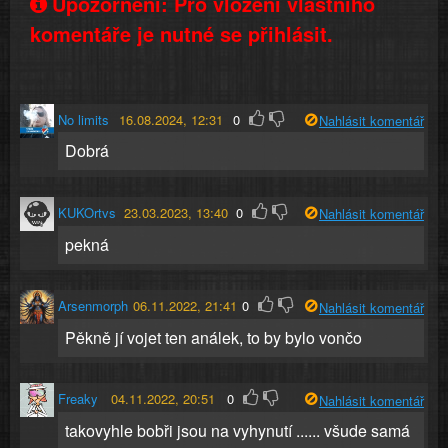
Upozornění: Pro vložení vlastního
komentáře je nutné se přihlásit.
No limits
16.08.2024, 12:31
0
Nahlásit komentář
Dobrá
KUKOrtvs
23.03.2023, 13:40
0
Nahlásit komentář
pekná
Arsenmorph
06.11.2022, 21:41
0
Nahlásit komentář
Pěkně jí vojet ten análek, to by bylo vončo
Freaky
04.11.2022, 20:51
0
Nahlásit komentář
takovyhle bobři jsou na vyhynutí ...... všude samá