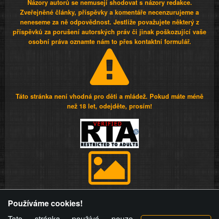
Názory autorů se nemusejí shodovat s názory redakce.
Zveřejněné články, příspěvky a komentáře necenzurujeme a
neneseme za ně odpovědnost. Jestliže považujete některý z
příspěvků za porušení autorských práv či jinak poškozující vaše
osobní práva oznamte nám to přes kontaktní formulář.
Táto stránka není vhodná pro děti a mládež. Pokud máte méně
než 18 let, odejděte, prosím!
Provozovatel stránky si vyhrazuje právo odstranit fotografie,
Používáme cookies!
videa a komentáře. Osoba, které se toto opatření provozovatele
stránky týče, ani osoba, která umístila fotografii nebo video na
Tato stránka používá pouze