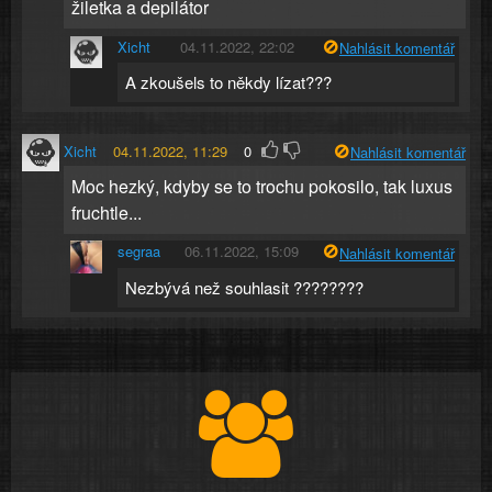
žiletka a depilátor
Xicht
04.11.2022, 22:02
Nahlásit komentář
A zkoušels to někdy lízat???
Xicht
04.11.2022, 11:29
0
Nahlásit komentář
Moc hezký, kdyby se to trochu pokosilo, tak luxus
fruchtle...
segraa
06.11.2022, 15:09
Nahlásit komentář
Nezbývá než souhlasit ????????