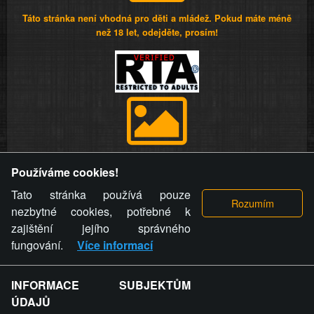
Táto stránka není vhodná pro děti a mládež. Pokud máte méně
než 18 let, odejděte, prosím!
Provozovatel stránky si vyhrazuje právo odstranit fotografie,
Používáme cookies!
videa a komentáře. Osoba, které se toto opatření provozovatele
stránky týče, ani osoba, která umístila fotografii nebo video na
Tato stránka používá pouze
stránku, nemůže z důvodu odstranění fotografie, videa nebo
nezbytné cookies, potřebné k
komentáře pro výše uvedenou okolnost uplatnit vůči
zajištění jejího správného
provozovateli stránky žádný nárok na náhradu škody nebo
fungování.
Více informací
nemajetkové újmy.
INFORMACE SUBJEKTŮM
ZVRÁCENÝ.CZ - Svět není zvrácenej. To jen
ÚDAJŮ