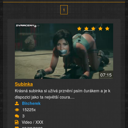
1
07:15
Subinka
Krásná subinka si užívá prznění psím čurákem a je k
dispozici jako ta největší coura....
Bitcherek
15225x
3
Video / XXX