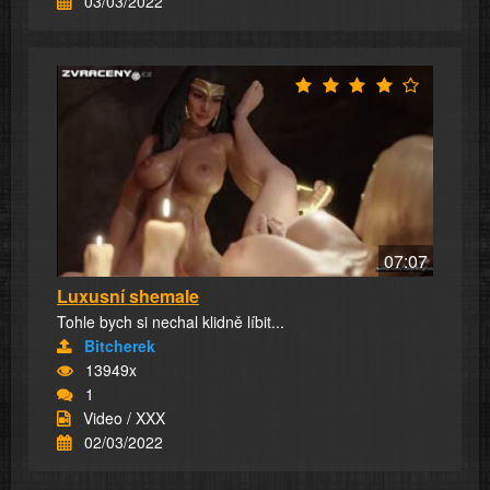
03/03/2022
07:07
Luxusní shemale
Tohle bych si nechal klidně líbit...
Bitcherek
13949x
1
Video / XXX
02/03/2022