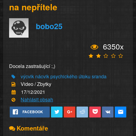
na nepřítele
bobo25
6350x
Docela zastrašující :,)
výcvik
nácvik psychického útoku
sranda
Video / Zbytky
17/12/2021
Nahlásit obsah
FACEBOOK
Komentáře