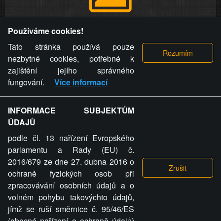
Provozovatel stránky si vyhrazuje právo odstranit fotografie,
Používáme cookies!
videa a komentáře. Osoba, které se toto opatření provozovatele
stránky týče, ani osoba, která umístila fotografii nebo video na
Tato stránka používá pouze
stránku, nemůže z důvodu odstranění fotografie, videa nebo
nezbytné cookies, potřebné k
komentáře pro výše uvedenou okolnost uplatnit vůči
zajištění jejího správného
provozovateli stránky žádný nárok na náhradu škody nebo
fungování.
Více informací
nemajetkové újmy.
INFORMACE SUBJEKTŮM
ZVRÁCENÝ.CZ - Svět není zvrácenej. To jen
ÚDAJŮ
ty lidi...
podle čl. 13 nařízení Evropského
parlamentu a Rady (EU) č.
2016/679 ze dne 27. dubna 2016 o
ochraně fyzických osob při
zpracovávání osobních údajů a o
ZVRÁCENÝ.CZ
volném pohybu takovýchto údajů,
jímž se ruší směrnice č. 95/46/ES
PRAVIDLA A PODMÍNKY
GDPR
COOKIES
(obecné nařízení o ochraně údajů)