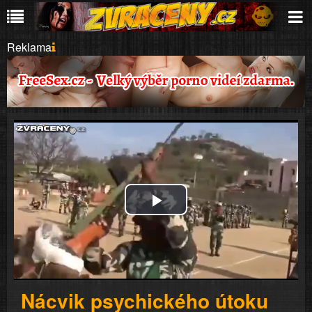
Reklama
Play
Video
Nácvik psychického útoku