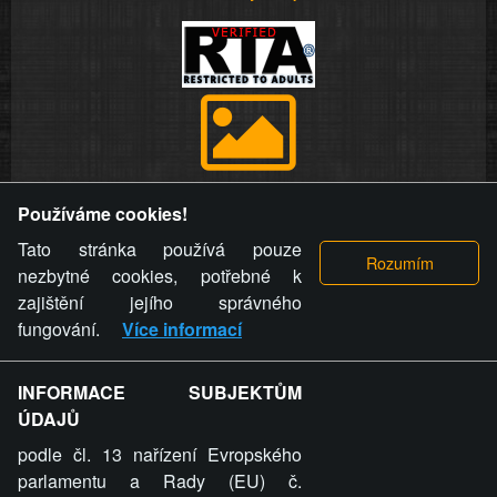
Provozovatel stránky si vyhrazuje právo odstranit fotografie,
Používáme cookies!
videa a komentáře. Osoba, které se toto opatření provozovatele
stránky týče, ani osoba, která umístila fotografii nebo video na
Tato stránka používá pouze
stránku, nemůže z důvodu odstranění fotografie, videa nebo
nezbytné cookies, potřebné k
komentáře pro výše uvedenou okolnost uplatnit vůči
zajištění jejího správného
provozovateli stránky žádný nárok na náhradu škody nebo
fungování.
Více informací
nemajetkové újmy.
INFORMACE SUBJEKTŮM
ZVRÁCENÝ.CZ - Svět není zvrácenej. To jen
ÚDAJŮ
ty lidi...
podle čl. 13 nařízení Evropského
parlamentu a Rady (EU) č.