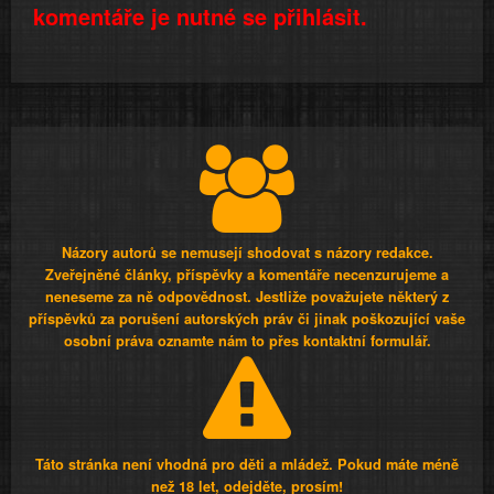
komentáře je nutné se přihlásit.
Názory autorů se nemusejí shodovat s názory redakce.
Zveřejněné články, příspěvky a komentáře necenzurujeme a
neneseme za ně odpovědnost. Jestliže považujete některý z
příspěvků za porušení autorských práv či jinak poškozující vaše
osobní práva oznamte nám to přes kontaktní formulář.
Táto stránka není vhodná pro děti a mládež. Pokud máte méně
než 18 let, odejděte, prosím!