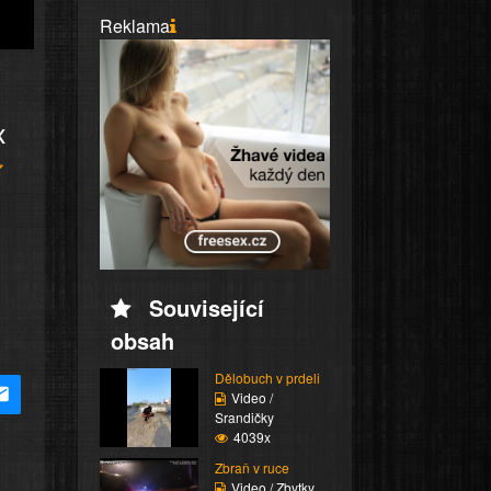
Reklama
x
Související
obsah
Dělobuch v prdeli
Video /
Srandičky
4039x
Zbraň v ruce
Video / Zbytky