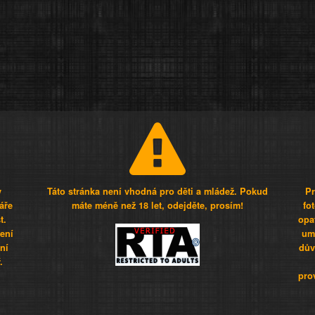
y
Táto stránka není vhodná pro děti a mládež. Pokud
Pr
áře
máte méně než 18 let, odejděte, prosím!
fo
t.
opa
šení
umí
ní
dův
.
pro