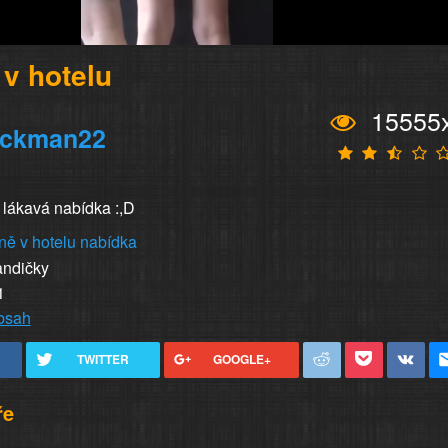
v hotelu
15555
ockman22
 lákavá nabídka :,D
ně v hotelu
nabídka
andičky
1
obsah
TWITTER
GOOGLE+
ře