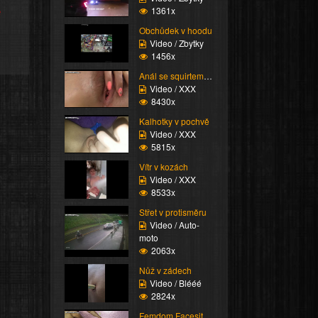
e
1361x
Obchůdek v hoodu
Video / Zbytky
1456x
Anál se squirtem nakon...
Video / XXX
8430x
Kalhotky v pochvě
Video / XXX
5815x
Vítr v kozách
Video / XXX
8533x
Střet v protisměru
Video / Auto-
moto
2063x
Nůž v zádech
Video / Blééé
2824x
Femdom Facesitting vol...