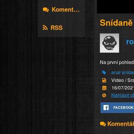
Komentáře
Snídaně 
RSS
r
Na první pohled
anal
snída
Video / Sr
16/07/202
Nahlásit 
FACEBOOK
Komentá