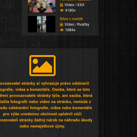
Video / XXX
4180x
Bitva v mešitě
Video / Rvačky
1684x
ovozovatel stránky si vyhrazuje právo odstranit
tografie, videa a komentáře. Osoba, které se toto
tření provozovatele stránky týče, ani osoba, která
stila fotografii nebo video na stránku, nemůže z
odu odstranění fotografie, videa nebo komentáře
pro výše uvedenou okolnost uplatnit vůči
vozovateli stránky žádný nárok na náhradu škody
nebo nemajetkové újmy.