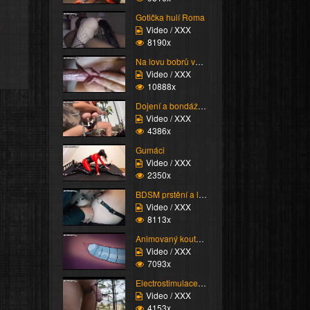
Gotička hulí Roma
e
Video / XXX
8190x
Na lovu bobrů vol.76
Video / XXX
10888x
Dojení a bondáž vemen
Video / XXX
4386x
Gumáci
Video / XXX
2350x
BDSM prstění a lízání ...
Video / XXX
8113x
Animovaný koutek vol.1...
Video / XXX
7093x
Electrostimulace pinďo...
Video / XXX
4153x