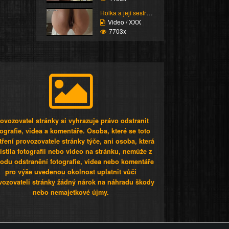
Holka a její sestřih c...
Video / XXX
7703x
ovozovatel stránky si vyhrazuje právo odstranit
tografie, videa a komentáře. Osoba, které se toto
tření provozovatele stránky týče, ani osoba, která
stila fotografii nebo video na stránku, nemůže z
odu odstranění fotografie, videa nebo komentáře
pro výše uvedenou okolnost uplatnit vůči
vozovateli stránky žádný nárok na náhradu škody
nebo nemajetkové újmy.