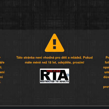
y
Táto stránka není vhodná pro děti a mládež. Pokud
Pr
áře
máte méně než 18 let, odejděte, prosím!
fo
t.
opa
šení
umí
ní
dův
.
pro