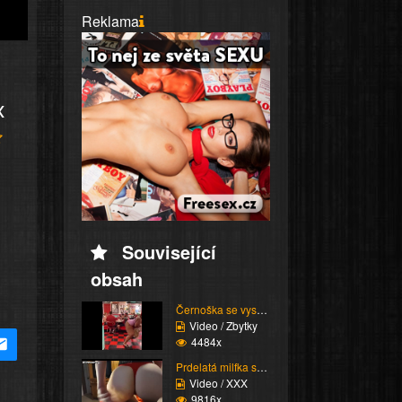
Reklama
x
Související
obsah
Černoška se vysmívá hu...
Video / Zbytky
4484x
Prdelatá milfka si ose...
Video / XXX
9816x