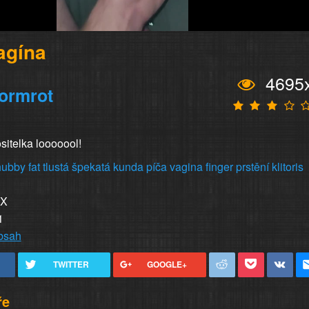
agína
4695
ormrot
nositelka looooool!
hubby
fat
tlustá
špekatá
kunda
píča
vagina
finger
prstění
klitoris
XX
1
obsah
TWITTER
GOOGLE+
ře