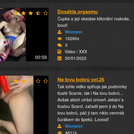
Dosáhla orgasmu
Čupka a její ekstáse klitorální roskoše,
loool!
Wormrot
16260x
0
Video / XXX
00:56
30/01/2022
Na lovu bobrů vol.26
Tak tohle vidko splňuje jak podmínky
tlusté Scanie, tak i Na lovu bobrů...
Avšak abich utršel úroveň Jebání s
tlustou Scanií, zařadil jsem ji do Na
lovu bobrů, páč ji tam nikto nemrdá
čurákem do špeků. Looool!
Wormrot
4611x