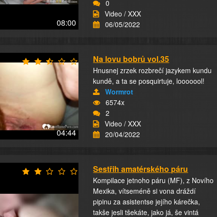
0
Video / XXX
08:00
06/05/2022
Na lovu bobrů vol.35
Hnusnej zrzek rozbrečí jazykem kundu
kundě, a ta se posquirtuje, looooool!
Wormrot
6574x
2
Video / XXX
04:44
20/04/2022
Sestřih amatérského páru
Kompilace jetnoho páru (MF), z Novího
Mexika, vítseméně si vona dráždí
pipinu za asistentse jejího kárečka,
takše jesli tšekáte, jako já, še vintá