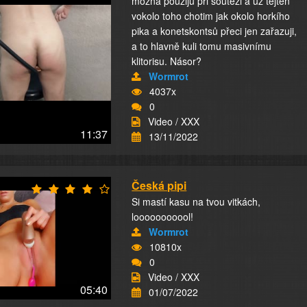
možná použiju při soutěži a už tejten
vokolo toho chotim jak okolo horkího
pika a konetskontsů přeci jen zařazuji,
a to hlavně kuli tomu masivnímu
klitorisu. Násor?
Wormrot
4037x
0
Video / XXX
11:37
13/11/2022
Česká pipi
Si mastí kasu na tvou vitkách,
looooooooool!
Wormrot
10810x
0
Video / XXX
05:40
01/07/2022