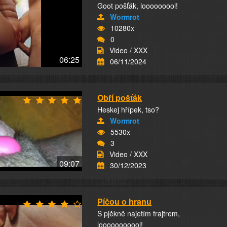
Goot pošťák, looooooool!
Wormrot
10280x
0
Video / XXX
06:25
06/11/2024
Obří pošťák
Heskej hřípek, tso?
Wormrot
5530x
3
Video / XXX
09:07
30/12/2023
Píčou o hranu
S pjěkně najetím frajtrem,
looooooooool!