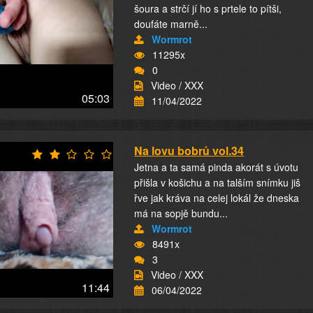
šoura a strčí jí ho s prtele to pítši,
doufáte marně...
Wormrot
11295x
0
Video / XXX
05:03
11/04/2022
Na lovu bobrů vol.34
Jetna a ta samá pinda akorát s úvotu
přišla v košichu a na talším snímku jiš
řve jak kráva na celej lokál že dneska
má na sopjě bundu...
Wormrot
8491x
3
Video / XXX
11:44
06/04/2022