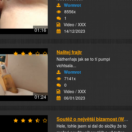
Wormrot
8556x
1
Video / XXX
01:16
14/12/2023
Nalitej frajtr
Nátherňajs jak se to tí pumpi
vichtsala...
Wormrot
7141x
0
Video / XXX
01:24
06/01/2023
Soutěž o největší bizarnost (Wormrot-22)
Hele, tohle jsem si dal do složky že to