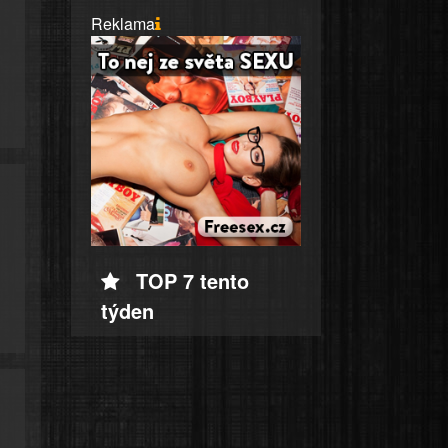
Reklama
TOP 7 tento
týden