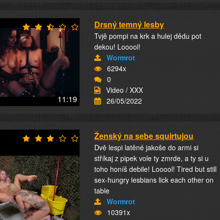
Drsný temný lesby
Tvjě pompi na krk a hulej dědu pot
dekou! Looool!
Wormrot
6294x
0
Video / XXX
11:19
26/05/2022
Ženský na sebe squirtujou
Dvě lespi latěné jakoše do armi si
stříkaj z pipek vole ty zmrde, a ty si u
toho honíš debile! Looool! Tired but still
sex-hungry lesbians lick each other on
table
Wormrot
10391x