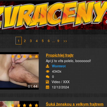
1
2
3
4
5
6
…
9
>>
Propíchlej frajtr
Api jí to víts polelo, loooooool!
Wormrot
4343x
0
Video / XXX
01:44
12/12/2024
Šuká ženskou s velkym frajtrem