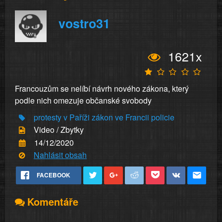
vostro31
1621x
Francouzům se nelíbí návrh nového zákona, který
podle nich omezuje občanské svobody
protesty v Paříži
zákon
ve Francii
policie
Video / Zbytky
14/12/2020
Nahlásit obsah
FACEBOOK
Komentáře