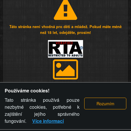
Táto stránka není vhodná pro děti a mládež. Pokud máte méně
než 18 let, odejděte, prosím!
Provozovatel stránky si vyhrazuje právo odstranit fotografie,
Používáme cookies!
videa a komentáře. Osoba, které se toto opatření provozovatele
stránky týče, ani osoba, která umístila fotografii nebo video na
Tato stránka používá pouze
stránku, nemůže z důvodu odstranění fotografie, videa nebo
nezbytné cookies, potřebné k
komentáře pro výše uvedenou okolnost uplatnit vůči
zajištění jejího správného
provozovateli stránky žádný nárok na náhradu škody nebo
fungování.
Více informací
nemajetkové újmy.