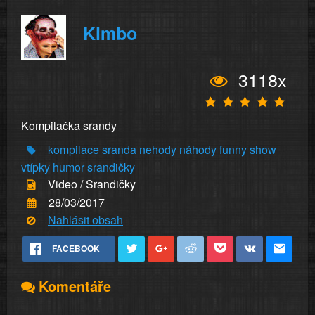
Kimbo
3118x
Kompilačka srandy
kompilace
sranda
nehody
náhody
funny
show
vtípky
humor
srandičky
Video / Srandičky
28/03/2017
Nahlásit obsah
FACEBOOK
Komentáře