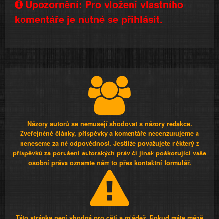
Upozornění: Pro vložení vlastního
komentáře je nutné se přihlásit.
Názory autorů se nemusejí shodovat s názory redakce.
Zveřejněné články, příspěvky a komentáře necenzurujeme a
neneseme za ně odpovědnost. Jestliže považujete některý z
příspěvků za porušení autorských práv či jinak poškozující vaše
osobní práva oznamte nám to přes kontaktní formulář.
Táto stránka není vhodná pro děti a mládež. Pokud máte méně