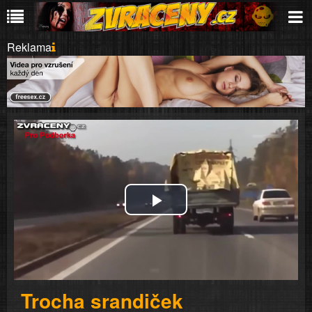
Reklama
Play
Video
Trocha srandiček