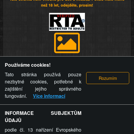
než 18 let, odejděte, prosím!
Provozovatel stránky si vyhrazuje právo odstranit fotografie,
Používáme cookies!
videa a komentáře. Osoba, které se toto opatření provozovatele
stránky týče, ani osoba, která umístila fotografii nebo video na
Tato stránka používá pouze
stránku, nemůže z důvodu odstranění fotografie, videa nebo
nezbytné cookies, potřebné k
komentáře pro výše uvedenou okolnost uplatnit vůči
zajištění jejího správného
provozovateli stránky žádný nárok na náhradu škody nebo
fungování.
Více informací
nemajetkové újmy.
INFORMACE SUBJEKTŮM
ZVRÁCENÝ.CZ - Svět není zvrácenej. To jen
ÚDAJŮ
ty lidi...
podle čl. 13 nařízení Evropského