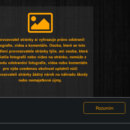
ovozovatel stránky si vyhrazuje právo odstranit
tografie, videa a komentáře. Osoba, které se toto
tření provozovatele stránky týče, ani osoba, která
stila fotografii nebo video na stránku, nemůže z
odu odstranění fotografie, videa nebo komentáře
pro výše uvedenou okolnost uplatnit vůči
vozovateli stránky žádný nárok na náhradu škody
nebo nemajetkové újmy.
 ty lidi...
PODMÍNKY
GDPR
COOKIES