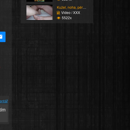
Kužel, noha, péro, pěs...
Video / XXX
5522x
e
entář
tím