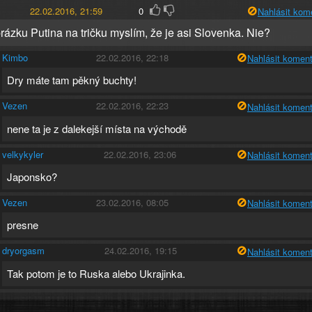
22.02.2016, 21:59
0
Nahlásit kom
rázku Putina na tričku myslím, že je asi Slovenka. Nie?
Kimbo
22.02.2016, 22:18
Nahlásit koment
Dry máte tam pěkný buchty!
Vezen
22.02.2016, 22:23
Nahlásit koment
nene ta je z dalekejší místa na východě
velkykyler
22.02.2016, 23:06
Nahlásit koment
Japonsko?
Vezen
23.02.2016, 08:05
Nahlásit koment
presne
dryorgasm
24.02.2016, 19:15
Nahlásit koment
Tak potom je to Ruska alebo Ukrajinka.