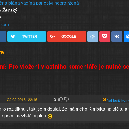
ěná
blána
vagína
paneství
neprotržená
 / Ženský
6
obsah
TWITTER
GOOGLE+
ře
í: Pro vložení vlastního komentáře je nutné s
22.02.2016, 22:16
0
Nahlásit kom
 to rozkliknul, tak jsem doufal, že má mého Kimbíka na tričku a 
o první mezistátní pich