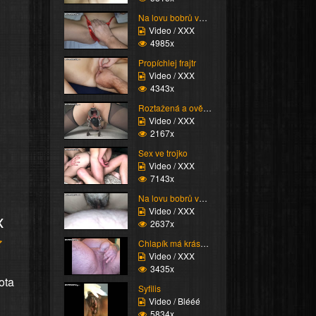
Na lovu bobrů vol.73
Video / XXX
4985x
Propíchlej frajtr
Video / XXX
4343x
Roztažená a ověšená va...
Video / XXX
2167x
Sex ve trojko
Video / XXX
7143x
Na lovu bobrů vol.67
Video / XXX
x
2637x
Chlapík má krásnou píč...
Video / XXX
3435x
ota
Syfilis
Video / Blééé
5834x