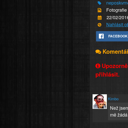
neposkvrn
Fotografie
22/02/201
Nahlásit 
FACEBOOK
Komentá
Upozorněn
přihlásit.
Kimbo
Než jsem
mě žádá 