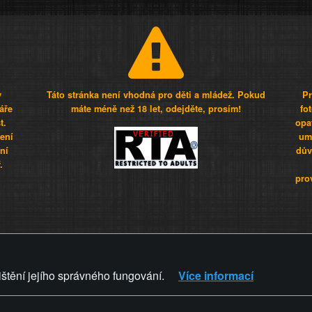
y
Táto stránka není vhodná pro děti a mládež. Pokud
Pr
áře
máte méně než 18 let, odejděte, prosím!
fo
t.
opa
šení
umí
ní
dův
.
pro
Z - Svět není zvrácenej. To jen
ištění jejího správného fungování.
Více informací
ZVRÁCENÝ.CZ
PRAVIDLA A 