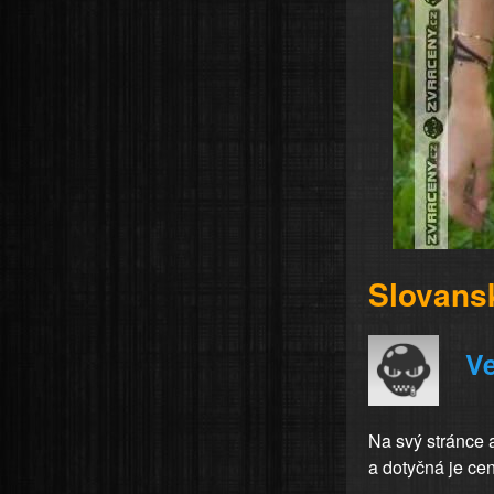
Slovans
V
Na svý stránce a
a dotyčná je ce