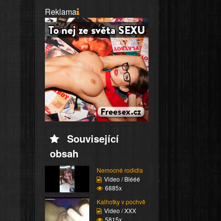
Reklama
Související
obsah
Nemocné rodidla
Video / Blééé
6885x
Kalhotky v pochvě
Video / XXX
5815x