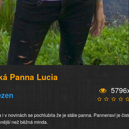
ká Panna Lucia
5796
ezen
 i v novinách se pochlubila že je stále panna. Pannensví je čist
nnější než běžná minda.