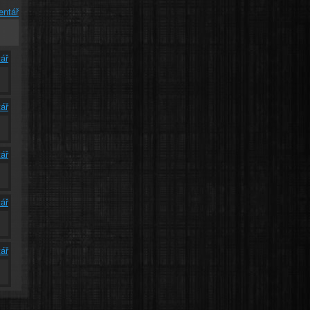
entář
ář
ář
ář
ář
ář