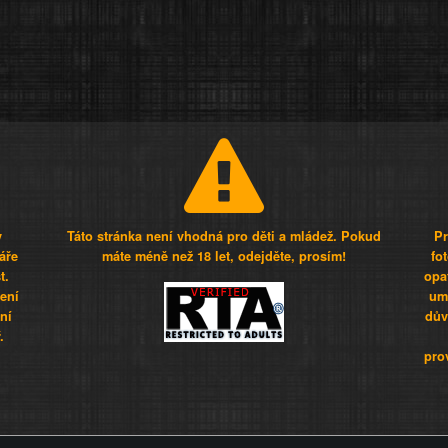
y
Táto stránka není vhodná pro děti a mládež. Pokud
Pr
áře
máte méně než 18 let, odejděte, prosím!
fo
t.
opa
šení
umí
ní
dův
.
pro