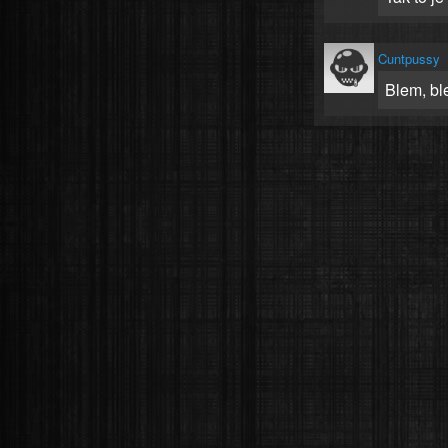
Cuntpussy
Blem, bl