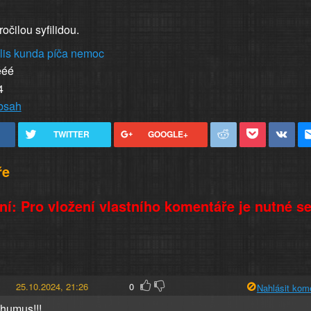
očilou syfilidou.
lis
kunda
píča
nemoc
ééé
4
obsah
TWITTER
GOOGLE+
ře
í: Pro vložení vlastního komentáře je nutné s
25.10.2024, 21:26
0
Nahlásit kom
 humus!!!