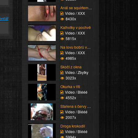
Anál se squirtem nakon...
Video / XXX
entář
8430x
Kalhotky v pochvě
Video / XXX
5815x
Na lovu bobrů vol.73
Video / XXX
4985x
Skočí z okna
Video / Zbytky
3023x
Okurka v řiti
Video / Blééé
4552x
Stařena s červy v oku
Video / Blééé
2007x
Droga krokodil
Video / Blééé
5994x