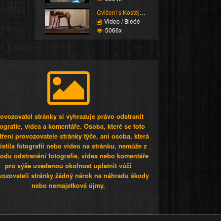
Cvičení s Kostějkou
Video / Blééé
5066x
ovozovatel stránky si vyhrazuje právo odstranit
tografie, videa a komentáře. Osoba, které se toto
tření provozovatele stránky týče, ani osoba, která
stila fotografii nebo video na stránku, nemůže z
odu odstranění fotografie, videa nebo komentáře
pro výše uvedenou okolnost uplatnit vůči
vozovateli stránky žádný nárok na náhradu škody
nebo nemajetkové újmy.