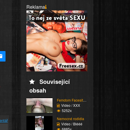
Reklama
Související
e
obsah
Femdom Facesitting vol...
Video / XXX
5252x
Nemocné rodidla
entář
Video / Blééé
6885x