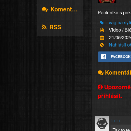
Komentáře
Pacientka s pokr
vagina
syfi
RSS
Video / Bl
21/05/202
Nahlásit 
FACEBOOK
Komentá
Upozorněn
přihlásit.
LuiLui
Tak to je