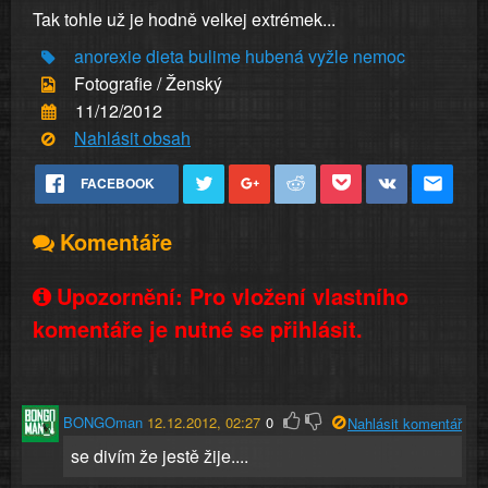
Tak tohle už je hodně velkej extrémek...
anorexie
dieta
bulime
hubená
vyžle
nemoc
Fotografie / Ženský
11/12/2012
Nahlásit obsah
FACEBOOK
Komentáře
Upozornění: Pro vložení vlastního
komentáře je nutné se přihlásit.
BONGOman
12.12.2012, 02:27
0
Nahlásit komentář
se divím že jestě žije....