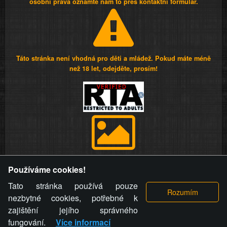
osobní práva oznamte nám to přes kontaktní formulář.
Táto stránka není vhodná pro děti a mládež. Pokud máte méně
než 18 let, odejděte, prosím!
Provozovatel stránky si vyhrazuje právo odstranit fotografie,
Používáme cookies!
videa a komentáře. Osoba, které se toto opatření provozovatele
stránky týče, ani osoba, která umístila fotografii nebo video na
Tato stránka používá pouze
stránku, nemůže z důvodu odstranění fotografie, videa nebo
nezbytné cookies, potřebné k
komentáře pro výše uvedenou okolnost uplatnit vůči
zajištění jejího správného
provozovateli stránky žádný nárok na náhradu škody nebo
fungování.
Více informací
nemajetkové újmy.