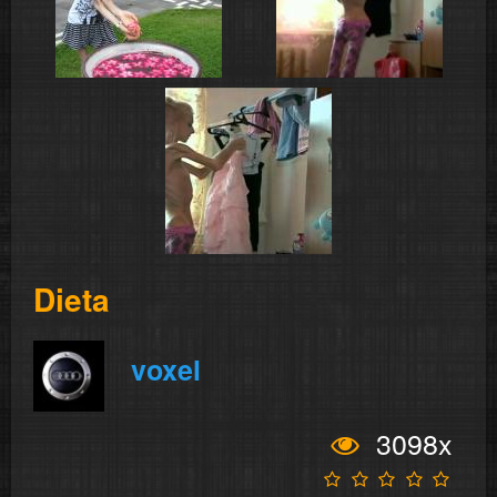
Dieta
voxel
3098x