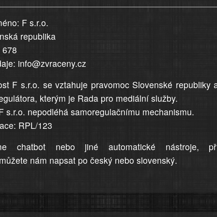
éno: F s.r.o.
enská republika
5 678
daje: info@zvraceny.cz
st F s.r.o. se vztahuje pravomoc Slovenské republiky 
egulátora, kterým je Rada pro mediální služby.
F s.r.o. nepodléhá samoregulačnímu mechanismu.
trace: RPL/123
me chatbot nebo jiné automatické nástroje, př
můžete nám napsat po český nebo slovenský.