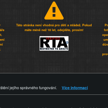
y
Táto stránka není vhodná pro děti a mládež. Pokud
Pr
áře
máte méně než 18 let, odejděte, prosím!
fo
t.
opa
šení
umí
ní
dův
.
pro
Z - Svět není zvrácenej. To jen
ištění jejího správného fungování.
Více informací
ZVRÁCENÝ.CZ
PRAVIDLA A 