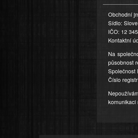
uvedena,
Obchodní jm
jsou
Sídlo: Slov
přesná
a
IČO: 12 34
úplná
Kontaktní ú
Na společno
působnost r
Společnost 
Číslo regis
Nepoužívá
komunikaci 