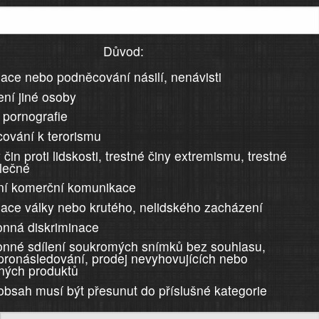
Důvod:
ace nebo podněcování násilí, nenávisti
ní jiné osoby
 pornografie
ování k terorismu
 čin proti lidskosti, trestné činy extremismu, trestné
álečné
ní komerční komunikace
ace války nebo krutého, nelidského zacházení
nná diskriminace
nné sdílení soukromých snímků bez souhlasu,
 pronásledování, prodej nevyhovujících nebo
ných produktů
 obsah musí být přesunut do příslušné kategorie
)