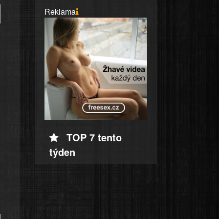
Reklama
TOP 7 tento
týden