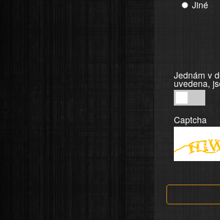
Jiné
Jednám v do
uvedena, js
Jednám
v
Captcha
dobré
víře,
informace
a
tvrzení,
která
jsou
v
nahlášení