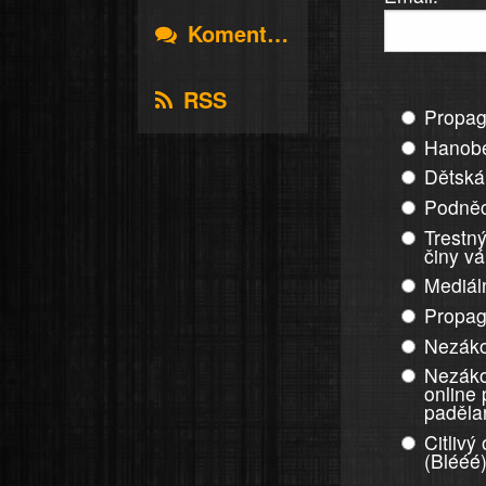
Komentáře
RSS
Propag
Hanobe
Dětská
Podněc
Trestný
činy v
Mediál
Propag
Nezáko
Nezáko
online
paděla
Citlivý
(Blééé