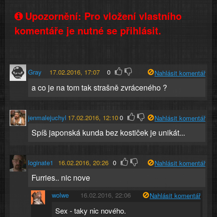
Upozornění: Pro vložení vlastního
komentáře je nutné se přihlásit.
Gray
17.02.2016, 17:07
0
Nahlásit komentář
a co je na tom tak strašně zvráceného ?
jenmalejuchyl
17.02.2016, 12:10
0
Nahlásit komentář
Spíš japonská kunda bez kostiček je unikát...
loginate1
16.02.2016, 20:26
0
Nahlásit komentář
Furries.. nic nove
wolwe
16.02.2016, 22:06
Nahlásit komentář
Sex - taky nic nového.