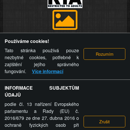
Provozovatel stránky si vyhrazuje právo odstranit fotografie,
Používáme cookies!
videa a komentáře. Osoba, které se toto opatření provozovatele
stránky týče, ani osoba, která umístila fotografii nebo video na
Tato stránka používá pouze
stránku, nemůže z důvodu odstranění fotografie, videa nebo
nezbytné cookies, potřebné k
komentáře pro výše uvedenou okolnost uplatnit vůči
zajištění jejího správného
provozovateli stránky žádný nárok na náhradu škody nebo
fungování.
Více informací
nemajetkové újmy.
INFORMACE SUBJEKTŮM
ZVRÁCENÝ.CZ - Svět není zvrácenej. To jen
ÚDAJŮ
ty lidi...
podle čl. 13 nařízení Evropského
parlamentu a Rady (EU) č.
2016/679 ze dne 27. dubna 2016 o
ochraně fyzických osob při