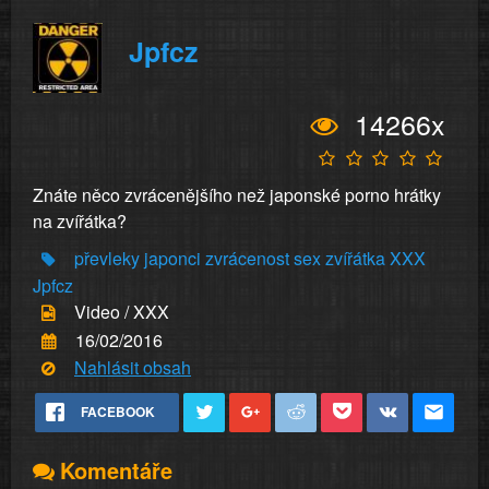
Jpfcz
14266x
Znáte něco zvrácenějšího než japonské porno hrátky
na zvířátka?
převleky
japonci
zvrácenost
sex
zvířátka
XXX
Jpfcz
Video / XXX
16/02/2016
Nahlásit obsah
FACEBOOK
Komentáře