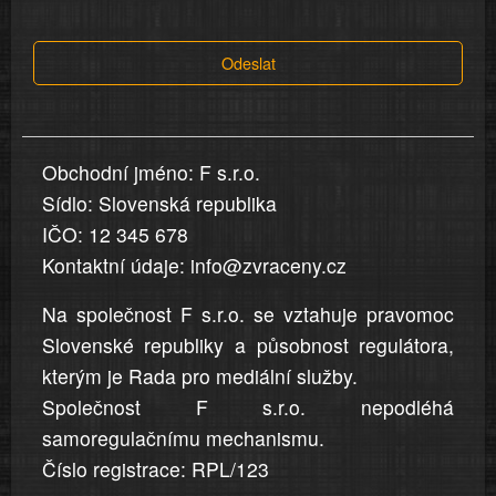
tvrzení,
která
Odeslat
jsou
v
nahlášení
uvedena,
Obchodní jméno: F s.r.o.
jsou
Sídlo: Slovenská republika
přesná
a
IČO: 12 345 678
úplná
Kontaktní údaje: info@zvraceny.cz
Na společnost F s.r.o. se vztahuje pravomoc
Slovenské republiky a působnost regulátora,
kterým je Rada pro mediální služby.
Společnost F s.r.o. nepodléhá
samoregulačnímu mechanismu.
Číslo registrace: RPL/123