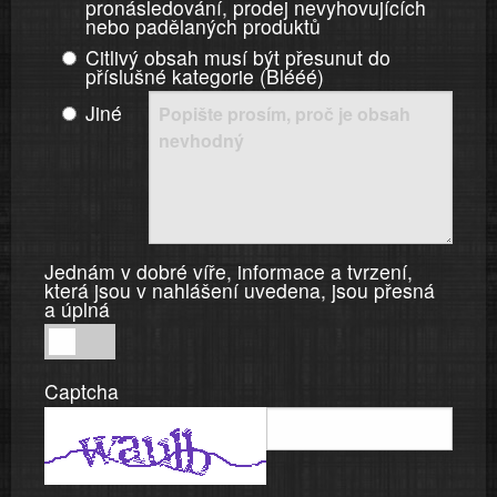
pronásledování, prodej nevyhovujících
nebo padělaných produktů
Citlivý obsah musí být přesunut do
příslušné kategorie (Blééé)
Jiné
Jednám v dobré víře, informace a tvrzení,
která jsou v nahlášení uvedena, jsou přesná
a úplná
Jednám
v
Captcha
dobré
víře,
informace
a