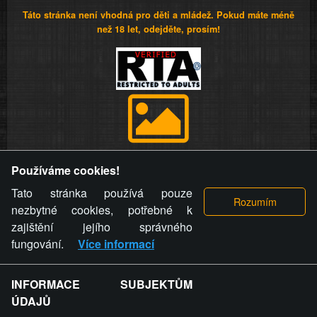
Táto stránka není vhodná pro děti a mládež. Pokud máte méně
než 18 let, odejděte, prosím!
Provozovatel stránky si vyhrazuje právo odstranit fotografie,
Používáme cookies!
videa a komentáře. Osoba, které se toto opatření provozovatele
stránky týče, ani osoba, která umístila fotografii nebo video na
Tato stránka používá pouze
stránku, nemůže z důvodu odstranění fotografie, videa nebo
nezbytné cookies, potřebné k
komentáře pro výše uvedenou okolnost uplatnit vůči
zajištění jejího správného
provozovateli stránky žádný nárok na náhradu škody nebo
fungování.
Více informací
nemajetkové újmy.
INFORMACE SUBJEKTŮM
ZVRÁCENÝ.CZ - Svět není zvrácenej. To jen
ÚDAJŮ
ty lidi...