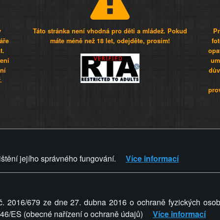
y
Táto stránka není vhodná pro děti a mládež. Pokud
Pr
áře
máte méně než 18 let, odejděte, prosím!
fo
t.
opa
šení
umí
ní
dův
.
pro
Z - Svět není zvrácenej. To jen
ištění jejího správného fungování.
Více informací
ZVRÁCENÝ.CZ
PRAVIDLA A 
č. 2016/679 ze dne 27. dubna 2016 o ochraně fyzických osob
5/46/ES (obecné nařízení o ochraně údajů)
Více informací