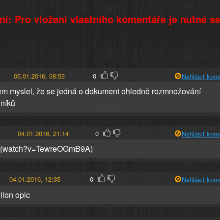
í: Pro vložení vlastního komentáře je nutné s
05.01.2016, 08:53
0
Nahlásit kom
sem myslel, že se jedná o dokument ohledně rozmnožování
lníků
04.01.2016, 21:14
0
Nahlásit kom
 (watch?v=TewreOGmB9A)
04.01.2016, 12:35
0
Nahlásit kom
lon opic