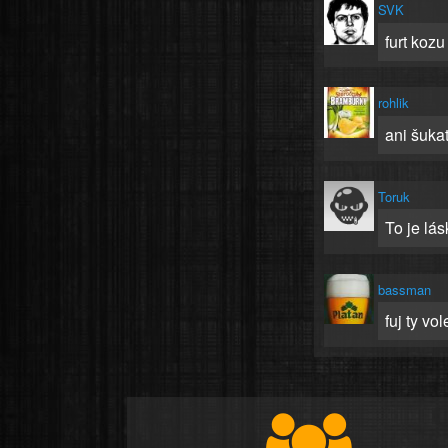
SVK
furt koz
rohlik
ani šuka
Toruk
To je lá
bassman
fuj ty vol