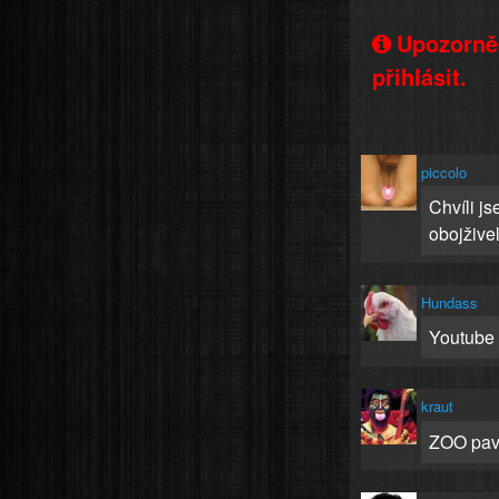
Upozorněn
přihlásit.
piccolo
Chvíli j
obojžive
Hundass
Youtube
kraut
ZOO pavi