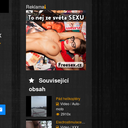
Reklama
x
Související
obsah
Pád helikoptéry
Video / Auto-
moto
2910x
Electrostimulace pinďo...
Video / XXX