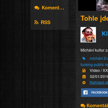
Komentáře
Tohle jd
RSS
K
Míchání kultur 
míchání
E
fucking
public
ř
Video / X
02/01/201
Nahlásit 
FACEBOOK
Komentá