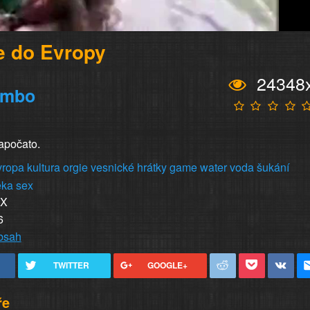
e do Evropy
24348
imbo
započato.
vropa
kultura
orgie
vesnické
hrátky
game
water
voda
šukání
eka
sex
XX
6
obsah
TWITTER
GOOGLE+
ře