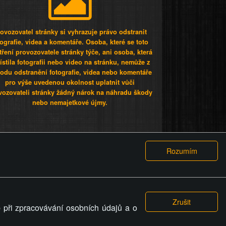
ovozovatel stránky si vyhrazuje právo odstranit
tografie, videa a komentáře. Osoba, které se toto
tření provozovatele stránky týče, ani osoba, která
stila fotografii nebo video na stránku, nemůže z
odu odstranění fotografie, videa nebo komentáře
pro výše uvedenou okolnost uplatnit vůči
vozovateli stránky žádný nárok na náhradu škody
nebo nemajetkové újmy.
 ty lidi...
PODMÍNKY
GDPR
COOKIES
 při zpracovávání osobních údajů a o