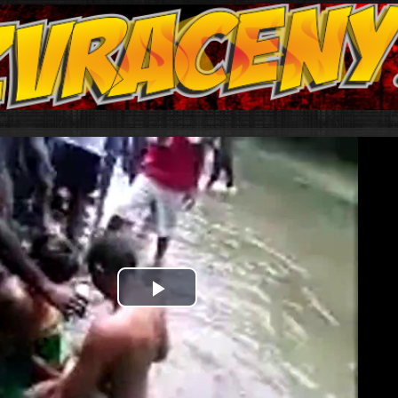
Play
Video