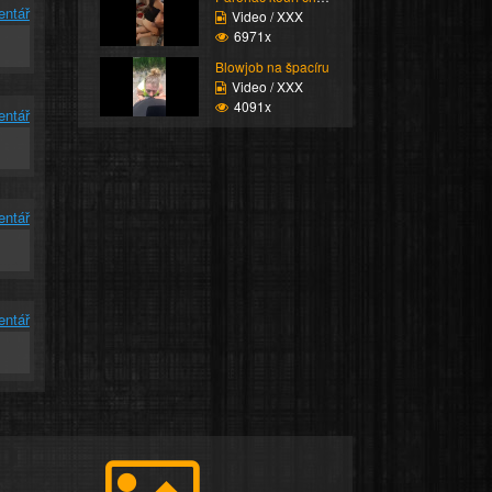
entář
Video / XXX
6971x
Blowjob na špacíru
Video / XXX
4091x
entář
entář
entář