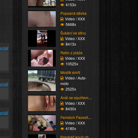
4153x
e
Popsaná děvka
Video / XXX
5668x
Šukání ve stínu
Video / XXX
8413x
entář
Retro z pláže
Video / XXX
10525x
Mostík smrti
Video / Auto-
moto
entář
2525x
Anál se squirtem nakon...
Video / XXX
8430x
entář
Femdom Facesitting vol...
Video / XXX
4180x
Paroháč kouří chlapa