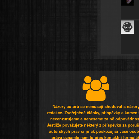
Názory autorů se nemusejí shodovat s názor
redakce. Zveřejněné články, příspěvky a koment
necenzurujeme a neneseme za ně odpovědnos
Jestliže považujete některý z příspěvků za poru
autorských práv či jinak poškozující vaše osob
práva oznamte nám to přes kontaktní formulář