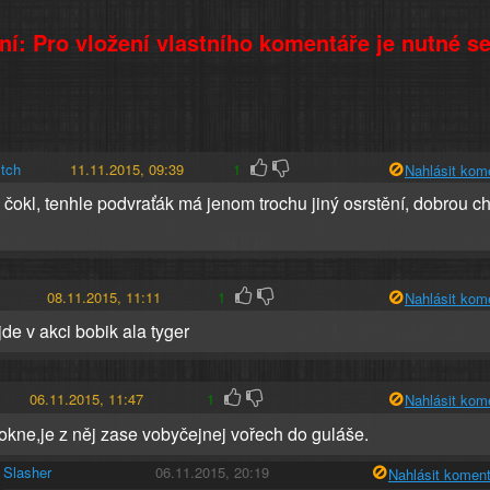
í: Pro vložení vlastního komentáře je nutné s
tch
11.11.2015, 09:39
1
Nahlásit kom
 čokl, tenhle podvraťák má jenom trochu jiný osrstění, dobrou ch
08.11.2015, 11:11
1
Nahlásit kom
jde v akci bobik ala tyger
06.11.2015, 11:47
1
Nahlásit kom
okne,je z něj zase vobyčejnej vořech do guláše.
Slasher
06.11.2015, 20:19
Nahlásit koment