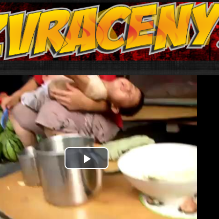
Play
Video