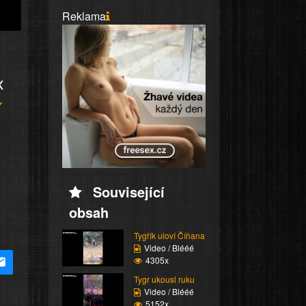
Reklama
x
Související
obsah
Tygřík uloví Číňana
Video / Blééé
4305x
Tygr ukousl ruku
Video / Blééé
5152x