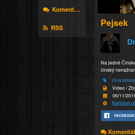
Komentáře
Pejsek
RSS
D
Na jedné Čínské 
čínský nenažran
čína
krasa
Video / Zb
06/11/201
Nahlásit 
FACEBOOK
Komentá