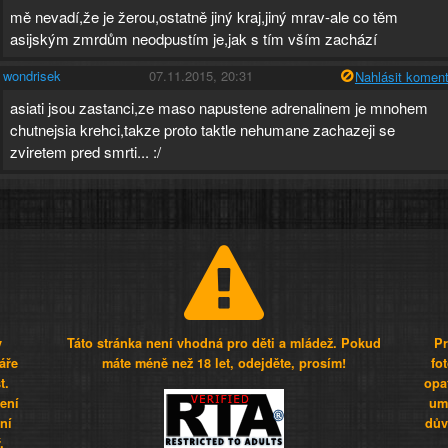
mě nevadí,že je žerou,ostatně jiný kraj,jiný mrav-ale co těm
asijským zmrdům neodpustím je,jak s tím vším zachází
wondrisek
07.11.2015, 20:31
Nahlásit koment
asiati jsou zastanci,ze maso napustene adrenalinem je mnohem
chutnejsia krehci,takze proto taktle nehumane zachazeji se
zviretem pred smrti... :/
y
Táto stránka není vhodná pro děti a mládež. Pokud
Pr
áře
máte méně než 18 let, odejděte, prosím!
fo
t.
opa
šení
umí
ní
dův
.