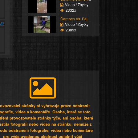
Video / Zbytky
2332x
Černoch Vs. Pejsek
ář
Video / Zbytky
2389x
ovozovatel stránky si vyhrazuje právo odstranit
tografie, videa a komentáře. Osoba, které se toto
tření provozovatele stránky týče, ani osoba, která
stila fotografii nebo video na stránku, nemůže z
odu odstranění fotografie, videa nebo komentáře
pro výše uvedenou okolnost uplatnit vůči