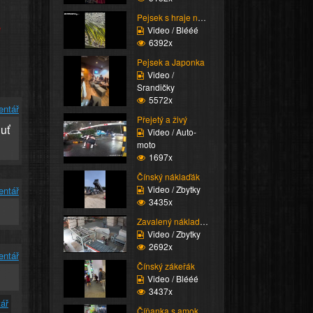
Pejsek s hraje na pláž...
e
Video / Blééé
6392x
Pejsek a Japonka
Video /
Srandičky
5572x
entář
Přejetý a živý
uť
Video / Auto-
moto
1697x
Čínský náklaďák
Video / Zbytky
entář
3435x
Zavalený nákladem
Video / Zbytky
2692x
entář
Čínský zákeřák
Video / Blééé
3437x
ář
Číňanka s amokem