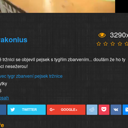
3290
rakonius
tržnici se objevil pejsek s tygřím zbarvením... doufám že ho ty
ci nesežerou!
vec
tygr
zbarvení
pejsek
tržnice
ytky
5
obsah
TWITTER
GOOGLE+
ře