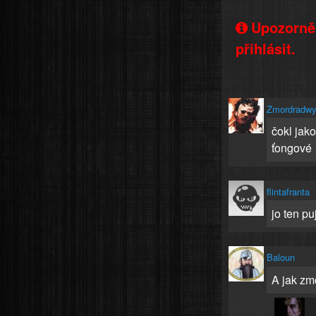
Upozorněn
přihlásit.
Zmordradwy
čokl jako
ťongové
flintafranta
jo ten pu
Baloun
A jak zm