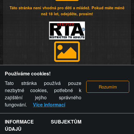
Táto stránka není vhodná pro děti a mládež. Pokud máte méně
než 18 let, odejděte, prosím!
Provozovatel stránky si vyhrazuje právo odstranit fotografie,
Používáme cookies!
videa a komentáře. Osoba, které se toto opatření provozovatele
stránky týče, ani osoba, která umístila fotografii nebo video na
Tato stránka používá pouze
stránku, nemůže z důvodu odstranění fotografie, videa nebo
nezbytné cookies, potřebné k
komentáře pro výše uvedenou okolnost uplatnit vůči
zajištění jejího správného
provozovateli stránky žádný nárok na náhradu škody nebo
fungování.
Více informací
nemajetkové újmy.
INFORMACE SUBJEKTŮM
ZVRÁCENÝ.CZ - Svět není zvrácenej. To jen
ÚDAJŮ