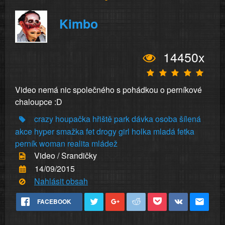
Kimbo
14450x
Video nemá nic společného s pohádkou o perníkové
chaloupce :D
crazy
houpačka
hřiště
park
dávka
osoba
šílená
akce
hyper
smažka
fet
drogy
girl
holka
mladá
fetka
perník
woman
realita
mládež
Video / Srandičky
14/09/2015
Nahlásit obsah
FACEBOOK