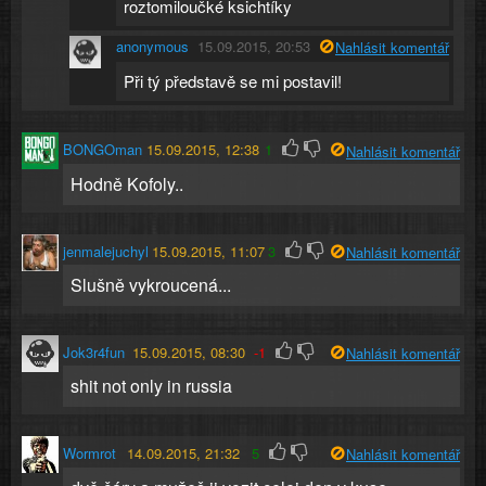
roztomiloučké ksichtíky
anonymous
15.09.2015, 20:53
Nahlásit komentář
Při tý představě se mi postavil!
BONGOman
15.09.2015, 12:38
1
Nahlásit komentář
Hodně Kofoly..
jenmalejuchyl
15.09.2015, 11:07
3
Nahlásit komentář
Slušně vykroucená...
Jok3r4fun
15.09.2015, 08:30
-1
Nahlásit komentář
shit not only in russia
Wormrot
14.09.2015, 21:32
5
Nahlásit komentář