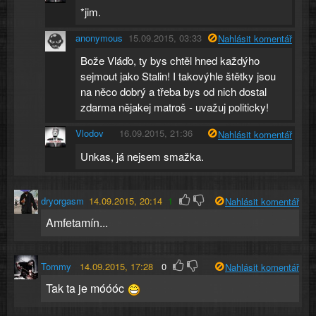
*jim.
anonymous
15.09.2015, 03:33
Nahlásit komentář
Bože Vláďo, ty bys chtěl hned každýho
sejmout jako Stalin! I takovýhle štětky jsou
na něco dobrý a třeba bys od nich dostal
zdarma nějakej matroš - uvažuj politicky!
Vlodov
16.09.2015, 21:36
Nahlásit komentář
Unkas, já nejsem smažka.
dryorgasm
14.09.2015, 20:14
1
Nahlásit komentář
Amfetamín...
Tommy
14.09.2015, 17:28
0
Nahlásit komentář
Tak ta je móóóc