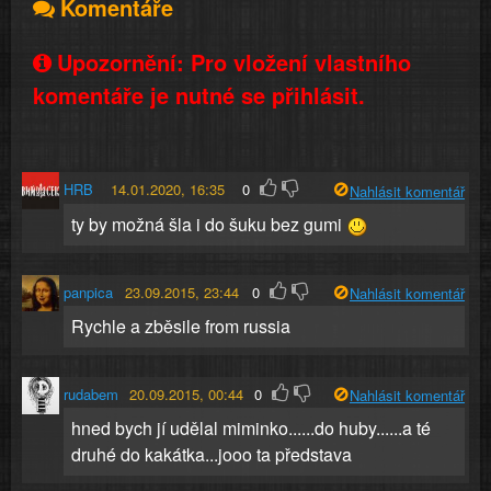
Komentáře
Upozornění: Pro vložení vlastního
komentáře je nutné se přihlásit.
HRB
14.01.2020, 16:35
0
Nahlásit komentář
ty by možná šla i do šuku bez gumi
panpica
23.09.2015, 23:44
0
Nahlásit komentář
Rychle a zběsile from russia
rudabem
20.09.2015, 00:44
0
Nahlásit komentář
hned bych jí udělal miminko......do huby......a té
druhé do kakátka...jooo ta představa