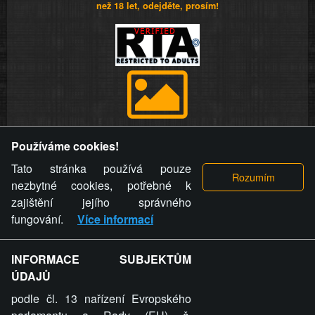
než 18 let, odejděte, prosím!
Provozovatel stránky si vyhrazuje právo odstranit fotografie,
Používáme cookies!
videa a komentáře. Osoba, které se toto opatření provozovatele
stránky týče, ani osoba, která umístila fotografii nebo video na
Tato stránka používá pouze
stránku, nemůže z důvodu odstranění fotografie, videa nebo
nezbytné cookies, potřebné k
komentáře pro výše uvedenou okolnost uplatnit vůči
zajištění jejího správného
provozovateli stránky žádný nárok na náhradu škody nebo
fungování.
Více informací
nemajetkové újmy.
INFORMACE SUBJEKTŮM
ZVRÁCENÝ.CZ - Svět není zvrácenej. To jen
ÚDAJŮ
ty lidi...
podle čl. 13 nařízení Evropského