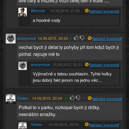
dvě čáry a mužeš ji vozit celej den v kuse .....
Wormrot
14.09.2015, 21:32
Nahlásit komentář
a hoodně vody
anonymous
14.09.2015, 20:43
5
Nahlásit komentář
nechal bych ji dělat ty pohyby při tom když bych ji
píchal. rajcuje mě to
anonymous
15.09.2015, 03:31
Nahlásit komentář
Výjimečně s tebou souhlasim. Tyhle holky
jsou dobrý fakt jenom na jednu věc...
Vlodov
14.09.2015, 20:34
2
Nahlásit komentář
Potkat to v parku, rozkopal bych ji držky,
nesnáším smažky.
Vlodov
14.09.2015, 20:34
Nahlásit komentář