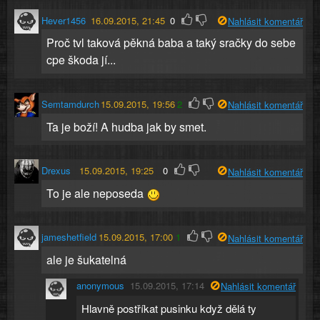
Hever1456
16.09.2015, 21:45
0
Nahlásit komentář
Proč tvl taková pěkná baba a taký sračky do sebe
cpe škoda jí...
Semtamdurch
15.09.2015, 19:56
2
Nahlásit komentář
Ta je boží! A hudba jak by smet.
Drexus
15.09.2015, 19:25
0
Nahlásit komentář
To je ale neposeda
jameshetfield
15.09.2015, 17:00
1
Nahlásit komentář
ale je šukatelná
anonymous
15.09.2015, 17:14
Nahlásit komentář
Hlavně postříkat pusinku když dělá ty