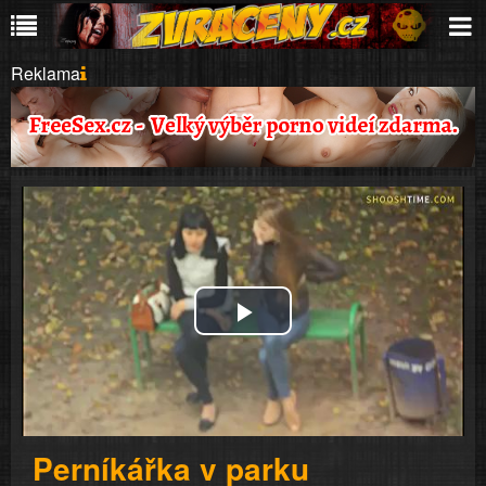
Reklama
Play
Video
Perníkářka v parku