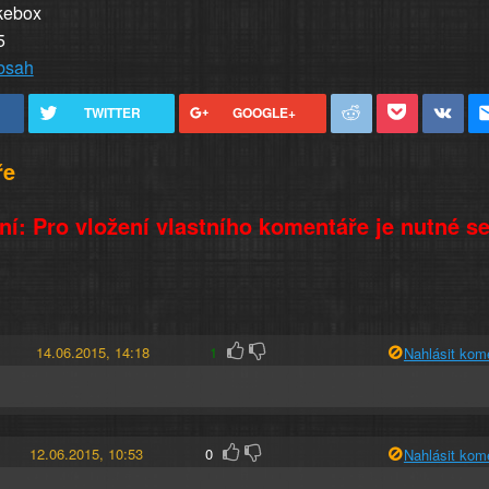
kebox
5
obsah
TWITTER
GOOGLE+
ře
í: Pro vložení vlastního komentáře je nutné s
14.06.2015, 14:18
1
Nahlásit kom
12.06.2015, 10:53
0
Nahlásit kom