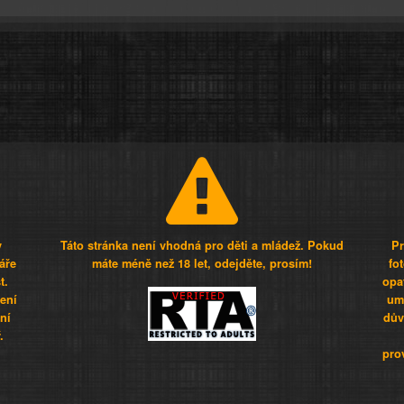
y
Táto stránka není vhodná pro děti a mládež. Pokud
Pr
áře
máte méně než 18 let, odejděte, prosím!
fo
t.
opa
šení
umí
ní
dův
.
pro