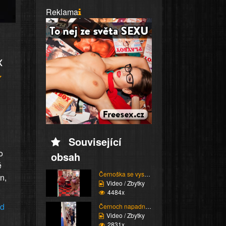
Reklama
x
Související
o
obsah
é
Černoška se vysmívá hu...
n,
Video / Zbytky
4484x
ed
Černoch napadne stařen...
Video / Zbytky
2831x