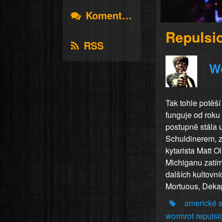
Komentáře
Repulsio
RSS
W
Tak tohle potěš
funguje od roku
postupně stála 
Schuldinerem, z
kytarista Matt O
Michiganu zatím
dalších kultovní
Mortuous, Dekap
americké
s
wormrot
repulsi