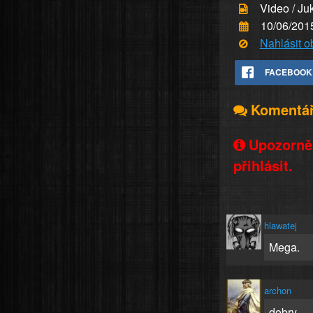
Video / Ju
10/06/201
Nahlásit 
FACEBOOK
Komentá
Upozorněn
přihlásit.
hlawatej
Mega.
archon
dobry