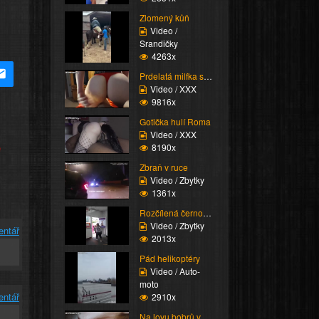
Zlomený kůň
Video /
Srandičky
4263x
Prdelatá milfka si ose...
Video / XXX
9816x
Gotička hulí Roma
Video / XXX
e
8190x
Zbraň v ruce
Video / Zbytky
1361x
Rozčílená černoška
Video / Zbytky
entář
2013x
Pád helikoptéry
Video / Auto-
moto
entář
2910x
Na lovu bobrů vol.76