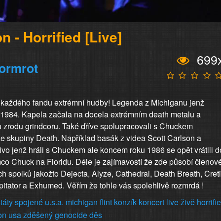
n - Horrified [Live]
699
ormrot
í každého fandu extrémní hudby! Legenda z Michiganu jenž
 1984. Kapela začala na docela extrémním death metalu a
u zrodu grindcoru. Také dříve spolupracovali s Chuckem
e skupiny Death. Například basák z videa Scott Carlson a
livo jenž hráli s Chuckem ale koncem roku 1986 se opět vrátili d
co Chuck na Floridu. Déle je zajímavostí že zde působí členov
ch spolků jakožto Dejecta, Alyze, Cathedral, Death Breath, Creti
itator a Exhumed. Věřím že tohle vás spolehlivě rozmrdá !
táty
spojené
u.s.a.
michigan
flint
konzík
koncert
live
živě
horrifi
on
usa
zděšený
genocide
děs