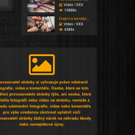
Video / XXX
10888x
Dojení a bondáž vemen
Video / XXX
4386x
ovozovatel stránky si vyhrazuje právo odstranit
tografie, videa a komentáře. Osoba, které se toto
tření provozovatele stránky týče, ani osoba, která
stila fotografii nebo video na stránku, nemůže z
odu odstranění fotografie, videa nebo komentáře
pro výše uvedenou okolnost uplatnit vůči
vozovateli stránky žádný nárok na náhradu škody
nebo nemajetkové újmy.