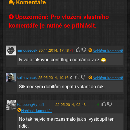
Komentáře
Upozornění: Pro vložení vlastního
komentáře je nutné se přihlásit.
mrnousecek
30.11.2014, 17:48
-1
Nahlásit komentář
ty vole takovou centrifugu nemáme v cz
kalinavasek
25.05.2014, 10:16
0
Nahlásit komentář
Šikmookým debilům nepatří volant do ruk.
HafobongVyhulil
22.05.2014, 02:48
4
Nahlásit komentář
No tak nejvic me rozesmalo jak si vystoupil ten
ridic.