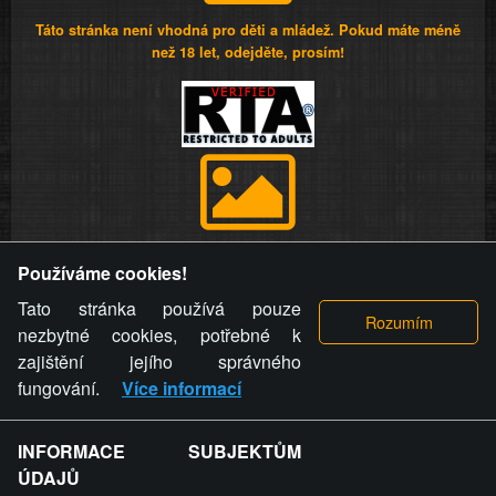
Táto stránka není vhodná pro děti a mládež. Pokud máte méně
než 18 let, odejděte, prosím!
Provozovatel stránky si vyhrazuje právo odstranit fotografie,
Používáme cookies!
videa a komentáře. Osoba, které se toto opatření provozovatele
stránky týče, ani osoba, která umístila fotografii nebo video na
Tato stránka používá pouze
stránku, nemůže z důvodu odstranění fotografie, videa nebo
nezbytné cookies, potřebné k
komentáře pro výše uvedenou okolnost uplatnit vůči
zajištění jejího správného
provozovateli stránky žádný nárok na náhradu škody nebo
fungování.
Více informací
nemajetkové újmy.
INFORMACE SUBJEKTŮM
ZVRÁCENÝ.CZ - Svět není zvrácenej. To jen
ÚDAJŮ