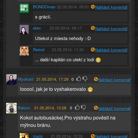
BONGOman
22.05.2014, 05:31
Nahlásit komentář
s grácií.
ebro
22.05.2014, 09:17
Nahlásit komentář
Utiekol z miesta nehody :-D
Remot
23.05.2014, 11:30
Nahlásit komentář
... další kapitán co utekl z lodi
Myokard
21.05.2014, 17:29
0
Nahlásit komentář
looool, jak je to vyshakerovalo
Baloun
21.05.2014, 13:28
0
Nahlásit komentář
Kokot autobusáckej.Pro výstrahu pověsit na
mýtnou bránu.
mack
21.05.2014, 13:30
Nahlásit komentář