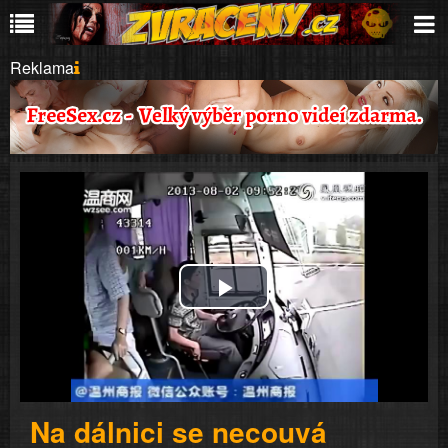
Reklama
Play
Video
Na dálnici se necouvá