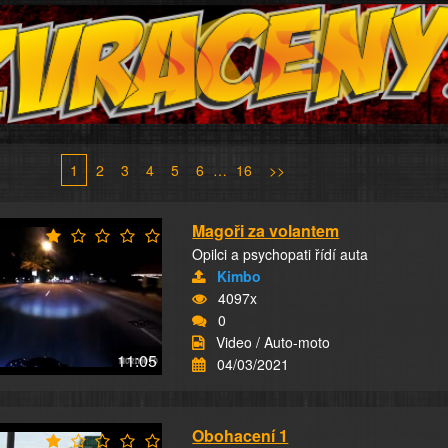
1
2
3
4
5
6
…
16
>>
Magoři za volantem
Opilci a psychopati řídí auta
Kimbo
4097x
0
Video / Auto-moto
11:05
04/03/2021
Obohacení 1