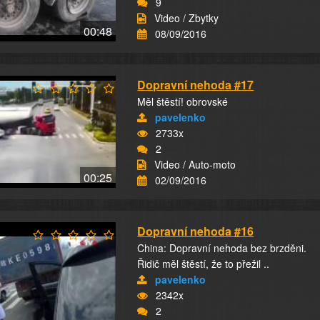
9
Video / Zbytky
00:48
08/09/2016
Dopravní nehoda #17
Měl štěstí! obrovské
pavelenko
2733x
2
Video / Auto-moto
00:25
02/09/2016
Dopravní nehoda #16
China: Dopravní nehoda bez brzděni.
Řidič měl štěstí, že to přežil ..
pavelenko
2342x
2