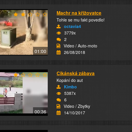
Machr na křižovatce
Tohle se mu fakt povedlo!
octavia4
3779x
2
Video / Auto-moto
01:00
26/08/2018
Cikánská zábava
Kopání do aut
Kimbo
5387x
6
Video / Zbytky
00:36
14/10/2017