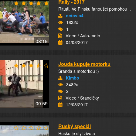
Rally - 2017
Rituál. Ve Finsku fanoušci pomohou ..
octavia4
1832x
1
Video / Auto-moto
08:19
04/08/2017
Jouda kupuje motorku
Sranda s motorkou :)
Kimbo
3482x
2
Video / Srandičky
00:59
12/03/2017
Ruský speciál
Rusko je styl života