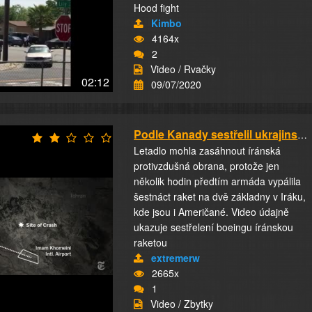
Hood fight
Kimbo
4164x
2
Video / Rvačky
02:12
09/07/2020
Podle Kanady sestřelil ukrajinské letadlo Írá...
Letadlo mohla zasáhnout íránská
protivzdušná obrana, protože jen
několik hodin předtím armáda vypálila
šestnáct raket na dvě základny v Iráku,
kde jsou i Američané. Video údajně
ukazuje sestřelení boeingu íránskou
raketou
extremerw
2665x
1
Video / Zbytky