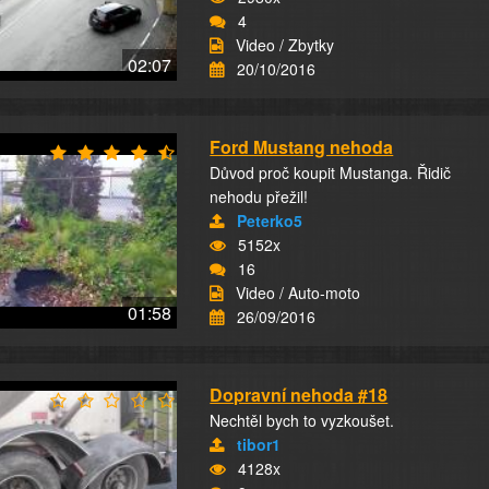
4
Video / Zbytky
02:07
20/10/2016
Ford Mustang nehoda
Důvod proč koupit Mustanga. Řidič
nehodu přežil!
Peterko5
5152x
16
Video / Auto-moto
01:58
26/09/2016
Dopravní nehoda #18
Nechtěl bych to vyzkoušet.
tibor1
4128x