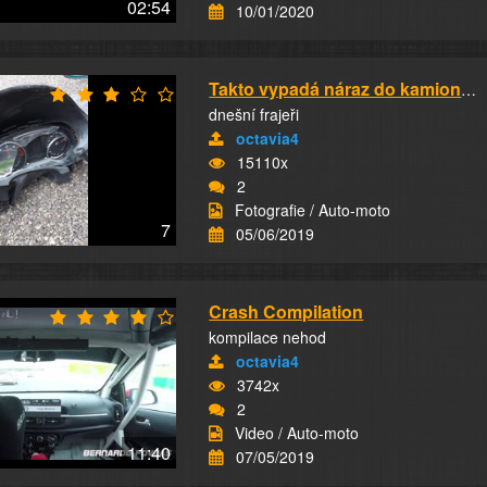
02:54
10/01/2020
Takto vypadá náraz do kamionů při 260 km/h
dnešní frajeři
octavia4
15110x
2
Fotografie / Auto-moto
7
05/06/2019
Crash Compilation
kompilace nehod
octavia4
3742x
2
Video / Auto-moto
11:40
07/05/2019