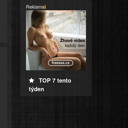
Reklama
TOP 7 tento
týden