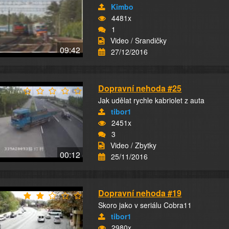
Kimbo
4481x
1
Video / Srandičky
09:42
27/12/2016
Dopravní nehoda #25
Jak udělat rychle kabriolet z auta
tibor1
2451x
3
Video / Zbytky
00:12
25/11/2016
Dopravní nehoda #19
Skoro jako v seriálu Cobra11
tibor1
2980x