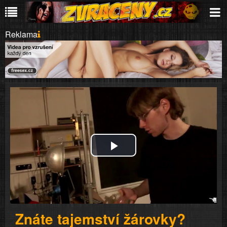
Reklama
Play
Video
Znáte tajemství žárovky?