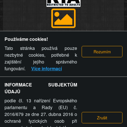
Provozovatel stránky si vyhrazuje právo odstranit fotografie,
Používáme cookies!
videa a komentáře. Osoba, které se toto opatření provozovatele
stránky týče, ani osoba, která umístila fotografii nebo video na
Tato stránka používá pouze
stránku, nemůže z důvodu odstranění fotografie, videa nebo
nezbytné cookies, potřebné k
komentáře pro výše uvedenou okolnost uplatnit vůči
zajištění jejího správného
provozovateli stránky žádný nárok na náhradu škody nebo
fungování.
Více informací
nemajetkové újmy.
INFORMACE SUBJEKTŮM
ZVRÁCENÝ.CZ - Svět není zvrácenej. To jen
ÚDAJŮ
ty lidi...
podle čl. 13 nařízení Evropského
parlamentu a Rady (EU) č.
2016/679 ze dne 27. dubna 2016 o
ochraně fyzických osob při