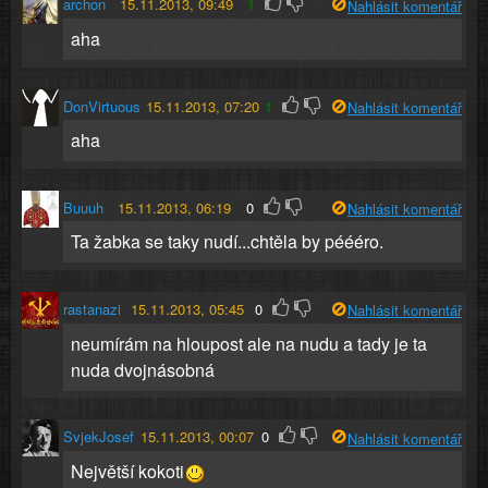
archon
15.11.2013, 09:49
1
Nahlásit komentář
aha
DonVirtuous
15.11.2013, 07:20
1
Nahlásit komentář
aha
Buuuh
15.11.2013, 06:19
0
Nahlásit komentář
Ta žabka se taky nudí...chtěla by péééro.
rastanazi
15.11.2013, 05:45
0
Nahlásit komentář
neumírám na hloupost ale na nudu a tady je ta
nuda dvojnásobná
SvjekJosef
15.11.2013, 00:07
0
Nahlásit komentář
Největší kokoti