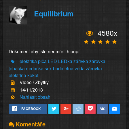
Equilibrium
4580x
Dokument aby jste neumřeli hloupí!
elektrika
piča
LED
LEDka
zářivka
žárovka
jebačka
mrdačka
sex
badatelna
věda
žárovka
elektřina
kokot
Video / Zbytky
14/11/2013
Nahlásit obsah
FACEBOOK
Komentáře