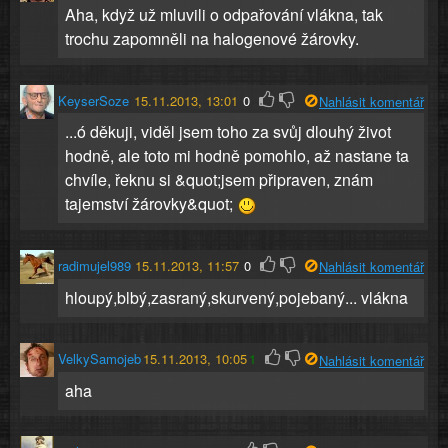
Aha, když už mluvili o odpařování vlákna, tak
trochu zapomněli na halogenové žárovky.
KeyserSoze
15.11.2013, 13:01
0
Nahlásit komentář
...ó děkuji, viděl jsem toho za svůj dlouhý život
hodně, ale toto mi hodně pomohlo, až nastane ta
chvíle, řeknu si &quot;jsem připraven, znám
tajemství žárovky&quot;
radimujel989
15.11.2013, 11:57
0
Nahlásit komentář
hloupý,blbý,zasraný,skurvený,pojebaný... vlákna
VelkySamojeb
15.11.2013, 10:05
1
Nahlásit komentář
aha