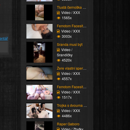
e
Tlustá černoška mastur...
Video / XXX
1565x
Femdom Facesitting vol...
Video / XXX
3003x
entář
Sranda musí být
Video /
Srandičky
4520x
Žere vlastní sperma
Video / XXX
4557x
Femdom Facesitting vol...
Video / XXX
1517x
Trojka s dvouma domina...
Video / XXX
4486x
Raper Gaboro
Video / Zbytky