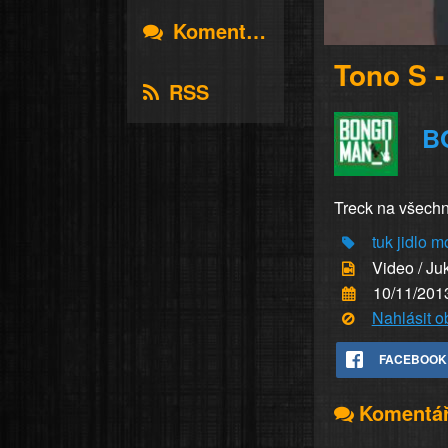
Komentáře
Tono S -
RSS
B
Treck na všechn
tuk
jidlo
m
Video / Ju
10/11/201
Nahlásit 
FACEBOOK
Komentá