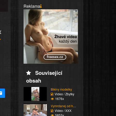
Reklama
x
Související
obsah
Bikiny modelky
Video / Zbytky
1676x
Vymrdanej od holky
Video / XXX
5853x