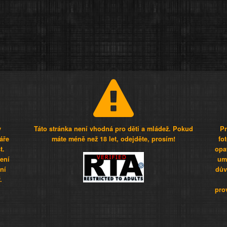
y
Táto stránka není vhodná pro děti a mládež. Pokud
Pr
áře
máte méně než 18 let, odejděte, prosím!
fo
t.
opa
šení
umí
ní
dův
.
pro