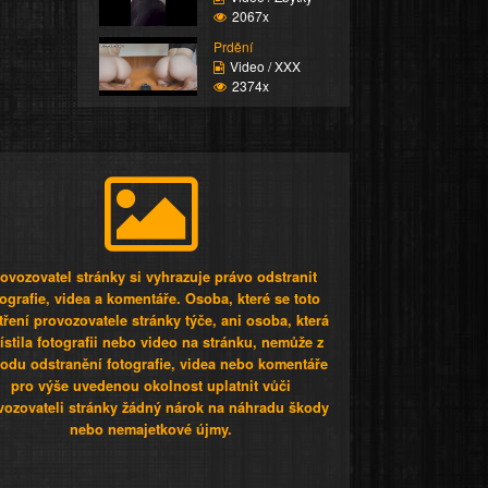
2067x
Prdění
Video / XXX
2374x
ovozovatel stránky si vyhrazuje právo odstranit
tografie, videa a komentáře. Osoba, které se toto
tření provozovatele stránky týče, ani osoba, která
stila fotografii nebo video na stránku, nemůže z
odu odstranění fotografie, videa nebo komentáře
pro výše uvedenou okolnost uplatnit vůči
vozovateli stránky žádný nárok na náhradu škody
nebo nemajetkové újmy.