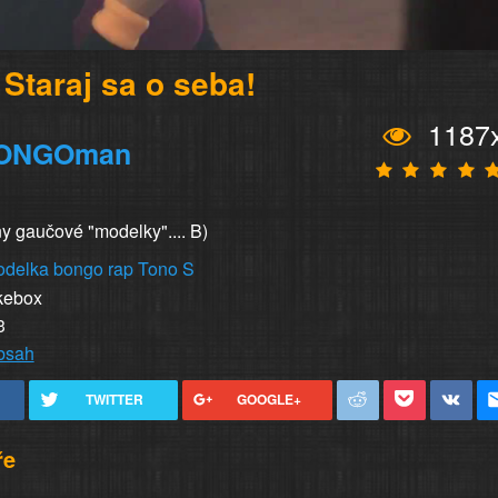
 Staraj sa o seba!
1187
ONGOman
y gaučové "modelky".... B)
odelka
bongo
rap
Tono S
kebox
3
obsah
TWITTER
GOOGLE+
ře