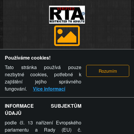
Provozovatel stránky si vyhrazuje právo odstranit fotografie,
Používáme cookies!
videa a komentáře. Osoba, které se toto opatření provozovatele
stránky týče, ani osoba, která umístila fotografii nebo video na
Tato stránka používá pouze
stránku, nemůže z důvodu odstranění fotografie, videa nebo
nezbytné cookies, potřebné k
komentáře pro výše uvedenou okolnost uplatnit vůči
zajištění jejího správného
provozovateli stránky žádný nárok na náhradu škody nebo
fungování.
Více informací
nemajetkové újmy.
INFORMACE SUBJEKTŮM
ZVRÁCENÝ.CZ - Svět není zvrácenej. To jen
ÚDAJŮ
ty lidi...
podle čl. 13 nařízení Evropského
parlamentu a Rady (EU) č.