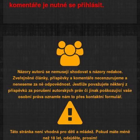
komentáře je nutné se přihlásit.
Názory autorů se nemusejí shodovat s názory redakce.
Zveřejněné články, příspěvky a komentáře necenzurujeme a
neneseme za ně odpovědnost. Jestliže považujete některý z
příspěvků za porušení autorských práv či jinak poškozující vaše
osobní práva oznamte nám to přes kontaktní formulář.
Táto stránka není vhodná pro děti a mládež. Pokud máte méně
než 18 let, odejděte, prosím!