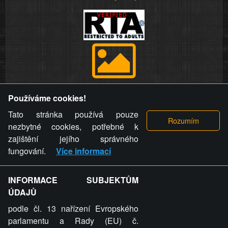
Provozovatel stránky si vyhrazuje právo odstranit fotografie,
Používáme cookies!
videa a komentáře. Osoba, které se toto opatření provozovatele
stránky týče, ani osoba, která umístila fotografii nebo video na
Tato stránka používá pouze
stránku, nemůže z důvodu odstranění fotografie, videa nebo
nezbytné cookies, potřebné k
komentáře pro výše uvedenou okolnost uplatnit vůči
zajištění jejího správného
provozovateli stránky žádný nárok na náhradu škody nebo
fungování.
Více informací
nemajetkové újmy.
INFORMACE SUBJEKTŮM
ZVRÁCENÝ.CZ - Svět není zvrácenej. To jen
ÚDAJŮ
ty lidi...
podle čl. 13 nařízení Evropského
parlamentu a Rady (EU) č.