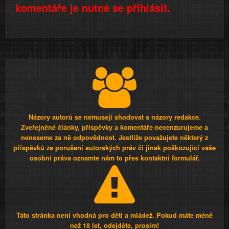
komentáře je nutné se přihlásit.
Názory autorů se nemusejí shodovat s názory redakce.
Zveřejněné články, příspěvky a komentáře necenzurujeme a
neneseme za ně odpovědnost. Jestliže považujete některý z
příspěvků za porušení autorských práv či jinak poškozující vaše
osobní práva oznamte nám to přes kontaktní formulář.
Táto stránka není vhodná pro děti a mládež. Pokud máte méně
než 18 let, odejděte, prosím!